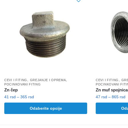
,
,
,
CEVI I FITING
GREJANJE I OPREMA
CEVI I FITING
GRE
POCINKOVANI FITING
POCINKOVANI FIT
Zn čep
Zn muf spojnica
Raspon
R
41
rsd
–
365
rsd
47
rsd
–
865
rsd
cena:
c
Ovaj
Ovaj
Odaberite opcije
Oda
od
o
proizvod
proizvod
41 rsd
4
ima
ima
do
d
više
više