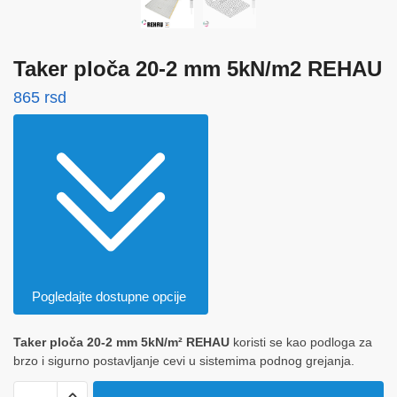
Taker ploča 20-2 mm 5kN/m2 REHAU
865
rsd
Pogledajte dostupne opcije
Taker ploča 20-2 mm 5kN/m² REHAU
koristi se kao podloga za
brzo i sigurno postavljanje cevi u sistemima podnog grejanja.
Taker