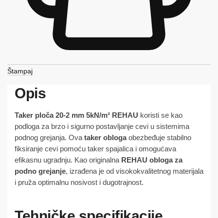
Štampaj
Opis
Taker ploča 20-2 mm 5kN/m² REHAU
koristi se kao
podloga za brzo i sigurno postavljanje cevi u sistemima
podnog grejanja. Ova
taker obloga
obezbeđuje stabilno
fiksiranje cevi pomoću taker spajalica i omogućava
efikasnu ugradnju. Kao originalna
REHAU obloga za
podno grejanje
, izrađena je od visokokvalitetnog materijala
i pruža optimalnu nosivost i dugotrajnost.
Tehničke specifikacije