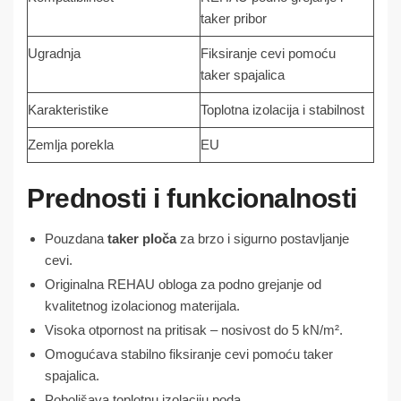
taker pribor
Ugradnja
Fiksiranje cevi pomoću
taker spajalica
Karakteristike
Toplotna izolacija i stabilnost
Zemlja porekla
EU
Prednosti i funkcionalnosti
Pouzdana
taker ploča
za brzo i sigurno postavljanje
cevi.
Originalna REHAU obloga za podno grejanje od
kvalitetnog izolacionog materijala.
Visoka otpornost na pritisak – nosivost do 5 kN/m².
Omogućava stabilno fiksiranje cevi pomoću taker
spajalica.
Poboljšava toplotnu izolaciju poda.