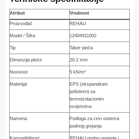
Atribut
Vrednost
Proizvođač
REHAU
Model / Šifra
12404911002
Tip
Taker ploča
Dimenzija ploče
20-2 mm
Nosivost
5 kN/m²
Materijal
EPS (ekspandirani
polistiren) sa
termoizolacionim
svojstvima
Namena
Podloga za cevi sistema
podnog grejanja
Kompatibilnost
REHAU podno grejanje i