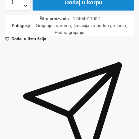
Dodaj u korpu
ploča
20-
Šifra proizvoda:
12404911002
2
Kategorije:
Grejanje i oprema
,
Izolacija za podno grejanje
,
mm
Podno grejanje
5kN/m2
Dodaj u listu želja
REHAU
količina