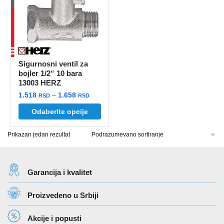
Sigurnosni ventil za
bojler 1/2“ 10 bara
13003 HERZ
Raspon
1.518
–
1.658
RSD
RSD
cena:
Ovaj
Odaberite opcije
od
proizvod
1.518 rsd
Prikazan jedan rezultat
ima
do
više
1.658 rsd
varijanti.
Opcije
Garancija i kvalitet
mogu
Proizvedeno u Srbiji
biti
izabrane
Akcije i popusti
na