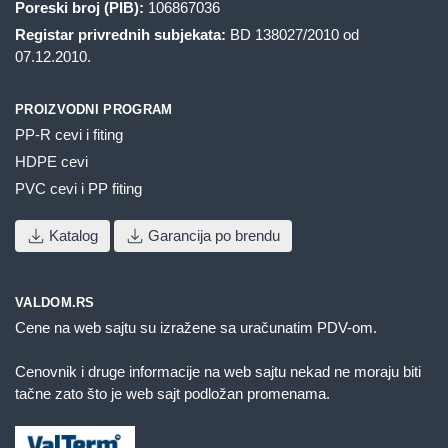
Poreski broj (PIB):
106867036
Registar privrednih subjekata:
BD 138027/2010 od
07.12.2010.
PROIZVODNI PROGRAM
PP-R cevi i fiting
HDPE cevi
PVC cevi i PP fiting
Katalog
Garancija po brendu
VALDOM.RS
Cene na web sajtu su izražene sa uračunatim PDV-om.
Cenovnik i druge informacije na web sajtu nekad ne moraju biti
tačne zato što je web sajt podložan promenama.