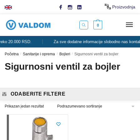
Skip
Skip
Proizvodnja
to
to
navigation
content
0
o 20.000 RSD.
Za sve dodatne informacije slobodno nas kontaktira
Početna
/
Sanitarije i oprema
/
Bojleri
/
Sigurnosni ventil za bojler
Sigurnosni ventil za bojler
ODABERITE FILTERE
Prikazan jedan rezultat