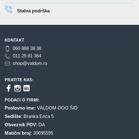
stranici
Stalna podrška
proizvoda.
KONTAKT
060 888 38 38
011 25 81 364
shop@valdom.rs
PRATITE NAS:
PODACI O FIRMI:
Poslovno ime:
VALDOM DOO ŠID
Sedište:
Branka Erića 5
Obveznik PDV:
DA
Matični broj:
20695595