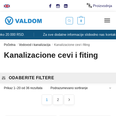
Skip
Skip
Proizvodnja
to
to
navigation
content
0
.000 RSD.
Za sve dodatne informacije slobodno nas kontaktirajte.
Početna
/
Vodovod i kanalizacija
/
Kanalizacione cevi i fiting
Kanalizacione cevi i fiting
ODABERITE FILTERE
Prikaz 1–20 od 36 rezultata
1
2