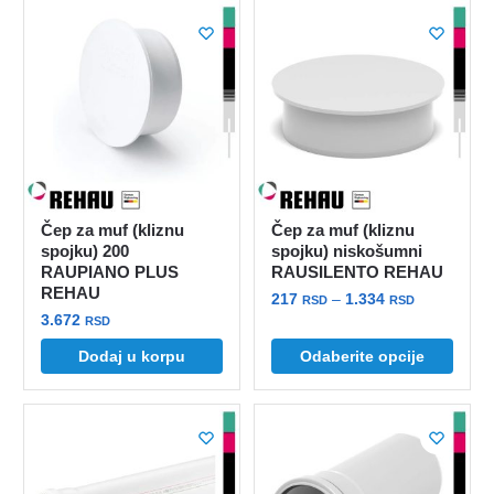
Čep za muf (kliznu
Čep za muf (kliznu
spojku) 200
spojku) niskošumni
RAUPIANO PLUS
RAUSILENTO REHAU
REHAU
Raspon
217
–
1.334
RSD
RSD
3.672
cena:
RSD
Ovaj
od
Dodaj u korpu
Odaberite opcije
proizvod
217 rsd
ima
do
više
1.334 rsd
varijanti.
Opcije