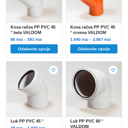
biti
izabrane
izabrane
na
na
stranici
stranici
proizvoda.
Kosa račva PP PVC 45
Kosa račva PP PVC 45
proizvoda.
° bela VALDOM
° crvena VALDOM
Raspon
Raspon
86
–
593
1.040
–
2.867
RSD
RSD
RSD
RSD
cena:
cena:
Ovaj
Ovaj
Odaberite opcije
Odaberite opcije
od
od
proizvod
proizvod
86 rsd
1.040 rsd
ima
ima
do
do
više
više
593 rsd
2.867 rsd
varijanti.
varijanti.
Opcije
Opcije
mogu
mogu
biti
biti
izabrane
izabrane
na
na
stranici
stranici
Luk PP PVC 45 °
Luk PP PVC 90 °
proizvoda.
proizvoda.
VALDOM
Raspon
49
–
1.839