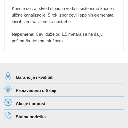
Koriste se za odvod otpadnh voda u sistemima kućne i
ulične kanalizacije. Širok izbor cevi i spojnih elemenata
čini ih veoma lakim za upotrebu.
Napomena:
Cevi duže od 1.5 metara se ne šalju
poštom/kurirskom službom.
Garancija i kvalitet
Proizvedeno u Srbiji
Akcije i popusti
Stalna podrška