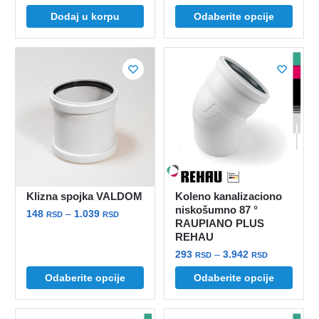
cena:
Ovaj
Dodaj u korpu
Odaberite opcije
od
proizvod
240 rsd
ima
do
više
1.666 rsd
varijanti.
Opcije
mogu
biti
izabrane
na
stranici
Klizna spojka VALDOM
Koleno kanalizaciono
proizvoda.
niskošumno 87 °
Raspon
148
–
1.039
RSD
RSD
RAUPIANO PLUS
cena:
REHAU
Ovaj
od
Raspon
proizvod
293
–
3.942
RSD
RSD
148 rsd
cena:
ima
do
Ovaj
Odaberite opcije
Odaberite opcije
od
više
1.039 rsd
proizvod
293 rsd
varijanti.
ima
do