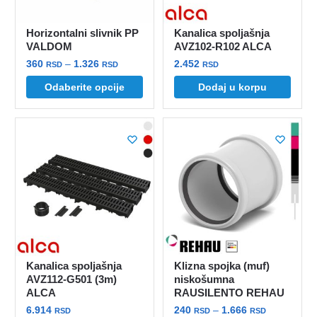
na
stranici
stranici
proizvoda.
Horizontalni slivnik PP
Kanalica spoljašnja
proizvoda.
VALDOM
AVZ102-R102 ALCA
Raspon
360
–
1.326
2.452
RSD
RSD
RSD
cena:
Ovaj
Odaberite opcije
Dodaj u korpu
od
proizvod
360 rsd
ima
do
više
1.326 rsd
varijanti.
Opcije
mogu
biti
izabrane
na
stranici
Kanalica spoljašnja
Klizna spojka (muf)
proizvoda.
AVZ112-G501 (3m)
niskošumna
ALCA
RAUSILENTO REHAU
Raspon
6.914
240
–
1.666
RSD
RSD
RSD