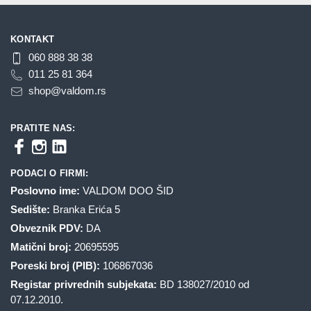
KONTAKT
060 888 38 38
011 25 81 364
shop@valdom.rs
PRATITE NAS:
PODACI O FIRMI:
Poslovno ime:
VALDOM DOO ŠID
Sedište:
Branka Erića 5
Obveznik PDV:
DA
Matični broj:
20695595
Poreski broj (PIB):
106867036
Registar privrednih subjekata:
BD 138027/2010 od
07.12.2010.