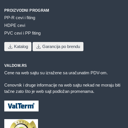
PROIZVODNI PROGRAM
PP-R cevi i fiting
HDPE cevi
PVC cevi i PP fiting
Katalog
Garancija po brendu
VALDOM.RS
Cene na web sajtu su izražene sa uračunatim PDV-om.
Cenovnik i druge informacije na web sajtu nekad ne moraju biti
tačne zato što je web sajt podložan promenama.