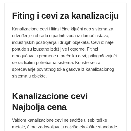
Fiting i cevi za kanalizaciju
Kanalizacione cevi i fitinzi čine ključni deo sistema za
odvođenje i obradu otpadnih voda iz domaćinstava,
industrijskih postrojenja i drugih objekata. Cevi iz na[e
ponude su izuzetno izdržljive i otporne. Fitinzi
omogućavaju promene u prečniku cevi, prilagođavajući
se različitim potrebama sistema. Koriste se za
sprečavanje povratnog toka gasova iz kanalizacionog
sistema u objekte.
Kanalizacione cevi
Najbolja cena
Valdom kanalizacione cevi ne sadrže u sebi teške
metale, čime zadovoljavaju najviše ekološke standarde.