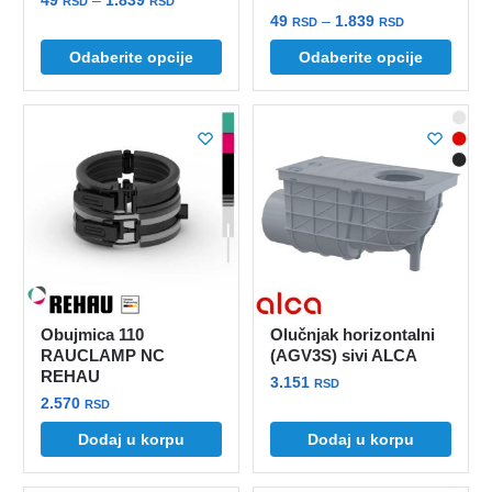
RSD
RSD
Raspon
49
–
1.839
cena:
RSD
RSD
Ovaj
cena:
od
Ovaj
Odaberite opcije
Odaberite opcije
proizvod
od
49 rsd
proizvod
ima
49 rsd
do
ima
više
do
1.839 rsd
više
1.839 rsd
varijanti.
varijanti.
Opcije
Opcije
mogu
mogu
biti
biti
izabrane
izabrane
na
na
stranici
stranici
proizvoda.
Obujmica 110
Olučnjak horizontalni
proizvoda.
RAUCLAMP NC
(AGV3S) sivi ALCA
REHAU
3.151
RSD
2.570
RSD
Dodaj u korpu
Dodaj u korpu