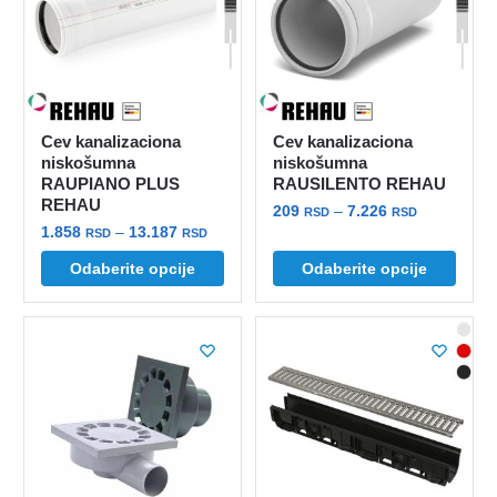
mogu
biti
izabrane
na
stranici
proizvoda.
Cev kanalizaciona
Cev kanalizaciona
niskošumna
niskošumna
RAUPIANO PLUS
RAUSILENTO REHAU
REHAU
Raspon
209
–
7.226
RSD
RSD
Raspon
1.858
–
13.187
cena:
RSD
RSD
Ovaj
cena:
od
Ovaj
Odaberite opcije
Odaberite opcije
proizvod
od
209 rsd
proizvod
ima
1.858 rsd
do
ima
više
do
7.226 rsd
više
13.187 rsd
varijanti.
varijanti.
Opcije
Opcije
mogu
mogu
biti
biti
izabrane
izabrane
na