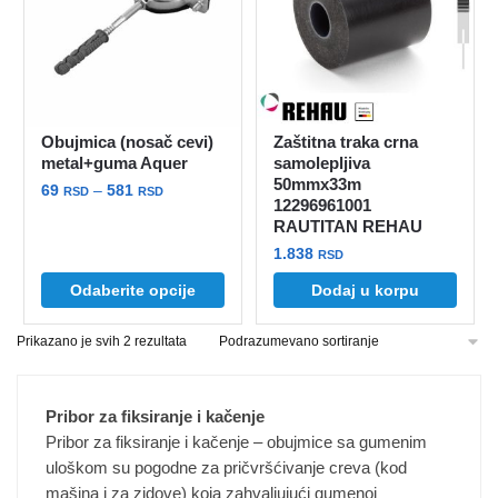
Obujmica (nosač cevi)
Zaštitna traka crna
metal+guma Aquer
samolepljiva
50mmx33m
Raspon
69
–
581
RSD
RSD
12296961001
cena:
RAUTITAN REHAU
Ovaj
od
proizvod
1.838
RSD
69 rsd
ima
do
Odaberite opcije
Dodaj u korpu
više
581 rsd
varijanti.
Prikazano je svih 2 rezultata
Opcije
mogu
biti
Pribor za fiksiranje i kačenje
izabrane
Pribor za fiksiranje i kačenje – obujmice sa gumenim
na
uloškom su pogodne za pričvršćivanje creva (kod
mašina i za zidove) koja zahvaljujući gumenoj
stranici