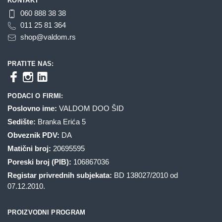
KONTAKT
060 888 38 38
011 25 81 364
shop@valdom.rs
PRATITE NAS:
PODACI O FIRMI:
Poslovno ime:
VALDOM DOO ŠID
Sedište:
Branka Erića 5
Obveznik PDV:
DA
Matični broj:
20695595
Poreski broj (PIB):
106867036
Registar privrednih subjekata:
BD 138027/2010 od
07.12.2010.
PROIZVODNI PROGRAM