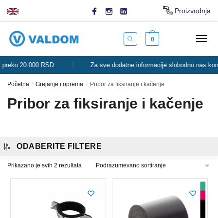
Skip
Skip
Proizvodnja
to
to
navigation
content
0
ko 20.000 RSD.
Za sve dodatne informacije slobodno nas kontaktir
Početna
/
Grejanje i oprema
/
Pribor za fiksiranje i kačenje
Pribor za fiksiranje i kačenje
ODABERITE FILTERE
Prikazano je svih 2 rezultata