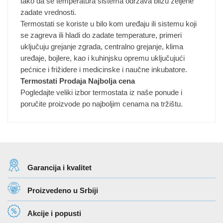
tako da se temperatura sistema održava blizu željene
zadate vrednosti.
Termostati se koriste u bilo kom uređaju ili sistemu koji
se zagreva ili hladi do zadate temperature, primeri
uključuju grejanje zgrada, centralno grejanje, klima
uređaje, bojlere, kao i kuhinjsku opremu uključujući
pećnice i frižidere i medicinske i naučne inkubatore.
Termostati Prodaja Najbolja cena
Pogledajte veliki izbor termostata iz naše ponude i
poručite proizvode po najboljim cenama na tržištu.
Garancija i kvalitet
Proizvedeno u Srbiji
Akcije i popusti