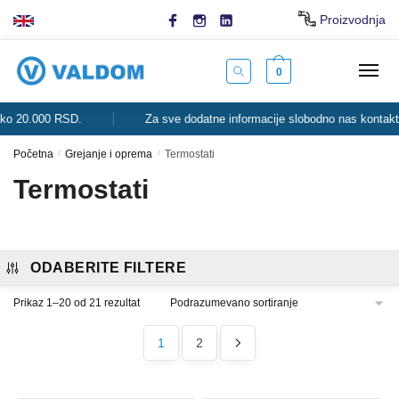
Skip
Skip
Proizvodnja
to
to
navigation
content
0
000 RSD.
Za sve dodatne informacije slobodno nas kontaktirajte.
Početna
/
Grejanje i oprema
/
Termostati
Termostati
ODABERITE FILTERE
Prikaz 1–20 od 21 rezultat
1
2