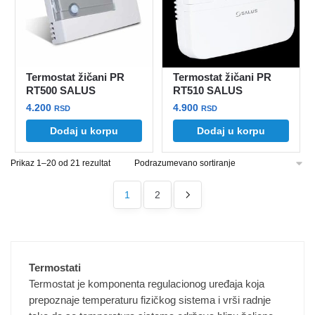
Termostat žičani PR
Termostat žičani PR
RT500 SALUS
RT510 SALUS
4.200
4.900
RSD
RSD
Dodaj u korpu
Dodaj u korpu
Prikaz 1–20 od 21 rezultat
1
2
Termostati
Termostat je komponenta regulacionog uređaja koja
prepoznaje temperaturu fizičkog sistema i vrši radnje