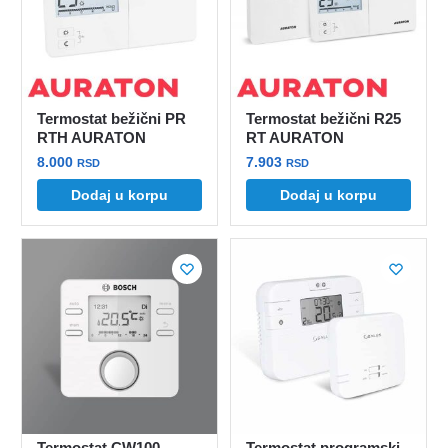
mogu
biti
izabrane
na
stranici
Termostat bežični PR
Termostat bežični R25
proizvoda.
RTH AURATON
RT AURATON
8.000
7.903
RSD
RSD
Dodaj u korpu
Dodaj u korpu
Termostat CW100
Termostat programski