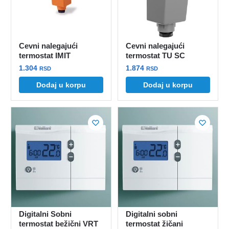
Cevni nalegajući
Cevni nalegajući
termostat IMIT
termostat TU SC
1.304
1.874
RSD
RSD
Dodaj u korpu
Dodaj u korpu
Digitalni Sobni
Digitalni sobni
termostat bežični VRT
termostat žičani