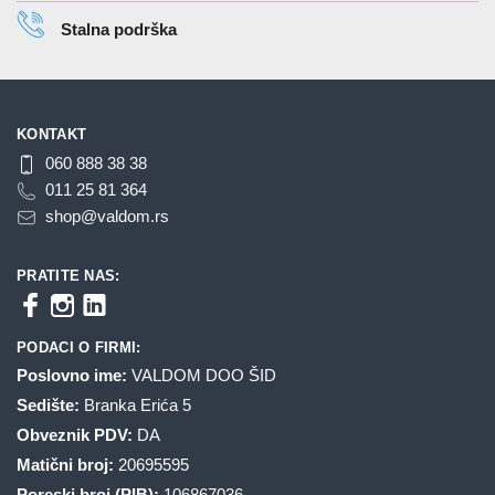
Stalna podrška
KONTAKT
060 888 38 38
011 25 81 364
shop@valdom.rs
PRATITE NAS:
PODACI O FIRMI:
Poslovno ime:
VALDOM DOO ŠID
Sedište:
Branka Erića 5
Obveznik PDV:
DA
Matični broj:
20695595
Poreski broj (PIB):
106867036