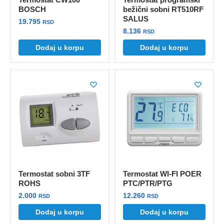
BOSCH
bežični sobni RT510RF
SALUS
19.795
RSD
8.136
RSD
Dodaj u korpu
Dodaj u korpu
Termostat sobni 3TF
Termostat WI-FI POER
ROHS
PTC/PTR/PTG
2.000
12.260
RSD
RSD
Dodaj u korpu
Dodaj u korpu