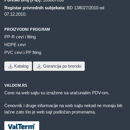
Registar privrednih subjekata:
BD 138027/2010 od
07.12.2010.
PROIZVODNI PROGRAM
PP-R cevi i fiting
HDPE cevi
PVC cevi i PP fiting
Katalog
Garancija po brendu
VALDOM.RS
Cene na web sajtu su izražene sa uračunatim PDV-om.
Cenovnik i druge informacije na web sajtu nekad ne moraju biti
tačne zato što je web sajt podložan promenama.