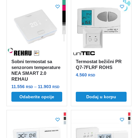
do
do
više
više
16.029 rsd
10.157 
varijanti.
varijanti.
Opcije
Opcije
mogu
mogu
biti
biti
izabrane
izabrane
na
na
stranici
stranici
Sobni termostat sa
Termostat bežični PR
proizvoda.
proizvoda.
senzorom temperature
Q7-7FLRF ROHS
NEA SMART 2.0
4.560
RSD
REHAU
Raspon
11.556
–
11.903
RSD
RSD
cena:
Ovaj
Odaberite opcije
Dodaj u korpu
od
proizvod
11.556 rsd
ima
do
više
11.903 rsd
varijanti.
Opcije