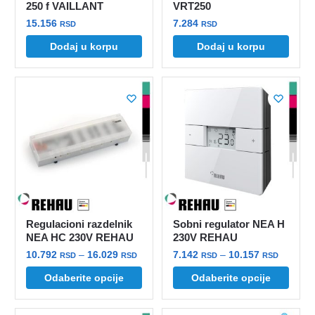
250 f VAILLANT
VRT250
15.156
7.284
RSD
RSD
Dodaj u korpu
Dodaj u korpu
Regulacioni razdelnik
Sobni regulator NEA H
NEA HC 230V REHAU
230V REHAU
Raspon
Raspon
10.792
–
16.029
7.142
–
10.157
RSD
RSD
RSD
RSD
cena:
cena:
Ovaj
Ovaj
Odaberite opcije
Odaberite opcije
od
od
proizvod
proizvod
10.792 rsd
7.142 r
ima
ima