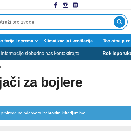
cts
h
nitarije i oprema
Klimatizacija i ventilacija
Toplotne pum
cije slobodno nas kontaktirajte.
Rok isporuke:
od 3 
e
jači za bojlere
 proizvod ne odgovara izabranim kriterijumima.