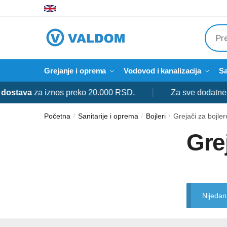
Skip
Skip
to
to
Produ
navigation
content
searc
Grejanje i oprema
Vodovod i kanalizacija
Sa
va
za iznos preko 20.000 RSD.
Za sve dodatne informa
Početna
Sanitarije i oprema
Bojleri
Grejači za bojler
/
/
/
Gre
Nijedan