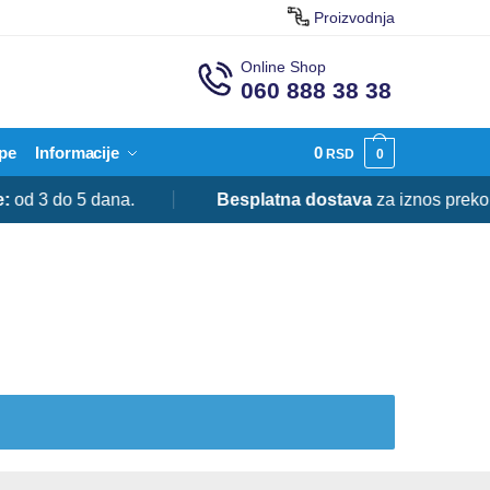
Proizvodnja
Online Shop
060 888 38 38
pe
Informacije
0
RSD
0
do 5 dana.
Besplatna dostava
za iznos preko 20.00