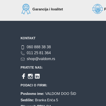
Garancija i kvalitet
P
KONTAKT
060 888 38 38
011 25 81 364
shop@valdom.rs
PRATITE NAS:
PODACI O FIRMI:
Poslovno ime:
VALDOM DOO ŠID
Sedište:
Branka Erića 5