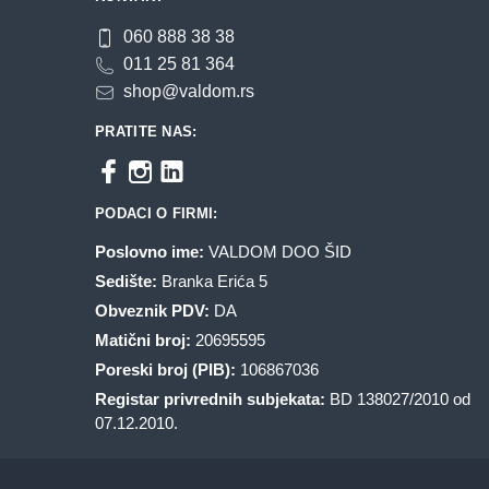
060 888 38 38
011 25 81 364
shop@valdom.rs
PRATITE NAS:
PODACI O FIRMI:
Poslovno ime:
VALDOM DOO ŠID
Sedište:
Branka Erića 5
Obveznik PDV:
DA
Matični broj:
20695595
Poreski broj (PIB):
106867036
Registar privrednih subjekata:
BD 138027/2010 od
07.12.2010.