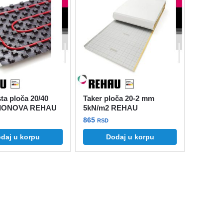
ta ploča 20/40
Taker ploča 20-2 mm
IONOVA REHAU
5kN/m2 REHAU
865
RSD
daj u korpu
Dodaj u korpu