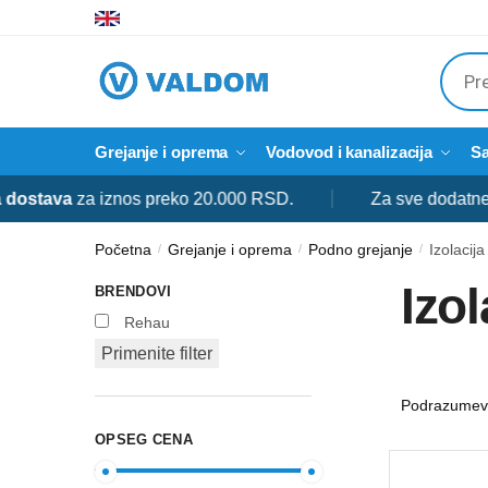
Skip
Skip
to
to
Produ
navigation
content
searc
Grejanje i oprema
Vodovod i kanalizacija
Sa
va
za iznos preko 20.000 RSD.
Za sve dodatne informa
Početna
Grejanje i oprema
Podno grejanje
Izolacij
/
/
/
Izo
BRENDOVI
Rehau
Primenite filter
OPSEG CENA