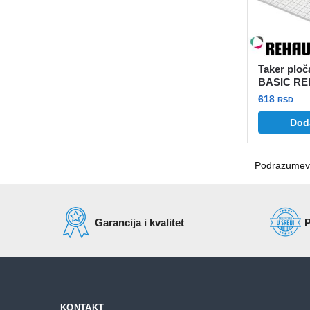
Taker plo
BASIC R
618
RSD
Dod
Garancija i kvalitet
P
KONTAKT