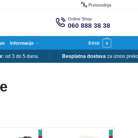
Proizvodnja
Online Shop
060 888 38 38
pe
Informacije
0
RSD
0
do 5 dana.
Besplatna dostava
za iznos preko 20.00
je