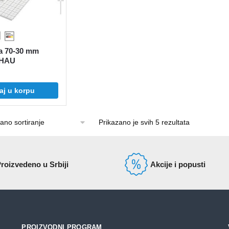
ča 70-30 mm
EHAU
aj u korpu
Prikazano je svih 5 rezultata
roizvedeno u Srbiji
Akcije i popusti
PROIZVODNI PROGRAM