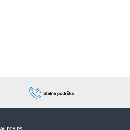
Stalna podrška
VALDOM.RS