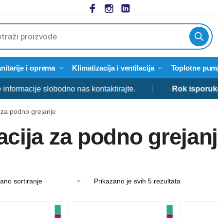
cts
h
nitarije i oprema
Klimatizacija i ventilacija
Toplotne pum
cije slobodno nas kontaktirajte.
Rok isporuke:
od 3 
a za podno grejanje
lacija za podno grejan
Prikazano je svih 5 rezultata