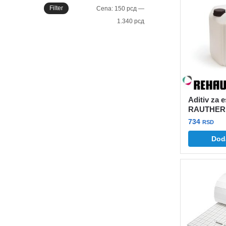
Filter
Minimalna
Maksimalna
Cena:
150 рсд
—
cena
cena
1.340 рсд
Aditiv za e
RAUTHER
734
RSD
Dod