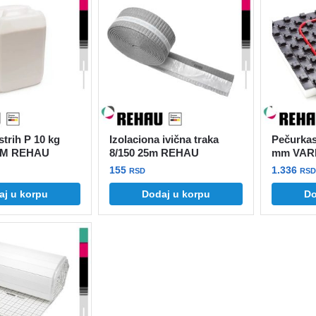
strih P 10 kg
Izolaciona ivična traka
Pečurkas
M REHAU
8/150 25m REHAU
mm VAR
155
1.336
RSD
RSD
aj u korpu
Dodaj u korpu
Do