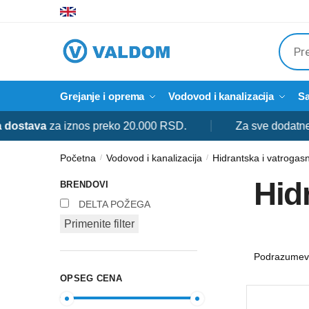
Skip
Skip
to
to
Produ
navigation
content
searc
Grejanje i oprema
Vodovod i kanalizacija
Sa
va
za iznos preko 20.000 RSD.
Za sve dodatne informa
Početna
Vodovod i kanalizacija
Hidrantska i vatroga
/
/
Hid
BRENDOVI
DELTA POŽEGA
Primenite filter
OPSEG CENA