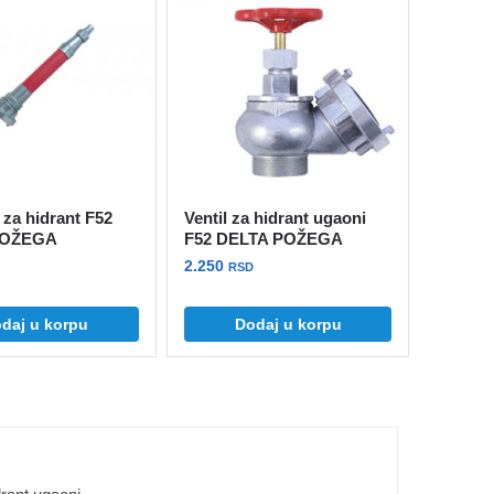
 za hidrant F52
Ventil za hidrant ugaoni
POŽEGA
F52 DELTA POŽEGA
2.250
RSD
daj u korpu
Dodaj u korpu