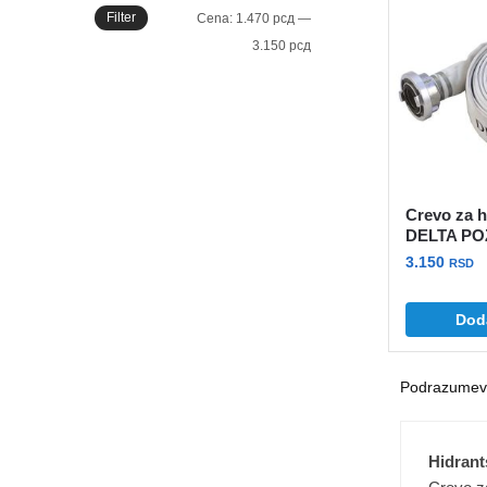
Filter
Minimalna
Maksimalna
Cena:
1.470 рсд
—
cena
cena
3.150 рсд
Crevo za h
DELTA P
3.150
RSD
Dod
Hidran