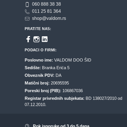
060 888 38 38
011 25 81 364
shop@valdom.rs
PRATITE NAS:
PODACI O FIRMI:
Poslovno ime:
VALDOM DOO ŠID
Sedište:
Branka Erića 5
Obveznik PDV:
DA
Matični broj:
20695595
Poreski broj (PIB):
106867036
Registar privrednih subjekata:
BD 138027/2010 od
07.12.2010.
Rok isporuke od 3 do 5 dana