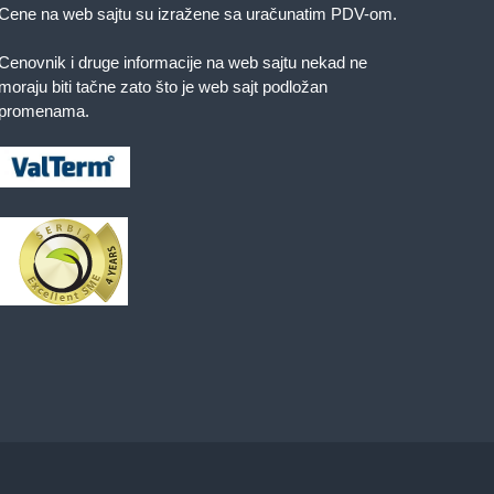
Cene na web sajtu su izražene sa uračunatim PDV-om.
Cenovnik i druge informacije na web sajtu nekad ne
moraju biti tačne zato što je web sajt podložan
promenama.