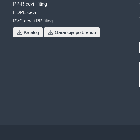
PP-R cevi i fiting
HDPE cevi
PVC cevi i PP fiting
Katalog
Garancija po brendu