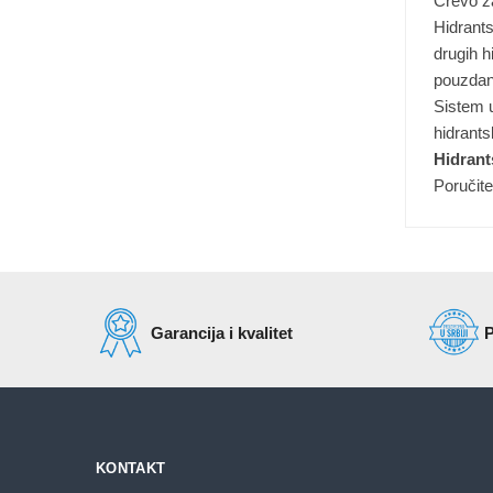
Crevo za
Hidrants
drugih h
pouzdan
Sistem 
hidrants
Hidrant
Poručite
Garancija i kvalitet
P
KONTAKT