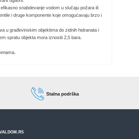
drant ugaoni.
 i efikasno snabdevanje vodom u slučaju požara ili
 ventile i druge komponente koje omogućavaju brzo i
 u građevinskim objektima do zidnih hidranata i
šem spratu objekta mora iznositi 2,5 bara.
 cenama.
Stalna podrška
VALDOM.RS