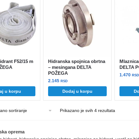
idrant F52/15 m
Hidranska spojnica obrtna
Mlaznica
OŽEGA
– mesingana DELTA
DELTA 
POŽEGA
1.470
RSD
2.145
RSD
aj u korpu
Dodaj u korpu
Do
Prikazano je svih 4 rezultata
tska oprema