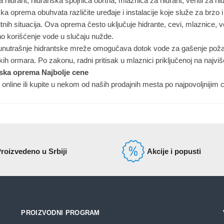
 hidrant, hidranska spojnica obrtna, mlaznica za hidrant, ventil za hi
ka oprema obuhvata različite uređaje i instalacije koje služe za brzo
itnih situacija. Ova oprema često uključuje hidrante, cevi, mlaznice,
o korišćenje vode u slučaju nužde.
unutrašnje hidrantske mreže omogučava dotok vode za gašenje požara
kih ormara. Po zakonu, radni pritisak u mlaznici priključenoj na najvi
ska oprema Najbolje cene
 online ili kupite u nekom od naših prodajnih mesta po najpovoljnijim
roizvedeno u Srbiji
Akcije i popusti
PROIZVODNI PROGRAM