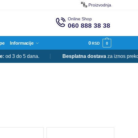
Proizvodnja
Online Shop
060 888 38 38
pe
Informacije
0
RSD
0
do 5 dana.
Besplatna dostava
za iznos preko 20.00