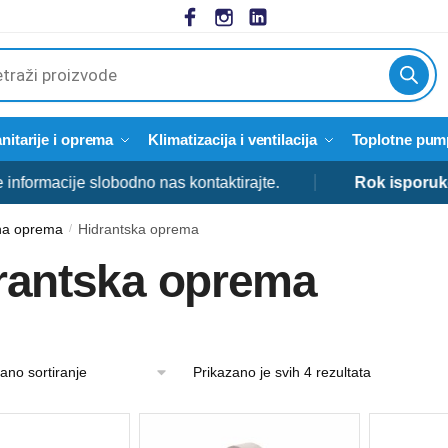
cts
h
nitarije i oprema
Klimatizacija i ventilacija
Toplotne pum
cije slobodno nas kontaktirajte.
Rok isporuke:
od 3 
sna oprema
Hidrantska oprema
/
rantska oprema
Prikazano je svih 4 rezultata