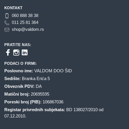
KONTAKT
060 888 38 38
011 25 81 364
shop@valdom.rs
PRATITE NAS:
PODACI O FIRMI:
Poslovno ime:
VALDOM DOO ŠID
Sedište:
Branka Erića 5
Obveznik PDV:
DA
Matični broj:
20695595
Poreski broj (PIB):
106867036
Registar privrednih subjekata:
BD 138027/2010 od
07.12.2010.