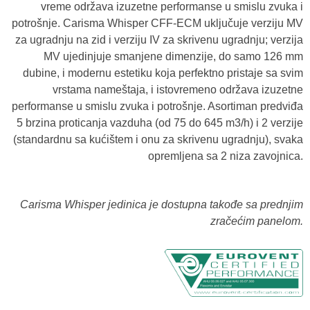
vreme održava izuzetne performanse u smislu zvuka i
potrošnje. Carisma Whisper CFF-ECM uključuje verziju MV
za ugradnju na zid i verziju IV za skrivenu ugradnju; verzija
MV ujedinjuje smanjene dimenzije, do samo 126 mm
dubine, i modernu estetiku koja perfektno pristaje sa svim
vrstama nameštaja, i istovremeno održava izuzetne
performanse u smislu zvuka i potrošnje. Asortiman predviđa
5 brzina proticanja vazduha (od 75 do 645 m3/h) i 2 verzije
(standardnu sa kućištem i onu za skrivenu ugradnju), svaka
opremljena sa 2 niza zavojnica.
Carisma Whisper jedinica je dostupna takođe sa prednjim
zračećim panelom.