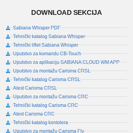
DOWNLOAD SEKCIJA
Sabiana Whisper PDF
Tehnički katalog Sabiana Whisper
Tehnički liflet Sabiana Whisper
Uputstvo za komandu CB-Touch
Uputstvo za aplikaciju SABIANA CLOUD WM APP
Uputstvo za montažu Carisma CRSL
Tehnički katalog Carisma CRSL
Atest Carisma CRSL
Uputstvo za montažu Carisma CRC
Tehnički katalog Carisma CRC
Atest Carisma CRC
Tehnički katalog kontolera
Uputstvo za montažu Carisma Fly