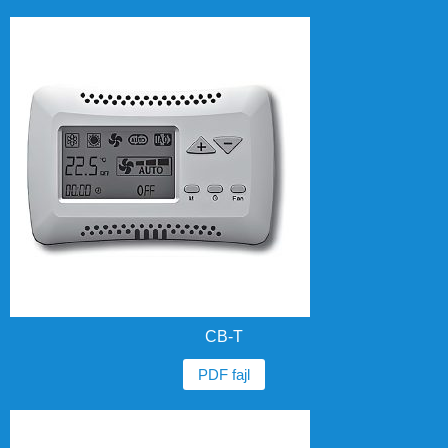
CB-T
PDF fajl