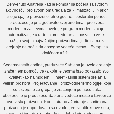
Benvenuto Anatrella kad je kompanija počela sa svojom
aktivnošću, proizvodnjom uređaja za klimatizaciju. Nakon
što je sjajno prevazišlo ratne godine i posleratni period,
preduzeće je prilagođavalo svoj asortiman proizvoda
modernim zahtevima; uvelo je program modernizacije i
automatizacije u radnim procedurama i posvetilo veliku
pažnju svojim najvažnijim proizvodima, jedinicama za
grejanje na način da dosegne vodeće mesto u Evropi na
dotičnom tržištu.
Sedamdesetih godina, preduzeće Sabiana je uvelo grejanje
zračenjem pomoću traka koje je veoma brzo pokazalo svoj
kvalitet kao najmoderniji i najefikasniji sistem grejanja
velikih prostora. Projektovanje i proizvodne tehnologije, koje
su usvojene za grejanje zračenjem pomoću traka
obezbedilo je preduzeću Sabiana vodeće mesto u Evropi za
ovu vrstu proizvoda. Kontinuirano ažuriranje asortimana
proizvoda je napredovalo sa uvođenjem ventilokonvektora,
kasetnih i jedinica za obradu vazduha koje zadovoljavaju