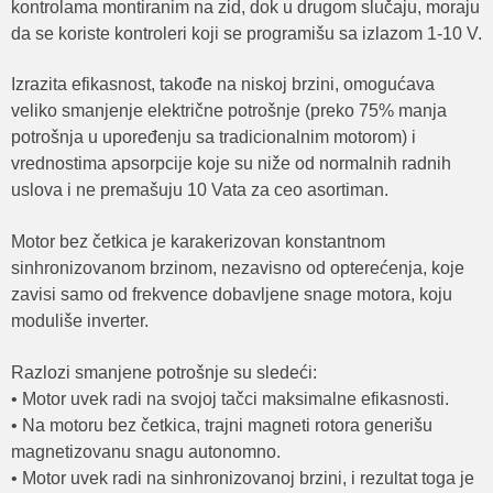
kontrolama montiranim na zid, dok u drugom slučaju, moraju
da se koriste kontroleri koji se programišu sa izlazom 1-10 V.
Izrazita efikasnost, takođe na niskoj brzini, omogućava
veliko smanjenje električne potrošnje (preko 75% manja
potrošnja u upoređenju sa tradicionalnim motorom) i
vrednostima apsorpcije koje su niže od normalnih radnih
uslova i ne premašuju 10 Vata za ceo asortiman.
Motor bez četkica je karakerizovan konstantnom
sinhronizovanom brzinom, nezavisno od opterećenja, koje
zavisi samo od frekvence dobavljene snage motora, koju
moduliše inverter.
Razlozi smanjene potrošnje su sledeći:
• Motor uvek radi na svojoj tačci maksimalne efikasnosti.
• Na motoru bez četkica, trajni magneti rotora generišu
magnetizovanu snagu autonomno.
• Motor uvek radi na sinhronizovanoj brzini, i rezultat toga je