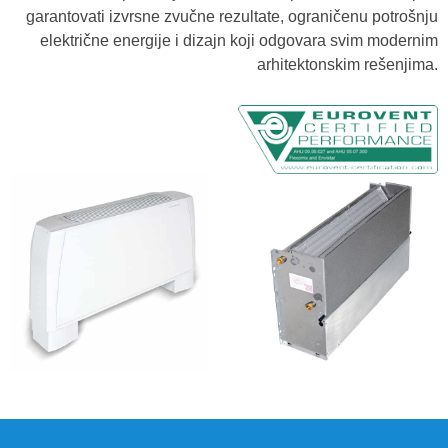
garantovati izvrsne zvučne rezultate, ograničenu potrošnju
električne energije i dizajn koji odgovara svim modernim
arhitektonskim rešenjima.