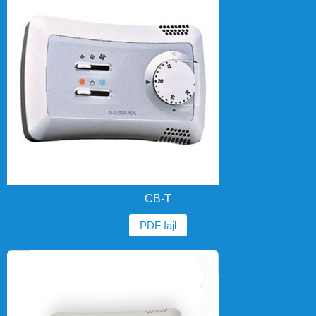
CB-T
PDF fajl