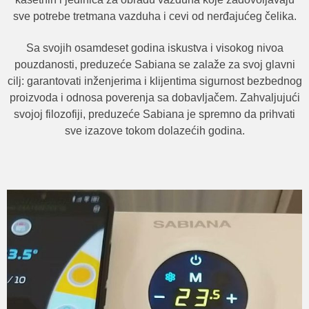
sve potrebe tretmana vazduha i cevi od nerđajućeg čelika.
Sa svojih osamdeset godina iskustva i visokog nivoa
pouzdanosti, preduzeće Sabiana se zalaže za svoj glavni
cilj: garantovati inženjerima i klijentima sigurnost bezbednog
proizvoda i odnosa poverenja sa dobavljačem. Zahvaljujući
svojoj filozofiji, preduzeće Sabiana je spremno da prihvati
sve izazove tokom dolazećih godina.