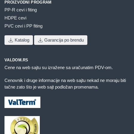
PROIZVODNI PROGRAM
PP-R cevi i fiting
HDPE cevi
PVC cevi i PP fiting
Katalog
Garancija po brendu
VALDOM.RS
Cene na web sajtu su izražene sa uračunatim PDV-om.
Cenovnik i druge informacije na web sajtu nekad ne moraju biti
tačne zato što je web sajt podložan promenama.