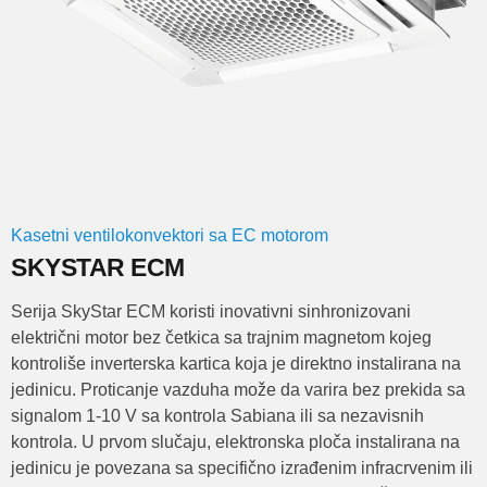
Kasetni ventilokonvektori sa EC motorom
SKYSTAR ECM
Serija SkyStar ECM koristi inovativni sinhronizovani
električni motor bez četkica sa trajnim magnetom kojeg
kontroliše inverterska kartica koja je direktno instalirana na
jedinicu. Proticanje vazduha može da varira bez prekida sa
signalom 1-10 V sa kontrola Sabiana ili sa nezavisnih
kontrola. U prvom slučaju, elektronska ploča instalirana na
jedinicu je povezana sa specifično izrađenim infracrvenim ili