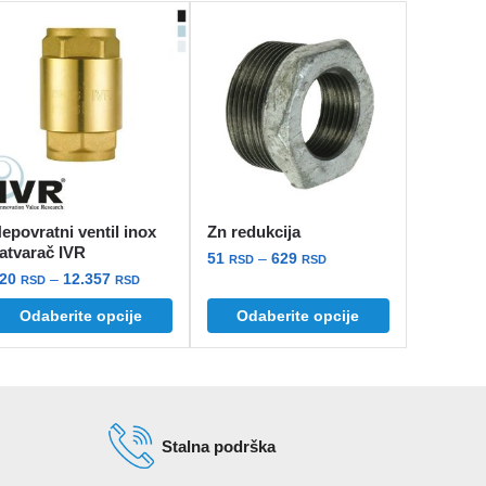
epovratni ventil inox
Zn redukcija
atvarač IVR
Raspon
51
–
629
RSD
RSD
Raspon
520
–
12.357
cena:
RSD
RSD
Ovaj
cena:
od
Odaberite opcije
Odaberite opcije
vaj
proizvod
od
51 rsd
roizvod
520 rsd
ima
do
ma
do
više
629 rsd
iše
12.357 rsd
varijanti.
arijanti.
Opcije
Stalna podrška
pcije
mogu
mogu
biti