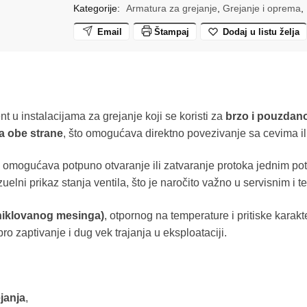
Kategorije:
Armatura za grejanje
,
Grejanje i oprema
,
Email
Štampaj
Dodaj u listu želja
t u instalacijama za grejanje koji se koristi za
brzo i pouzdano
a obe strane
, što omogućava direktno povezivanje sa cevima il
ji omogućava potpuno otvaranje ili zatvaranje protoka jednim p
lni prikaz stanja ventila, što je naročito važno u servisnim i t
 niklovanog mesinga)
, otpornog na temperature i pritiske karak
o zaptivanje i dug vek trajanja u eksploataciji.
janja
,