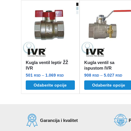
Kugla ventil leptir ŽŽ
Kugla ventil sa
IVR
ispustom IVR
Raspon
Ras
501
–
1.069
908
–
5.027
RSD
RSD
RSD
RSD
cena:
cena
Odaberite opcije
Odaberite opcije
Ovaj
Ovaj
od
od
proizvod
proizvod
501 rsd
908 
ima
ima
do
do
više
1.069 rsd
više
5.02
varijanti.
varijanti.
Garancija i kvalitet
P
Opcije
Opcije
mogu
mogu