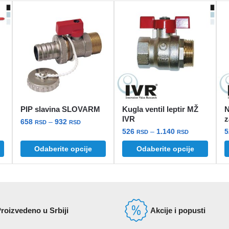
PIP slavina SLOVARM
Kugla ventil leptir MŽ
N
IVR
z
Raspon
658
–
932
RSD
RSD
pon
Raspon
526
–
1.140
cena:
RSD
RSD
Ovaj
:
cena:
od
Odaberite opcije
Odaberite opcije
Ovaj
O
proizvod
od
658 rsd
proizvod
p
rsd
ima
526 rsd
do
ima
i
do
više
932 rsd
7 rsd
više
1.140 rsd
v
varijanti.
varijanti.
v
Opcije
roizvedeno u Srbiji
Akcije i popusti
Opcije
O
mogu
mogu
biti