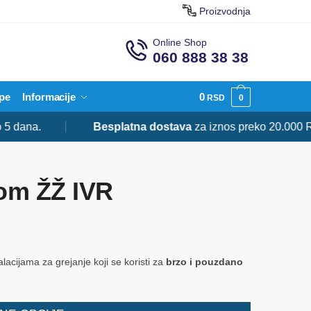
Proizvodnja
Online Shop
060 888 38 38
pe
Informacije
0
RSD
0
a.
Besplatna dostava
za iznos preko 20.000 RSD.
kom ŽŽ IVR
lacijama za grejanje koji se koristi za
brzo i pouzdano