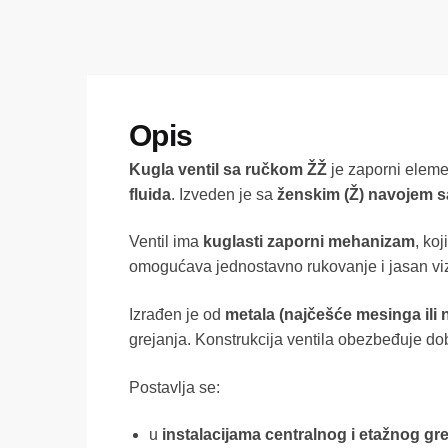
Kugla ventil sa ručkom ŽŽ
je zaporni elemen
fluida
. Izveden je sa
ženskim (Ž) navojem s
Ventil ima
kuglasti zaporni mehanizam
, ko
omogućava jednostavno rukovanje i jasan vizue
Izrađen je od
metala (najčešće mesinga ili
grejanja. Konstrukcija ventila obezbeđuje dobr
Postavlja se:
u
instalacijama centralnog i etažnog gre