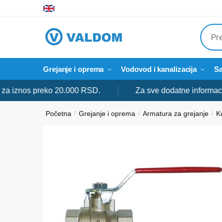
Skip
Skip
to
to
Produ
navigation
content
searc
Grejanje i oprema
Vodovod i kanalizacija
Sa
nos preko 20.000 RSD.
Za sve dodatne informacije slo
Početna
Grejanje i oprema
Armatura za grejanje
K
/
/
/