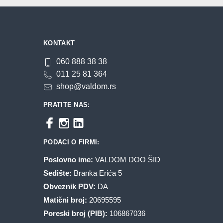
biti
biti
izabrane
izabrane
na
na
KONTAKT
stranici
stranici
proizvoda.
proizvoda.
060 888 38 38
011 25 81 364
shop@valdom.rs
PRATITE NAS:
PODACI O FIRMI:
Poslovno ime:
VALDOM DOO ŠID
Sedište:
Branka Erića 5
Obveznik PDV:
DA
Matični broj:
20695595
Poreski broj (PIB):
106867036