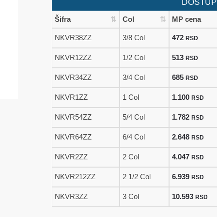
DOSTUP
10.593 rsd
Šifra
Col
MP cena
NKVR38ZZ
3/8 Col
472
RSD
NKVR12ZZ
1/2 Col
513
RSD
NKVR34ZZ
3/4 Col
685
RSD
NKVR1ZZ
1 Col
1.100
RSD
NKVR54ZZ
5/4 Col
1.782
RSD
NKVR64ZZ
6/4 Col
2.648
RSD
NKVR2ZZ
2 Col
4.047
RSD
NKVR212ZZ
2 1/2 Col
6.939
RSD
NKVR3ZZ
3 Col
10.593
RSD