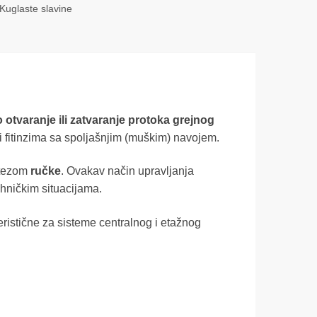
Kuglaste slavine
 otvaranje ili zatvaranje protoka grejnog
i fitinzima sa spoljašnjim (muškim) navojem.
otezom
ručke
. Ovakav način upravljanja
ehničkim situacijama.
teristične za sisteme centralnog i etažnog