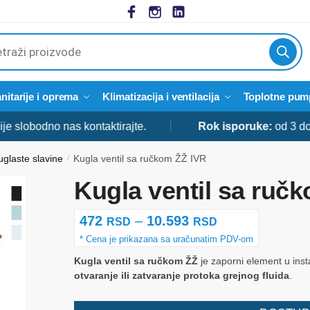
cts
h
nitarije i oprema
Klimatizacija i ventilacija
Toplotne pum
bodno nas kontaktirajte.
Rok isporuke:
od 3 do 5 dan
uglaste slavine
Kugla ventil sa ručkom ŽŽ IVR
/
Kugla ventil sa ruč
Raspon
472
–
10.593
RSD
RSD
cena:
Kugla ventil sa ručkom ŽŽ
je zaporni element u insta
od
otvaranje ili zatvaranje protoka grejnog fluida
.
472 rsd
do