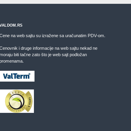
iti
izabrane
zabrane
na
a
stranici
VALDOM.RS
tranici
proizvoda.
roizvoda.
Cene na web sajtu su izražene sa uračunatim PDV-om.
Cenovnik i druge informacije na web sajtu nekad ne
moraju biti tačne zato što je web sajt podložan
promenama.