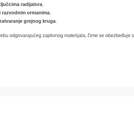
ljučcima radijatora
,
 i razvodnim ormanima
,
 zatvaranje grejnog kruga
.
rebu odgovarajućeg zaptivnog materijala, čime se obezbeđuje s