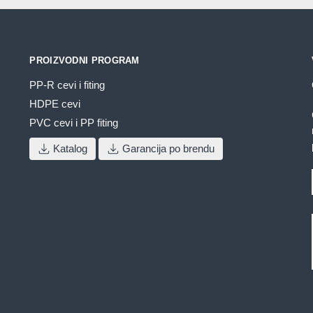
biti
b
izabrane
izabrane
i
na
na
n
stranici
PROIZVODNI PROGRAM
stranici
s
proizvoda.
proizvoda.
p
PP-R cevi i fiting
HDPE cevi
PVC cevi i PP fiting
Katalog
Garancija po brendu