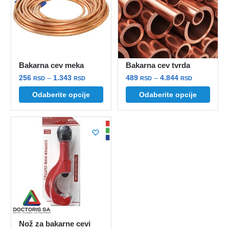
Bakarna cev meka
Bakarna cev tvrda
Raspon
Raspon
256
–
1.343
489
–
4.844
RSD
RSD
RSD
RSD
cena:
cena:
Ovaj
Ovaj
Odaberite opcije
Odaberite opcije
od
od
proizvod
proizvod
256 rsd
489 rsd
ima
ima
do
do
više
više
1.343 rsd
4.844 rsd
varijanti.
varijanti.
Opcije
Opcije
mogu
mogu
biti
biti
izabrane
izabrane
na
na
stranici
stranici
Nož za bakarne cevi