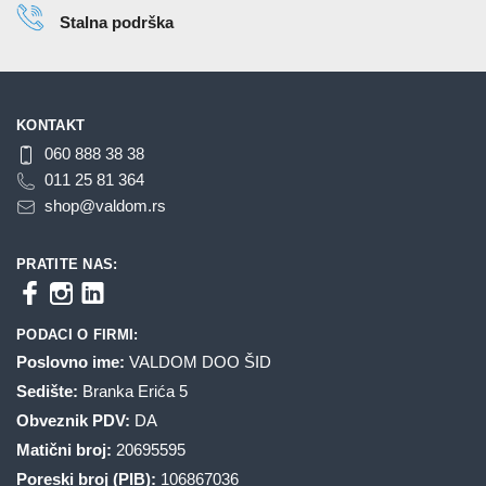
Stalna podrška
KONTAKT
060 888 38 38
011 25 81 364
shop@valdom.rs
PRATITE NAS:
PODACI O FIRMI:
Poslovno ime:
VALDOM DOO ŠID
Sedište:
Branka Erića 5
Obveznik PDV:
DA
Matični broj:
20695595
Poreski broj (PIB):
106867036