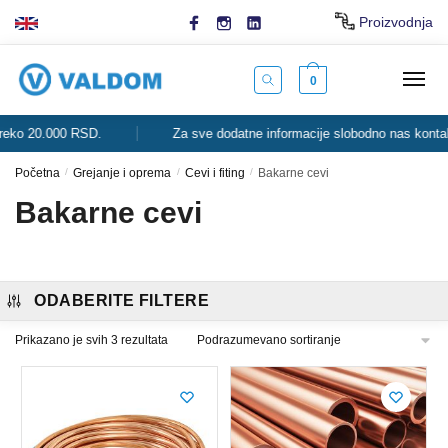
Skip
Skip
Proizvodnja
to
to
navigation
content
0
ko 20.000 RSD.
Za sve dodatne informacije slobodno nas kontaktir
Početna
/
Grejanje i oprema
/
Cevi i fiting
/
Bakarne cevi
Bakarne cevi
ODABERITE FILTERE
Prikazano je svih 3 rezultata