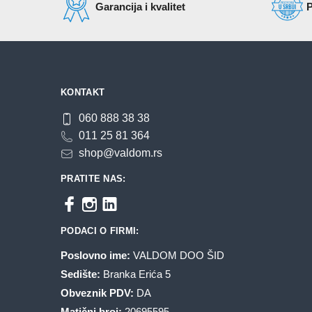
Garancija i kvalitet
P
KONTAKT
060 888 38 38
011 25 81 364
shop@valdom.rs
PRATITE NAS:
PODACI O FIRMI:
Poslovno ime:
VALDOM DOO ŠID
Sedište:
Branka Erića 5
Obveznik PDV:
DA
Matični broj:
20695595