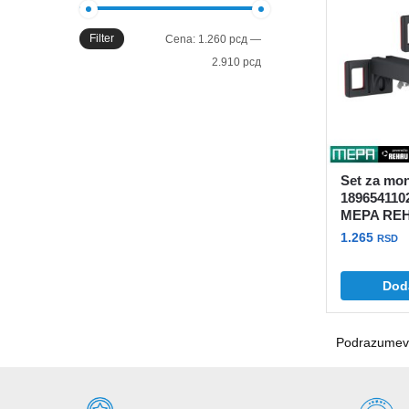
Filter
Minimalna
Maksimalna
Cena:
1.260 рсд
—
cena
cena
2.910 рсд
Set za mo
189654110
MEPA RE
1.265
RSD
Dod