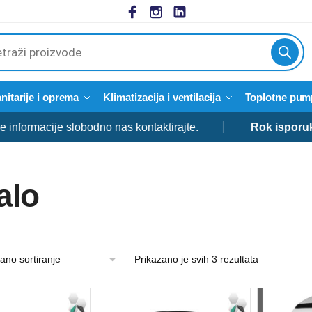
cts
h
nitarije i oprema
Klimatizacija i ventilacija
Toplotne pum
cije slobodno nas kontaktirajte.
Rok isporuke:
od 3 
alo
Prikazano je svih 3 rezultata