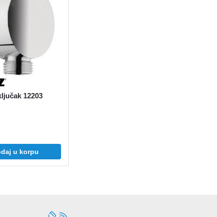
ključak 12203
daj u korpu