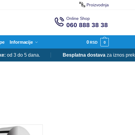
Proizvodnja
Online Shop
060 888 38 38
pe
Informacije
0
RSD
0
do 5 dana.
Besplatna dostava
za iznos preko 20.00