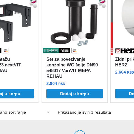
ntažu
Set za povezivanje
Zidni pri
23 nextVIT
konzolne WC šolje DN90
HERZ
HAU
548017 VariVIT MEPA
2.664
RSD
REHAU
2.904
RSD
aj u korpu
Dodaj u korpu
Do
Prikazano je svih 3 rezultata