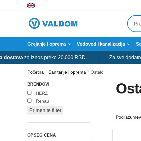
Skip
Skip
to
to
Produ
navigation
content
searc
Grejanje i oprema
Vodovod i kanalizacija
Sa
va
za iznos preko 20.000 RSD.
Za sve dodatne informa
Početna
Sanitarije i oprema
Ostalo
/
/
Ost
BRENDOVI
HERZ
Rehau
Primenite filter
OPSEG CENA