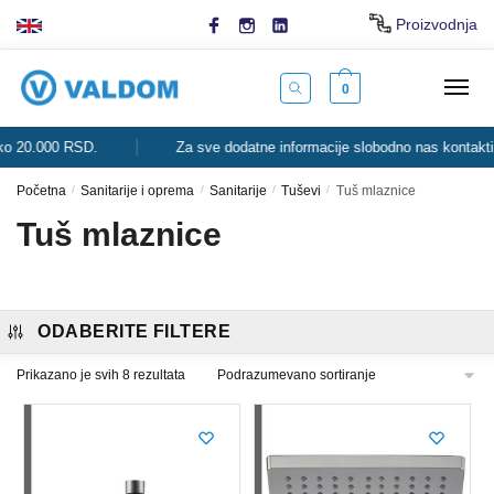
Skip
Skip
Proizvodnja
to
to
navigation
content
0
20.000 RSD.
Za sve dodatne informacije slobodno nas kontaktirajt
Početna
/
Sanitarije i oprema
/
Sanitarije
/
Tuševi
/
Tuš mlaznice
Tuš mlaznice
ODABERITE FILTERE
Prikazano je svih 8 rezultata