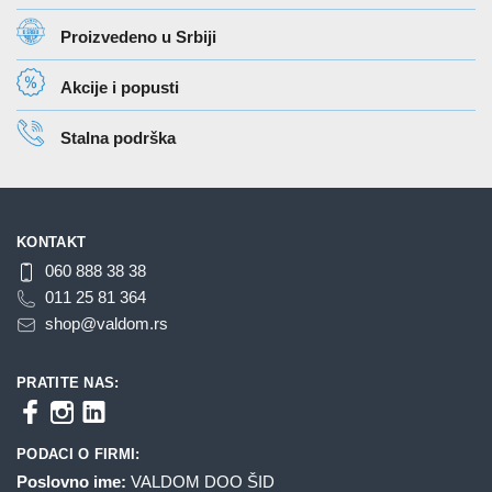
Proizvedeno u Srbiji
Akcije i popusti
Stalna podrška
KONTAKT
060 888 38 38
011 25 81 364
shop@valdom.rs
PRATITE NAS:
PODACI O FIRMI:
Poslovno ime:
VALDOM DOO ŠID