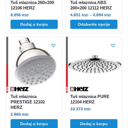
Tuš mlaznica 260×200
Tuš mlaznica ABS
12106 HERZ
200×200 12112 HERZ
Raspon
8.856
4.651
–
4.894
RSD
RSD
RSD
cena:
Ovaj
Dodaj u korpu
Odaberite opcije
od
proizvod
4.651 rsd
ima
do
više
4.894 rsd
varijanti.
Opcije
mogu
biti
izabrane
na
stranici
Tuš mlaznica
Tuš mlaznica PURE
proizvoda.
PRESTIGE 12102
12104 HERZ
HERZ
10.373
RSD
2.960
RSD
Dodaj u korpu
Dodaj u korpu