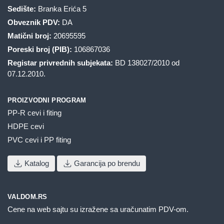
Sedište:
Branka Erića 5
Obveznik PDV:
DA
Matični broj:
20695595
Poreski broj (PIB):
106867036
Registar privrednih subjekata:
BD 138027/2010 od
07.12.2010.
PROIZVODNI PROGRAM
PP-R cevi i fiting
HDPE cevi
PVC cevi i PP fiting
Katalog
Garancija po brendu
VALDOM.RS
Cene na web sajtu su izražene sa uračunatim PDV-om.