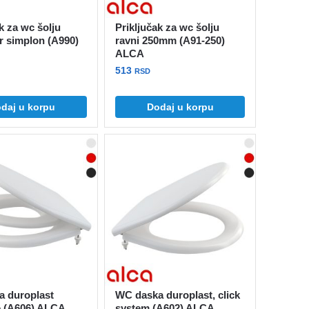
k za wc šolju
Priključak za wc šolju
r simplon (A990)
ravni 250mm (A91-250)
ALCA
513
RSD
daj u korpu
Dodaj u korpu
 duroplast
WC daska duroplast, click
e (A606) ALCA
system (A602) ALCA