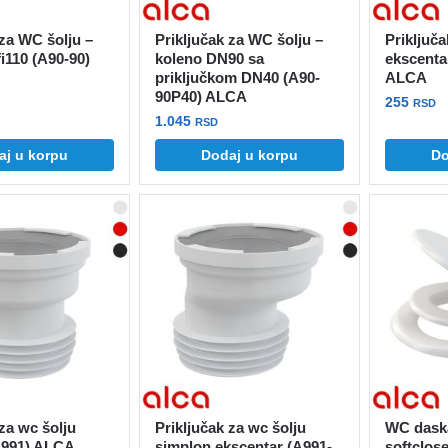
 za WC šolju –
Priključak za WC šolju –
Priključa
fi110 (A90-90)
koleno DN90 sa
ekscenta
priključkom DN40 (A90-
ALCA
90P40) ALCA
255
RSD
1.045
RSD
aj u korpu
Dodaj u korpu
Do
 za wc šolju
Priključak za wc šolju
WC daska
A991) ALCA
simplon ekscentar (A991-
softclos