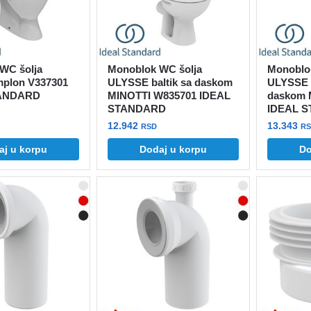
WC šolja
Monoblok WC šolja
Monoblo
implon V337301
ULYSSE baltik sa daskom
ULYSSE 
TANDARD
MINOTTI W835701 IDEAL
daskom 
STANDARD
IDEAL 
12.942
13.343
RSD
R
aj u korpu
Dodaj u korpu
Do