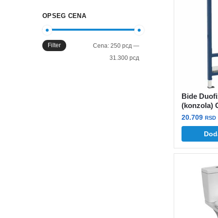
OPSEG CENA
Filter
Minimalna
Maksimalna
Cena:
250 рсд
—
cena
cena
31.300 рсд
Bide Duof
(konzola)
20.709
RSD
Dod