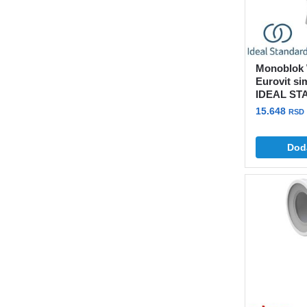
Monoblok 
Eurovit s
IDEAL S
15.648
RSD
Dod