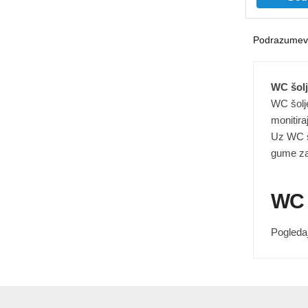
WC šol
WC šolje
monitira
Uz WC šo
gume za 
WC 
Pogleda