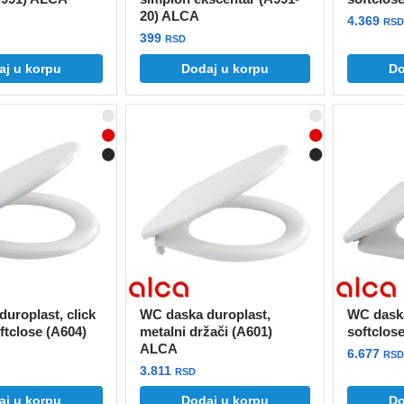
20) ALCA
4.369
RSD
399
RSD
aj u korpu
Dodaj u korpu
Do
uroplast, click
WC daska duroplast,
WC daska
ftclose (A604)
metalni držači (A601)
softclos
ALCA
6.677
RSD
3.811
RSD
aj u korpu
Dodaj u korpu
Do