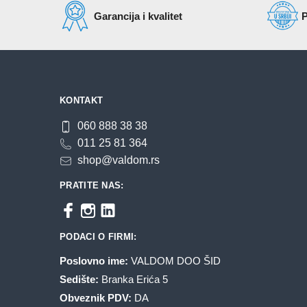
Garancija i kvalitet
P
KONTAKT
060 888 38 38
011 25 81 364
shop@valdom.rs
PRATITE NAS:
PODACI O FIRMI:
Poslovno ime:
VALDOM DOO ŠID
Sedište:
Branka Erića 5
Obveznik PDV:
DA