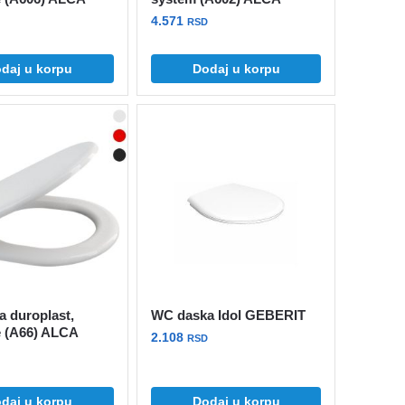
4.571
RSD
daj u korpu
Dodaj u korpu
 duroplast,
WC daska Idol GEBERIT
e (A66) ALCA
2.108
RSD
daj u korpu
Dodaj u korpu