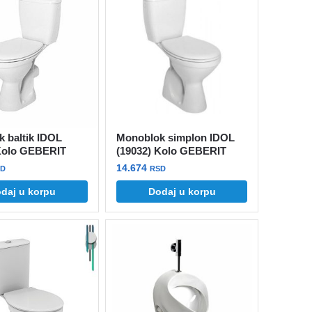
 baltik IDOL
Monoblok simplon IDOL
 Kolo GEBERIT
(19032) Kolo GEBERIT
14.674
SD
RSD
daj u korpu
Dodaj u korpu