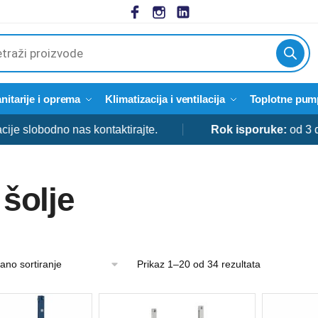
cts
h
nitarije i oprema
Klimatizacija i ventilacija
Toplotne pum
dno nas kontaktirajte.
Rok isporuke:
od 3 do 5 dana
šolje
Prikaz 1–20 od 34 rezultata