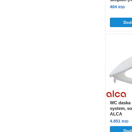
404
RSD
Dod
WC daska d
system, so
ALCA
4.851
RSD
Dod