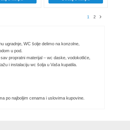
1
2
nu ugradnje, WC šolje delimo na konzolne,
vodom u pod.
av propratni materijal – wc daske, vodokotliće,
u i instalaciju wc šolja u Vaša kupatila.
ma po najboljim cenama i uslovima kupovine.