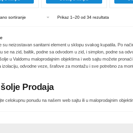
Prikaz 1–20 od 34 rezultata
je
 su neizostavan sanitarni element u sklopu svakog kupatila. Po nači
ju se na zid, baltik, podne sa odvodom u zid, i simplon, podne sa od
lje u Valdomu maloprodajnim objektima i web sajtu možete pronaći s
izolaciju, odvodne veze, šrafove za montažu i sve potrebno za montaž
šolje Prodaja
jte celokupnu ponudu na našem web sajtu ili u maloprodajnim objekti