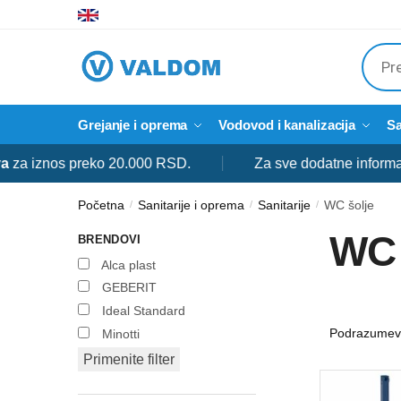
Skip
Skip
to
to
Produ
navigation
content
searc
Grejanje i oprema
Vodovod i kanalizacija
Sa
s preko 20.000 RSD.
Za sve dodatne informacije slobo
Početna
Sanitarije i oprema
Sanitarije
WC šolje
/
/
/
WC 
BRENDOVI
Alca plast
GEBERIT
Ideal Standard
Minotti
Primenite filter