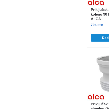
Priključak
koleno 90 
ALCA
704
RSD
Dod
Priključak
simplon (