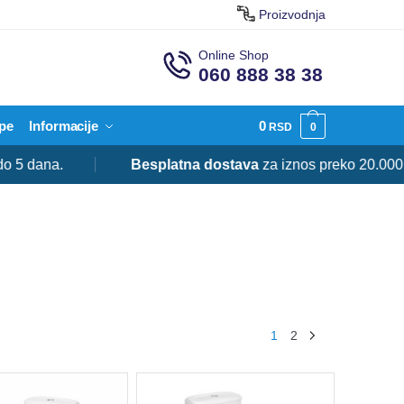
Proizvodnja
Online Shop
060 888 38 38
pe
Informacije
0
RSD
0
.
Besplatna dostava
za iznos preko 20.000 RSD.
1
2