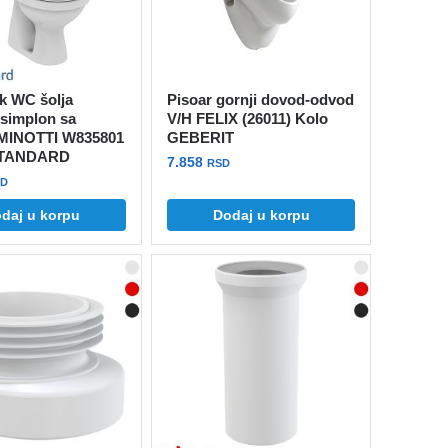
k WC šolja
Pisoar gornji dovod-odvod
simplon sa
V/H FELIX (26011) Kolo
MINOTTI W835801
GEBERIT
STANDARD
7.858
RSD
SD
daj u korpu
Dodaj u korpu