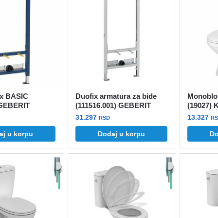
ix BASIC
Duofix armatura za bide
Monoblok
 GEBERIT
(111516.001) GEBERIT
(19027)
31.297
13.327
RSD
R
aj u korpu
Dodaj u korpu
Do