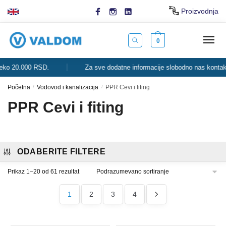
Skip
Skip
Proizvodnja
to
to
navigation
content
0
0.000 RSD.
Za sve dodatne informacije slobodno nas kontaktirajte.
Početna
/
Vodovod i kanalizacija
/
PPR Cevi i fiting
PPR Cevi i fiting
ODABERITE FILTERE
Prikaz 1–20 od 61 rezultat
1
2
3
4