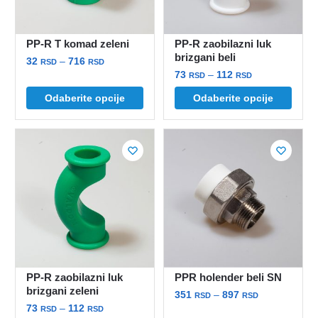
izabrane
izabrane
na
na
stranici
stranici
PP-R T komad zeleni
PP-R zaobilazni luk
proizvoda.
proizvoda.
brizgani beli
Raspon
32
–
716
RSD
RSD
Raspon
73
–
112
cena:
RSD
RSD
Ovaj
cena:
od
Ovaj
Odaberite opcije
Odaberite opcije
proizvod
od
32 rsd
proizvod
ima
73 rsd
do
ima
više
do
716 rsd
više
112 rsd
varijanti.
varijanti.
Opcije
Opcije
mogu
mogu
biti
biti
izabrane
izabrane
na
na
stranici
stranici
proizvoda.
PP-R zaobilazni luk
PPR holender beli SN
proizvoda.
brizgani zeleni
Raspon
351
–
897
RSD
RSD
Raspon
73
–
112
cena:
RSD
RSD