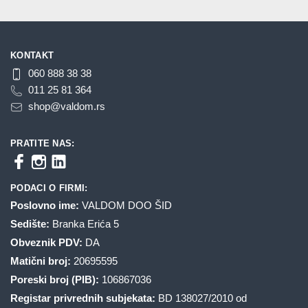
KONTAKT
060 888 38 38
011 25 81 364
shop@valdom.rs
PRATITE NAS:
PODACI O FIRMI:
Poslovno ime:
VALDOM DOO ŠID
Sedište:
Branka Erića 5
Obveznik PDV:
DA
Matični broj:
20695595
Poreski broj (PIB):
106867036
Registar privrednih subjekata:
BD 138027/2010 od