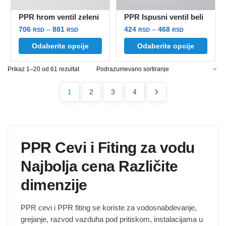
stranici
stranici
proizvoda.
PPR hrom ventil zeleni
PPR Ispusni ventil beli
proizvoda.
Raspon
Raspon
706
–
881
424
–
468
RSD
RSD
RSD
RSD
cena:
cena:
Ovaj
Ovaj
Odaberite opcije
Odaberite opcije
od
od
proizvod
proizvod
706 rsd
424 rsd
Prikaz 1–20 od 61 rezultat
ima
ima
do
do
više
više
881 rsd
468 rsd
1
2
3
4
varijanti.
varijanti.
Opcije
Opcije
mogu
mogu
biti
biti
izabrane
izabrane
PPR Cevi i Fiting za vodu
na
na
Najbolja cena Različite
stranici
stranici
proizvoda.
proizvoda.
dimenzije
PPR cevi i PPR fiting se koriste za vodosnabdevanje,
grejanje, razvod vazduha pod pritiskom, instalacijama u