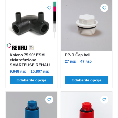
Koleno 75 90° ESM
PP-R Čep beli
elektrofuziono
Raspon
27
–
47
RSD
RSD
SMARTFUSE REHAU
cena:
Ovaj
Raspon
9.648
–
15.807
RSD
RSD
od
proizvod
cena:
27 rsd
Ovaj
Odaberite opcije
Odaberite opcije
od
ima
do
proizvod
9.648 rsd
više
47 rsd
ima
do
varijanti.
više
15.807 rsd
Opcije
varijanti.
mogu
Opcije
biti