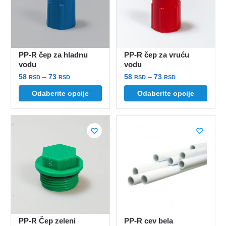
mogu
izabrane
biti
na
izabrane
stranici
na
proizvoda.
stranici
PP-R čep za hladnu
PP-R čep za vruću
proizvoda.
vodu
vodu
Raspon
Raspon
58
–
73
58
–
73
RSD
RSD
RSD
RSD
cena:
cena:
Ovaj
Ovaj
Odaberite opcije
Odaberite opcije
od
od
proizvod
proizvod
58 rsd
58 rsd
ima
ima
do
do
više
više
73 rsd
73 rsd
varijanti.
varijanti.
Opcije
Opcije
mogu
mogu
biti
biti
izabrane
izabrane
na
na
stranici
stranici
PP-R Čep zeleni
PP-R cev bela