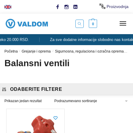
Skip
Skip
Proizvodnja
to
to
navigation
content
0
o 20.000 RSD.
Za sve dodatne informacije slobodno nas kontaktira
Početna
/
Grejanje i oprema
/
Sigurnosna, regulaciona i ozračna oprema
Bal
Balansni ventili
ODABERITE FILTERE
Prikazan jedan rezultat