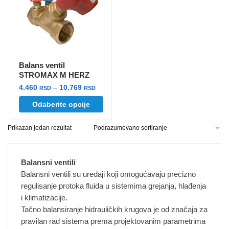
Balans ventil
STROMAX M HERZ
Raspon
4.460
–
10.769
RSD
RSD
cena:
Ovaj
Odaberite opcije
od
proizvod
4.460 rsd
Prikazan jedan rezultat
ima
do
više
10.769 rsd
varijanti.
Balansni ventili
Opcije
Balansni ventili su uređaji koji omogućavaju precizno
mogu
regulisanje protoka fluida u sistemima grejanja, hlađenja
biti
i klimatizacije.
izabrane
Tačno balansiranje hidrauličkih krugova je od značaja za
na
pravilan rad sistema prema projektovanim parametrima
stranici