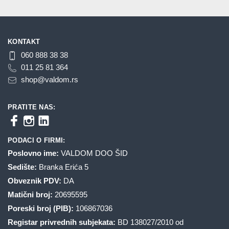
KONTAKT
060 888 38 38
011 25 81 364
shop@valdom.rs
PRATITE NAS:
PODACI O FIRMI:
Poslovno ime:
VALDOM DOO ŠID
Sedište:
Branka Erića 5
Obveznik PDV:
DA
Matični broj:
20695595
Poreski broj (PIB):
106867036
Registar privrednih subjekata:
BD 138027/2010 od