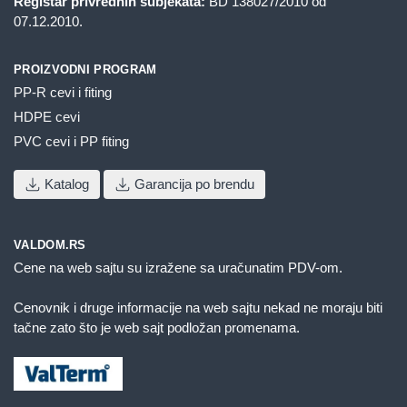
Registar privrednih subjekata:
BD 138027/2010 od
07.12.2010.
PROIZVODNI PROGRAM
PP-R cevi i fiting
HDPE cevi
PVC cevi i PP fiting
Katalog
Garancija po brendu
VALDOM.RS
Cene na web sajtu su izražene sa uračunatim PDV-om.
Cenovnik i druge informacije na web sajtu nekad ne moraju biti
tačne zato što je web sajt podložan promenama.