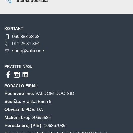
Stalna podrška
KONTAKT
060 888 38 38
011 25 81 364
shop@valdom.rs
PRATITE NAS:
PODACI O FIRMI:
Poslovno ime:
VALDOM DOO ŠID
Sedište:
Branka Erića 5
Obveznik PDV:
DA
Matični broj:
20695595
Poreski broj (PIB):
106867036