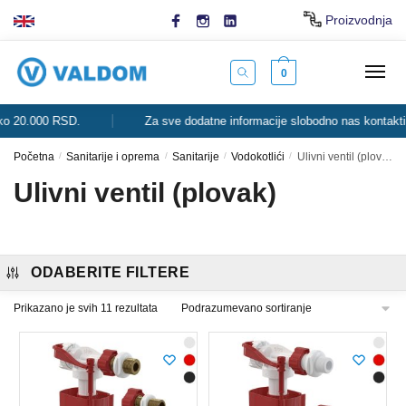
Skip
Skip
Proizvodnja
to
to
navigation
content
0
0.000 RSD.
Za sve dodatne informacije slobodno nas kontaktirajte
Početna
/
Sanitarije i oprema
/
Sanitarije
/
Vodokotlići
/
Ulivni ventil (plovak)
Ulivni ventil (plovak)
ODABERITE FILTERE
Prikazano je svih 11 rezultata