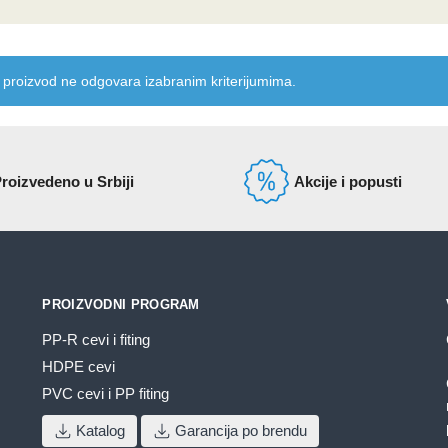
 proizvod ne odgovara izabranim kriterijumima.
roizvedeno u Srbiji
Akcije i popusti
PROIZVODNI PROGRAM
PP-R cevi i fiting
HDPE cevi
PVC cevi i PP fiting
Katalog
Garancija po brendu