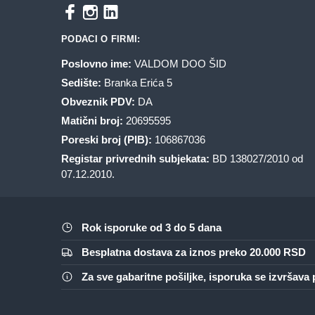
PODACI O FIRMI:
Poslovno ime:
VALDOM DOO ŠID
Sedište:
Branka Erića 5
Obveznik PDV:
DA
Matični broj:
20695595
Poreski broj (PIB):
106867036
Registar privrednih subjekata:
BD 138027/2010 od
07.12.2010.
Rok isporuke od 3 do 5 dana
Besplatna dostava za iznos preko 20.000 RSD
Za sve gabaritne pošiljke, isporuka se izvršav