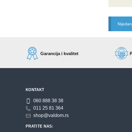
Nijedan
Garancija i kvalitet
P
KONTAKT
060 888 38 38
011 25 81 364
shop@valdom.rs
PRATITE NAS: