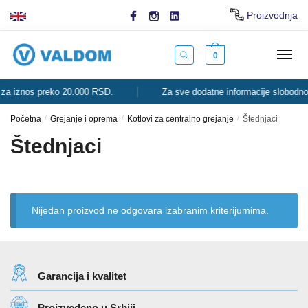
Skip
Skip
Proizvodnja
to
to
navigation
content
0
os preko 20.000 RSD.
Za sve dodatne informacije slobodno nas kon
Početna
/
Grejanje i oprema
/
Kotlovi za centralno grejanje
/
Štednjaci
Štednjaci
Nijedan proizvod ne odgovara izabranim kriterijumima.
Garancija i kvalitet
Proizvedeno u Srbiji