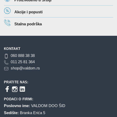
Akcije i popusti
Stalna podrška
KONTAKT
060 888 38 38
011 25 81 364
shop@valdom.rs
PRATITE NAS:
PODACI O FIRMI:
Poslovno ime:
VALDOM DOO ŠID
Sedište:
Branka Erića 5