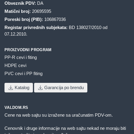
Obveznik PDV:
DA
Matični broj:
20695595
Poreski broj (PIB):
106867036
Registar privrednih subjekata:
BD 138027/2010 od
07.12.2010.
PROIZVODNI PROGRAM
PP-R cevi i fiting
HDPE cevi
PVC cevi i PP fiting
Katalog
Garancija po brendu
VALDOM.RS
Cene na web sajtu su izražene sa uračunatim PDV-om.
Cenovnik i druge informacije na web sajtu nekad ne moraju biti