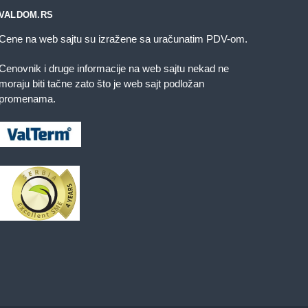
a
na
VALDOM.RS
tranici
stranici
roizvoda.
proizvoda.
Cene na web sajtu su izražene sa uračunatim PDV-om.
Cenovnik i druge informacije na web sajtu nekad ne
moraju biti tačne zato što je web sajt podložan
promenama.