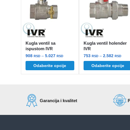
Kugla ventil sa
Kugla ventil holender
ispustom IVR
IVR
Raspon
Ras
908
–
5.027
753
–
2.582
RSD
RSD
RSD
RSD
cena:
cena
Odaberite opcije
Odaberite opcije
Ovaj
Ovaj
od
od
proizvod
proizvod
908 rsd
753 
ima
ima
do
do
više
5.027 rsd
više
2.58
varijanti.
varijanti.
Garancija i kvalitet
P
Opcije
Opcije
mogu
mogu
biti
biti
izabrane
izabrane