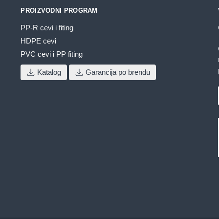
na
n
stranici
PROIZVODNI PROGRAM
stranici
s
proizvoda.
proizvoda.
p
PP-R cevi i fiting
HDPE cevi
PVC cevi i PP fiting
Katalog
Garancija po brendu