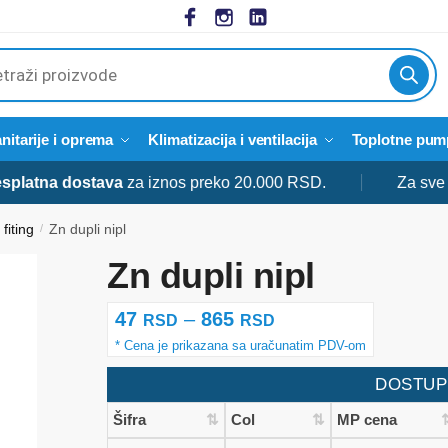
cts
h
nitarije i oprema
Klimatizacija i ventilacija
Toplotne pum
tna dostava
za iznos preko 20.000 RSD.
Za sve doda
fiting
Zn dupli nipl
/
Zn dupli nipl
Raspon
47
–
865
RSD
RSD
cena:
od
DOSTUP
47 rsd
Šifra
Col
MP cena
do