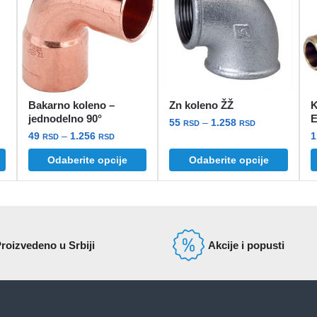
Bakarno koleno –
Zn koleno ŽŽ
K
jednodelno 90°
Raspon
55
–
1.258
RSD
RSD
pon
Raspon
49
–
1.256
1
cena:
RSD
RSD
Ovaj
:
cena:
od
Odaberite opcije
Odaberite opcije
Ovaj
O
proizvod
od
55 rsd
proizvod
p
rsd
49 rsd
ima
do
ima
i
do
više
1.258 rsd
2 rsd
više
1.256 rsd
v
varijanti.
varijanti.
v
Opcije
roizvedeno u Srbiji
Akcije i popusti
Opcije
O
mogu
mogu
biti
biti
b
izabrane
izabrane
i
na