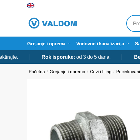
Skip
Skip
to
to
Produ
navigation
content
searc
Grejanje i oprema
Vodovod i kanalizacija
Sa
jte.
Rok isporuke:
od 3 do 5 dana.
Bespla
Početna
Grejanje i oprema
Cevi i fiting
Pocinkovani 
/
/
/