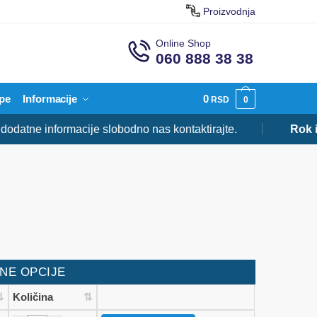
Proizvodnja
Online Shop
060 888 38 38
pe
Informacije
0
RSD
0
tne informacije slobodno nas kontaktirajte.
Rok ispo
NE OPCIJE
Količina