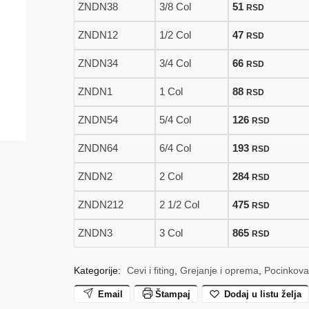
ZNDN38
3/8 Col
51
RSD
865 rsd
ZNDN12
1/2 Col
47
RSD
ZNDN34
3/4 Col
66
RSD
ZNDN1
1 Col
88
RSD
ZNDN54
5/4 Col
126
RSD
ZNDN64
6/4 Col
193
RSD
ZNDN2
2 Col
284
RSD
ZNDN212
2 1/2 Col
475
RSD
ZNDN3
3 Col
865
RSD
Kategorije:
Cevi i fiting
,
Grejanje i oprema
,
Pocinkovan
Email
Štampaj
Dodaj u listu želja