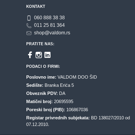
na
na
KONTAKT
stranici
stranici
proizvoda.
proizvoda.
060 888 38 38
011 25 81 364
shop@valdom.rs
PRATITE NAS:
PODACI O FIRMI:
Poslovno ime:
VALDOM DOO ŠID
Sedište:
Branka Erića 5
Obveznik PDV:
DA
Matični broj:
20695595
Poreski broj (PIB):
106867036
Registar privrednih subjekata:
BD 138027/2010 od
07.12.2010.