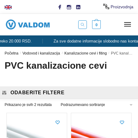
Skip
Skip
Proizvodnja
to
to
navigation
content
0
ko 20.000 RSD.
Za sve dodatne informacije slobodno nas kontaktir
Početna
/
Vodovod i kanalizacija
/
Kanalizacione cevi i fiting
/
PVC kanalizacione cevi
PVC kanalizacione cevi
ODABERITE FILTERE
Prikazano je svih 2 rezultata