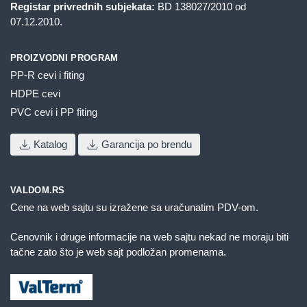
Registar privrednih subjekata:
BD 138027/2010 od
07.12.2010.
PROIZVODNI PROGRAM
PP-R cevi i fiting
HDPE cevi
PVC cevi i PP fiting
Katalog
Garancija po brendu
VALDOM.RS
Cene na web sajtu su izražene sa uračunatim PDV-om.
Cenovnik i druge informacije na web sajtu nekad ne moraju biti
tačne zato što je web sajt podložan promenama.