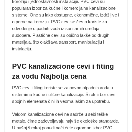
koroziju i jednostavnosti instalacije. PVC cevi su
proizvoda.
proizvoda.
popularan izbor za kućne i komercijalne kanalizacione
sisteme. One su lako dostupne, ekonomične, izdržljive i
otporne na koroziju. PVC cevi se često koriste za
odvođenje otpadnih voda iz sanitarnih uređaja i
sudopera. Plastične cevi su obično lakše od drugih
materijala, što olakšava transport, manipulaciju i
instalaciju.
PVC kanalizacione cevi i fiting
za vodu Najbolja cena
PVC cevi i fiting koriste se za odvod otpadnih voda u
sistemima kućne i ulične kanalizacije. Širok izbor cevi i
spojnih elemenata čini ih veoma lakim za upotrebu.
Valdom kanalizacione cevi ne sadrže u sebi teške
metale, čime zadovoljavaju najviše ekološke standarde.
U našoj širokoj ponudi naći ćete ogroman izbor PVC