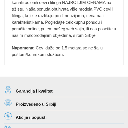
kanalizacionih cevi i fitinga NAJBOLJIM CENAMA na
tržištu. Naša ponuda obuhvata više modela PVC cevi i
fitinga, koji se razlikuju po dimenzijama, cenama i
karakteristikama. Pogledajte celokupnu ponudu i
poručite online, putem našeg web sajta, ili nas posetite u
našim maloprodajnim objektima, širom Srbije.
Napomena:
Cevi duže od 1.5 metara se ne šalju
poštom/kurirskom službom.
Garancija i kvalitet
Proizvedeno u Srbiji
Akcije i popusti