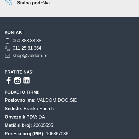
Stalna podrška
KONTAKT
060 888 38 38
011 25 81 364
shop@valdom.rs
PRATITE NAS:
PODACI O FIRMI:
Poslovno ime:
VALDOM DOO ŠID
Sedište:
Branka Erića 5
Obveznik PDV:
DA
Matični broj:
20695595
Poreski broj (PIB):
106867036