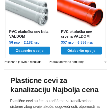
PVC ekološka cev bela
PVC ekološka cev
VALDOM
crvena VALDOM
Raspon
Raspon
56
–
2.182
357
–
6.886
RSD
RSD
RSD
RSD
cena:
cena:
Ovaj
Ovaj
Odaberite opcije
Odaberite opcije
od
od
proizvod
proizvod
56 rsd
357 rsd
Prikazano je svih 2 rezultata
ima
ima
do
do
više
više
2.182 rsd
6.886 rsd
varijanti.
varijanti.
Plasticne cevi za
Opcije
Opcije
mogu
mogu
kanalizaciju Najbolja cena
biti
biti
izabrane
izabrane
Plastične cevi su često korišćene za kanalizacione
na
na
sisteme zbog svoje lakoće, dugovečnosti, otpornosti na
stranici
stranici