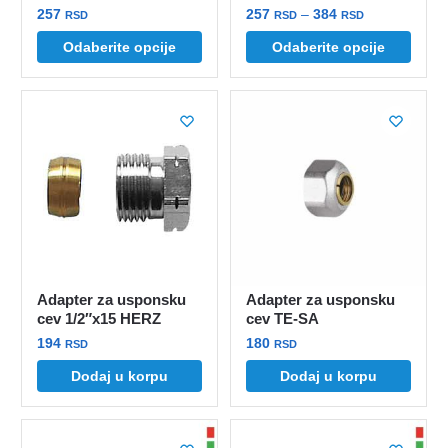
Raspon
257
257
–
384
RSD
RSD
RSD
cena:
Ovaj
Ovaj
Odaberite opcije
Odaberite opcije
od
proizvod
proizvod
257 rsd
ima
ima
do
više
više
384 rsd
varijanti.
varijanti.
Opcije
Opcije
mogu
mogu
biti
biti
izabrane
izabrane
na
na
stranici
stranici
Adapter za usponsku
Adapter za usponsku
proizvoda.
proizvoda.
cev 1/2″x15 HERZ
cev TE-SA
194
180
RSD
RSD
Dodaj u korpu
Dodaj u korpu