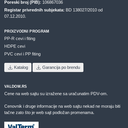
Poreski broj (PIB):
106867036
Registar privrednih subjekata:
BD 138027/2010 od
07.12.2010.
PROIZVODNI PROGRAM
PP-R cevi i fiting
HDPE cevi
PVC cevi i PP fiting
Katalog
Garancija po brendu
VALDOM.RS
Cene na web sajtu su izražene sa uračunatim PDV-om.
Cenovnik i druge informacije na web sajtu nekad ne moraju biti
tačne zato što je web sajt podložan promenama.