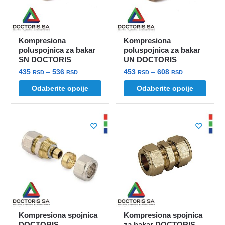
izabrane
izabrane
na
na
stranici
stranici
Kompresiona
Kompresiona
proizvoda.
proizvoda.
poluspojnica za bakar
poluspojnica za bakar
SN DOCTORIS
UN DOCTORIS
Raspon
Raspon
435
–
536
453
–
608
RSD
RSD
RSD
RSD
cena:
cena:
Ovaj
Ovaj
Odaberite opcije
Odaberite opcije
od
od
proizvod
proizvod
435 rsd
453 rsd
ima
ima
do
do
više
više
536 rsd
608 rsd
varijanti.
varijanti.
Opcije
Opcije
mogu
mogu
biti
biti
izabrane
izabrane
na
na
stranici
stranici
Kompresiona spojnica
Kompresiona spojnica
proizvoda.
proizvoda.
DOCTORIS
za bakar DOCTORIS