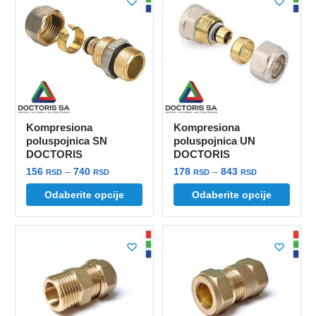
Kompresiona
Kompresiona
poluspojnica SN
poluspojnica UN
DOCTORIS
DOCTORIS
Raspon
Raspon
156
–
740
178
–
843
RSD
RSD
RSD
RSD
cena:
cena:
Ovaj
Ovaj
Odaberite opcije
Odaberite opcije
od
od
proizvod
proizvod
156 rsd
178 rsd
ima
ima
do
do
više
više
740 rsd
843 rsd
varijanti.
varijanti.
Opcije
Opcije
mogu
mogu
biti
biti