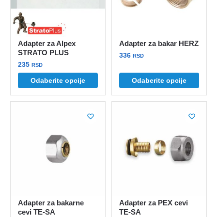
biti
biti
izabrane
izabrane
na
na
stranici
stranici
Adapter za Alpex
Adapter za bakar HERZ
proizvoda.
proizvoda.
STRATO PLUS
336
RSD
235
RSD
Ovaj
Ovaj
Odaberite opcije
Odaberite opcije
proizvod
proizvod
ima
ima
više
više
varijanti.
varijanti.
Opcije
Opcije
mogu
mogu
biti
biti
izabrane
izabrane
na
na
stranici
stranici
proizvoda.
Adapter za bakarne
Adapter za PEX cevi
proizvoda.
cevi TE-SA
TE-SA