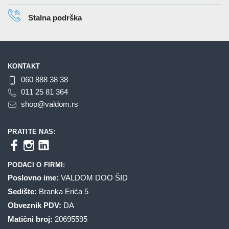
Stalna podrška
KONTAKT
060 888 38 38
011 25 81 364
shop@valdom.rs
PRATITE NAS:
PODACI O FIRMI:
Poslovno ime:
VALDOM DOO ŠID
Sedište:
Branka Erića 5
Obveznik PDV:
DA
Matični broj:
20695595