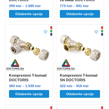
Raspon
Raspon
259
–
1.095
773
–
941
RSD
RSD
RSD
RSD
cena:
cena:
Ovaj
Ovaj
Odaberite opcije
Odaberite opcije
od
od
proizvod
proizvod
259 rsd
773 rsd
ima
ima
do
do
više
više
1.095 rsd
941 rsd
varijanti.
varijanti.
Opcije
Opcije
mogu
mogu
biti
biti
izabrane
izabrane
na
na
stranici
stranici
Kompresioni T-komad
Kompresioni T-komad
proizvoda.
proizvoda.
DOCTORIS
SN DOCTORIS
Raspon
Raspon
383
–
1.539
322
–
918
RSD
RSD
RSD
RSD
cena:
cena:
Ovaj
Ovaj
Odaberite opcije
Odaberite opcije
od
od
proizvod
proizvod
383 rsd
322 rsd
ima
ima
do
do