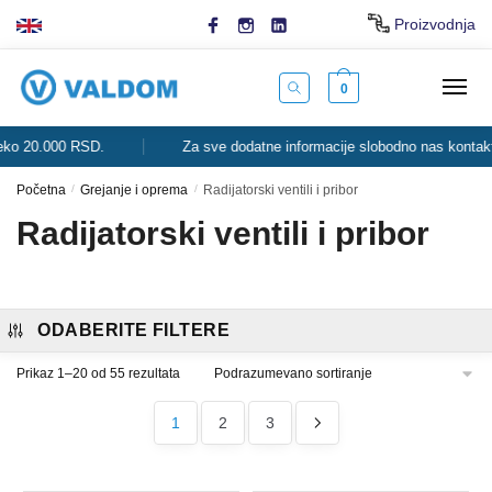
Skip
Skip
Proizvodnja
to
to
navigation
content
0
0.000 RSD.
Za sve dodatne informacije slobodno nas kontaktirajte.
Početna
/
Grejanje i oprema
/
Radijatorski ventili i pribor
Radijatorski ventili i pribor
ODABERITE FILTERE
Prikaz 1–20 od 55 rezultata
1
2
3