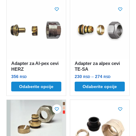
Adapter za Al-pex cevi
Adapter za alpex cevi
HERZ
TE-SA
Raspon
356
230
–
274
RSD
RSD
RSD
cena:
Ovaj
Ovaj
Odaberite opcije
Odaberite opcije
od
proizvod
proizvod
230 rsd
ima
ima
do
više
više
274 rsd
varijanti.
varijanti.
Opcije
Opcije
mogu
mogu