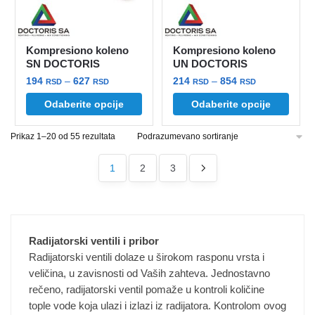
izabrane
izabrane
na
na
stranici
stranici
Kompresiono koleno
Kompresiono koleno
proizvoda.
proizvoda.
SN DOCTORIS
UN DOCTORIS
Raspon
Raspon
194
–
627
214
–
854
RSD
RSD
RSD
RSD
cena:
cena:
Ovaj
Ovaj
Odaberite opcije
Odaberite opcije
od
od
proizvod
proizvod
194 rsd
214 rsd
Prikaz 1–20 od 55 rezultata
ima
ima
do
do
više
više
627 rsd
854 rsd
1
2
3
varijanti.
varijanti.
Opcije
Opcije
mogu
mogu
biti
biti
izabrane
izabrane
Radijatorski ventili i pribor
na
na
Radijatorski ventili dolaze u širokom rasponu vrsta i
stranici
stranici
veličina, u zavisnosti od Vaših zahteva. Jednostavno
rečeno, radijatorski ventil pomaže u kontroli količine
proizvoda.
proizvoda.
tople vode koja ulazi i izlazi iz radijatora. Kontrolom ovog