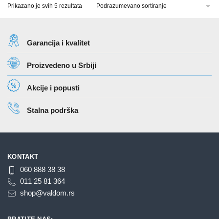
Prikazano je svih 5 rezultata
ima
više
varijanti.
Opcije
Garancija i kvalitet
mogu
Proizvedeno u Srbiji
biti
izabrane
Akcije i popusti
na
stranici
Stalna podrška
proizvoda.
KONTAKT
060 888 38 38
011 25 81 364
shop@valdom.rs