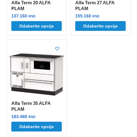
Alfa Term 20 ALFA
Alfa Term 27 ALFA
proizvoda.
proizvoda.
PLAM
PLAM
137.160
155.160
RSD
RSD
Ovaj
Ovaj
Odaberite opcije
Odaberite opcije
proizvod
proizvod
ima
ima
više
više
varijanti.
varijanti.
Opcije
Opcije
mogu
mogu
biti
biti
izabrane
izabrane
na
na
stranici
stranici
Alfa Term 35 ALFA
proizvoda.
proizvoda.
PLAM
183.480
RSD
Ovaj
Odaberite opcije
proizvod