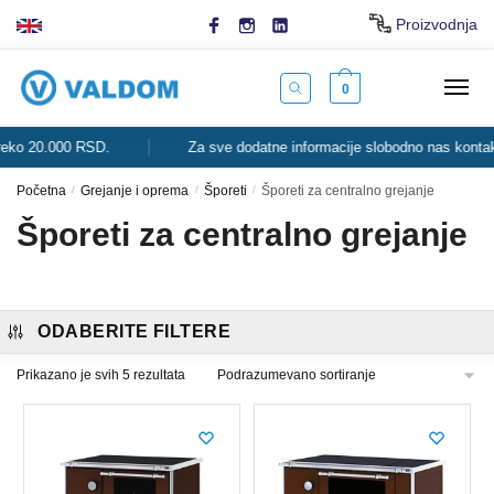
Skip
Skip
Proizvodnja
to
to
navigation
content
0
o 20.000 RSD.
Za sve dodatne informacije slobodno nas kontaktira
Početna
/
Grejanje i oprema
/
Šporeti
/
Šporeti za centralno grejanje
Šporeti za centralno grejanje
ODABERITE FILTERE
Prikazano je svih 5 rezultata