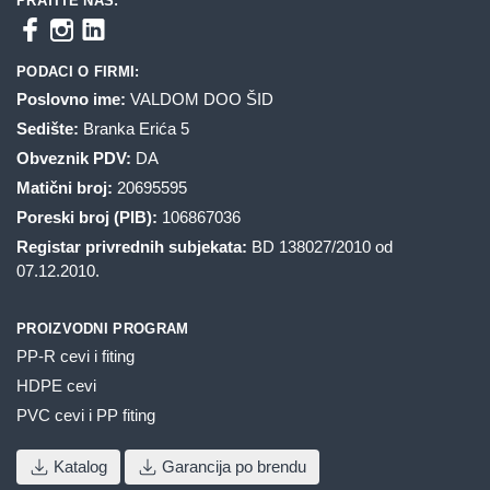
PRATITE NAS:
PODACI O FIRMI:
Poslovno ime:
VALDOM DOO ŠID
Sedište:
Branka Erića 5
Obveznik PDV:
DA
Matični broj:
20695595
Poreski broj (PIB):
106867036
Registar privrednih subjekata:
BD 138027/2010 od
07.12.2010.
PROIZVODNI PROGRAM
PP-R cevi i fiting
HDPE cevi
PVC cevi i PP fiting
Katalog
Garancija po brendu