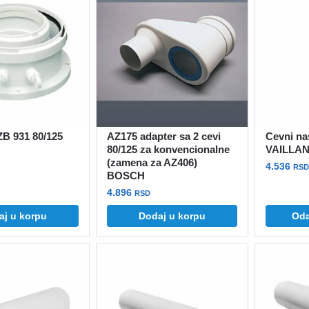
ZB 931 80/125
AZ175 adapter sa 2 cevi
Cevni na
80/125 za konvencionalne
VAILLA
(zamena za AZ406)
4.536
RSD
BOSCH
Ovaj
4.896
RSD
proizvod
aj u korpu
Dodaj u korpu
Oda
ima
više
varijanti.
Opcije
mogu