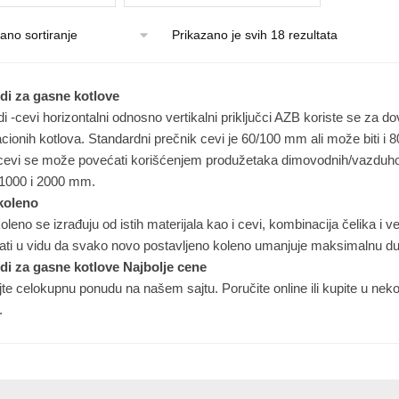
Prikazano je svih 18 rezultata
i za gasne kotlove
 -cevi horizontalni odnosno vertikalni priključci AZB koriste se za 
ionih kotlova. Standardni prečnik cevi je 60/100 mm ali može biti i
cevi se može povećati korišćenjem produžetaka dimovodnih/vazduho
 1000 i 2000 mm.
koleno
leno se izrađuju od istih materijala kao i cevi, kombinacija čelika i v
ati u vidu da svako novo postavljeno koleno umanjuje maksimalnu du
i za gasne kotlove Najbolje cene
te celokupnu ponudu na našem sajtu. Poručite online ili kupite u nek
.