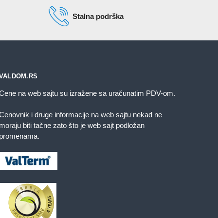
Stalna podrška
VALDOM.RS
Cene na web sajtu su izražene sa uračunatim PDV-om.
Cenovnik i druge informacije na web sajtu nekad ne
moraju biti tačne zato što je web sajt podložan
promenama.