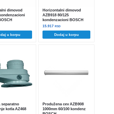
alni dimovod
Horizontalni dimovod
kondenzacioni
AZB918 80/125
 BOSCH
kondenzacioni BOSCH
15.917
RSD
daj u korpu
Dodaj u korpu
a separatno
Produžena cev AZB908
nje kotla AZ468
1000mm 60/100 kondenz
BOSCH