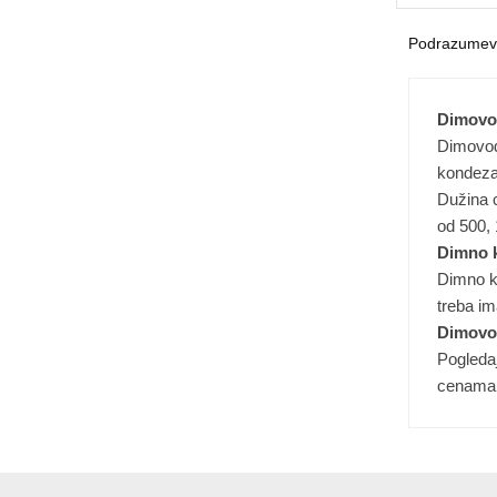
Dimovod
Dimovodi
kondezac
Dužina 
od 500,
Dimno 
Dimno ko
treba im
Dimovod
Pogledaj
cenama