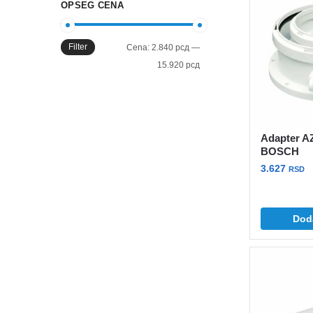
OPSEG CENA
Filter
Minimalna
Maksimalna
Cena:
2.840 рсд
—
cena
cena
15.920 рсд
Adapter A
BOSCH
3.627
RSD
Dod