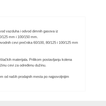
dovod vazduha i odvod dimnih gasova iz
 80/125 mm i 100/150 mm.
vodnih cevi prečnika 60/100, 80/125 i 100/125 mm
eštačkih materijala. Prilikom postavljanju kolena
žinu cevi za određenu dužinu.
om od naših prodajnih mesta po najpovoljnijim