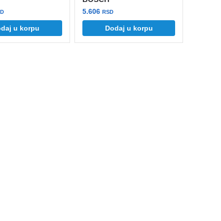
5.606
SD
RSD
daj u korpu
Dodaj u korpu