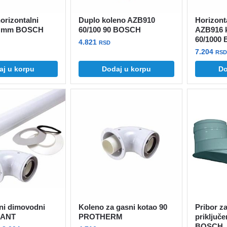
orizontalni
Duplo koleno AZB910
Horizont
0 mm BOSCH
60/100 90 BOSCH
AZB916 
60/1000
4.821
RSD
7.204
RSD
aj u korpu
Dodaj u korpu
Do
ni dimovodni
Koleno za gasni kotao 90
Pribor z
LANT
PROTHERM
priključe
BOSCH