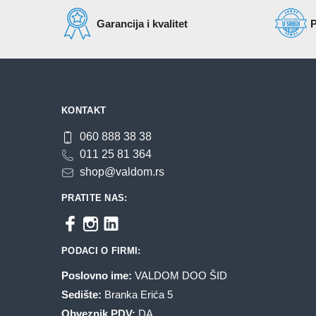
Garancija i kvalitet
P
KONTAKT
060 888 38 38
011 25 81 364
shop@valdom.rs
PRATITE NAS:
PODACI O FIRMI:
Poslovno ime:
VALDOM DOO ŠID
Sedište:
Branka Erića 5
Obveznik PDV:
DA