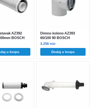
biti
izabrane
na
stranici
a.
proizvoda.
stavak AZ392
Dimno koleno AZ393
1500mm BOSCH
60/100 90 BOSCH
3.256
RSD
daj u korpu
Dodaj u korpu