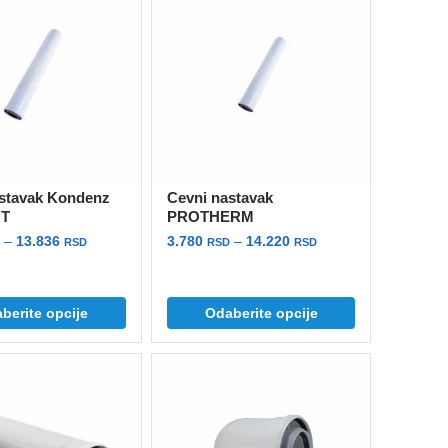
stavak Kondenz
Cevni nastavak
NT
PROTHERM
Raspon
Raspon
–
13.836
3.780
–
14.220
RSD
RSD
RSD
cena:
cena:
Ovaj
od
od
proizvod
4.536 rsd
3.780 rsd
berite opcije
Odaberite opcije
ima
do
do
13.836 rsd
više
14.220 rsd
varijanti.
Opcije
mogu