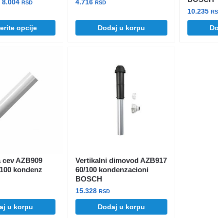
Raspon
–
8.004
4.716
RSD
RSD
10.235
cena:
R
od
rite opcije
Dodaj u korpu
Do
7.872 rsd
do
8.004 rsd
 cev AZB909
Vertikalni dimovod AZB917
100 kondenz
60/100 kondenzacioni
BOSCH
15.328
RSD
aj u korpu
Dodaj u korpu