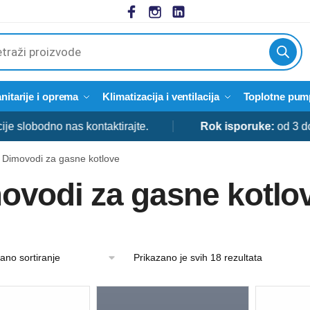
cts
h
nitarije i oprema
Klimatizacija i ventilacija
Toplotne pum
odno nas kontaktirajte.
Rok isporuke:
od 3 do 5 dan
Dimovodi za gasne kotlove
ovodi za gasne kotlo
Prikazano je svih 18 rezultata