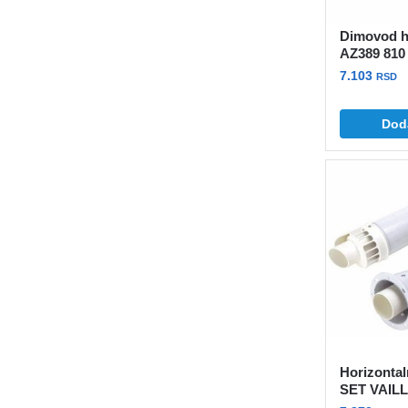
Dimovod h
AZ389 81
7.103
RSD
Dod
Horizontal
SET VAIL