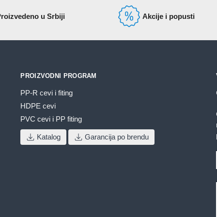
roizvedeno u Srbiji
Akcije i popusti
PROIZVODNI PROGRAM
PP-R cevi i fiting
HDPE cevi
PVC cevi i PP fiting
Katalog
Garancija po brendu