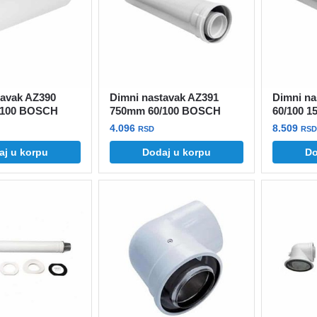
biti
izabrane
na
stranici
proizvod
tavak AZ390
Dimni nastavak AZ391
Dimni na
/100 BOSCH
750mm 60/100 BOSCH
60/100 
4.096
8.509
RSD
RSD
aj u korpu
Dodaj u korpu
Do