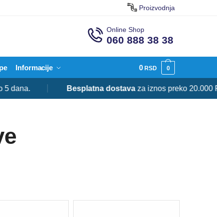
Proizvodnja
Online Shop
060 888 38 38
pe
Informacije
0
RSD
0
a.
Besplatna dostava
za iznos preko 20.000 RSD.
ve