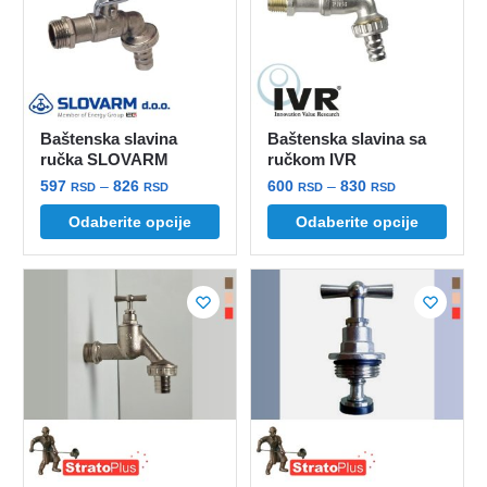
Baštenska slavina
Baštenska slavina sa
ručka SLOVARM
ručkom IVR
Raspon
Raspon
597
–
826
600
–
830
RSD
RSD
RSD
RSD
cena:
cena:
Ovaj
Ovaj
Odaberite opcije
Odaberite opcije
od
od
proizvod
proizvod
597 rsd
600 rsd
ima
ima
do
do
više
više
826 rsd
830 rsd
varijanti.
varijanti.
Opcije
Opcije
mogu
mogu
biti
biti
izabrane
izabrane
na
na
stranici
stranici