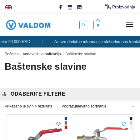
Skip
Skip
Proizvodnja
to
to
navigation
content
0
o 20.000 RSD.
Za sve dodatne informacije slobodno nas kontaktira
Početna
/
Vodovod i kanalizacija
/
Baštenske slavine
Baštenske slavine
ODABERITE FILTERE
Prikazano je svih 4 rezultata