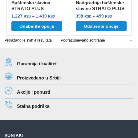
Baštenska slavina
Nadgradnja baštenske
proizvoda.
proizvoda.
STRATO PLUS
slavine STRATO PLUS
Raspon
Raspon
1.227
–
1.430
398
–
499
RSD
RSD
RSD
RSD
cena:
cena:
Ovaj
Ovaj
Odaberite opcije
Odaberite opcije
od
od
proizvod
proizvod
1.227 rsd
398 rsd
Prikazano je svih 4 rezultata
ima
ima
do
do
više
više
1.430 rsd
499 rsd
varijanti.
varijanti.
Opcije
Opcije
Garancija i kvalitet
mogu
mogu
Proizvedeno u Srbiji
biti
biti
izabrane
izabrane
Akcije i popusti
na
na
stranici
stranici
Stalna podrška
proizvoda.
proizvoda.
KONTAKT