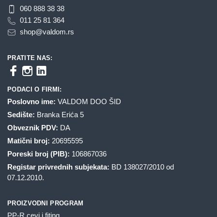
060 888 38 38
011 25 81 364
shop@valdom.rs
PRATITE NAS:
PODACI O FIRMI:
Poslovno ime:
VALDOM DOO ŠID
Sedište:
Branka Erića 5
Obveznik PDV:
DA
Matični broj:
20695595
Poreski broj (PIB):
106867036
Registar privrednih subjekata:
BD 138027/2010 od
07.12.2010.
PROIZVODNI PROGRAM
PP-R cevi i fiting