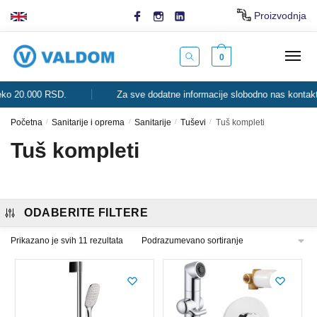
Skip
Skip
Proizvodnja
to
to
navigation
content
0
 20.000 RSD.
Za sve dodatne informacije slobodno nas kontaktirajt
Početna
/
Sanitarije i oprema
/
Sanitarije
/
Tuševi
/
Tuš kompleti
Tuš kompleti
ODABERITE FILTERE
Prikazano je svih 11 rezultata