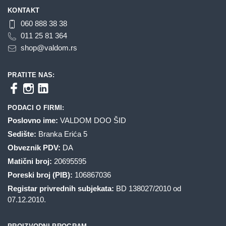
KONTAKT
060 888 38 38
011 25 81 364
shop@valdom.rs
PRATITE NAS:
PODACI O FIRMI:
Poslovno ime:
VALDOM DOO ŠID
Sedište:
Branka Erića 5
Obveznik PDV:
DA
Matični broj:
20695595
Poreski broj (PIB):
106867036
Registar privrednih subjekata:
BD 138027/2010 od
07.12.2010.