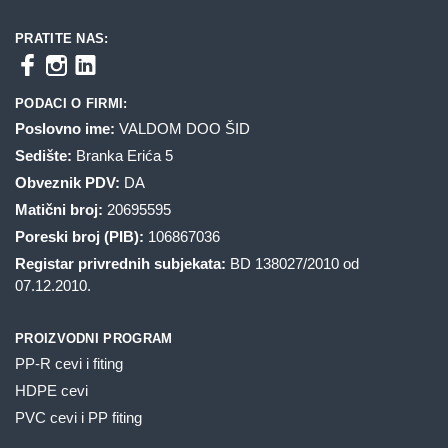
PRATITE NAS:
PODACI O FIRMI:
Poslovno ime:
VALDOM DOO ŠID
Sedište:
Branka Erića 5
Obveznik PDV:
DA
Matični broj:
20695595
Poreski broj (PIB):
106867036
Registar privrednih subjekata:
BD 138027/2010 od
07.12.2010.
PROIZVODNI PROGRAM
PP-R cevi i fiting
HDPE cevi
PVC cevi i PP fiting