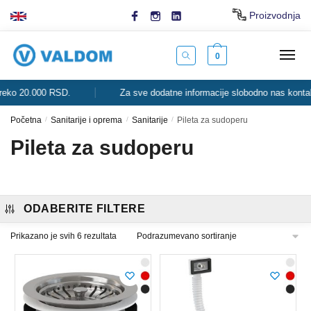
Skip
Skip
Proizvodnja
to
to
navigation
content
0
o 20.000 RSD.
Za sve dodatne informacije slobodno nas kontaktira
Početna
/
Sanitarije i oprema
/
Sanitarije
/
Pileta za sudoperu
Pileta za sudoperu
ODABERITE FILTERE
Prikazano je svih 6 rezultata