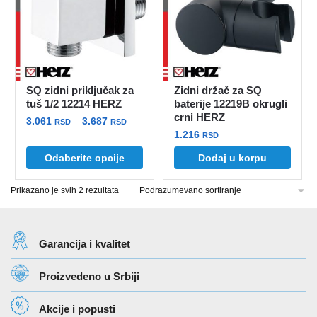
SQ zidni priključak za
Zidni držač za SQ
tuš 1/2 12214 HERZ
baterije 12219B okrugli
crni HERZ
Raspon
3.061
–
3.687
RSD
RSD
1.216
cena:
RSD
Ovaj
od
Odaberite opcije
Dodaj u korpu
proizvod
3.061 rsd
ima
do
Prikazano je svih 2 rezultata
više
3.687 rsd
varijanti.
Opcije
Garancija i kvalitet
mogu
biti
Proizvedeno u Srbiji
izabrane
na
Akcije i popusti
stranici