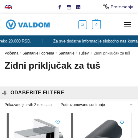
Skip
Skip
Proizvodnja
to
to
navigation
content
0
ko 20.000 RSD.
Za sve dodatne informacije slobodno nas kontaktir
Početna
/
Sanitarije i oprema
/
Sanitarije
/
Tuševi
/
Zidni priključak za tuš
Zidni priključak za tuš
ODABERITE FILTERE
Prikazano je svih 2 rezultata