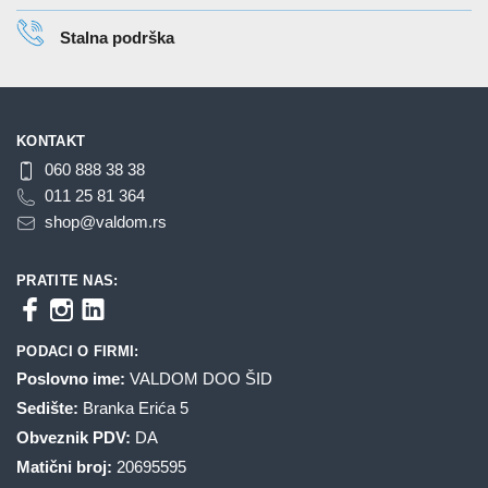
proizvoda.
Stalna podrška
KONTAKT
060 888 38 38
011 25 81 364
shop@valdom.rs
PRATITE NAS:
PODACI O FIRMI:
Poslovno ime:
VALDOM DOO ŠID
Sedište:
Branka Erića 5
Obveznik PDV:
DA
Matični broj:
20695595