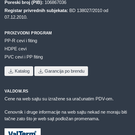
Poreski broj (PIB):
106867036
Registar privrednih subjekata:
BD 138027/2010 od
07.12.2010.
PROIZVODNI PROGRAM
PP-R cevi i fiting
HDPE cevi
PVC cevi i PP fiting
Katalog
Garancija po brendu
VALDOM.RS
Cene na web sajtu su izražene sa uračunatim PDV-om.
Cenovnik i druge informacije na web sajtu nekad ne moraju biti
tačne zato što je web sajt podložan promenama.