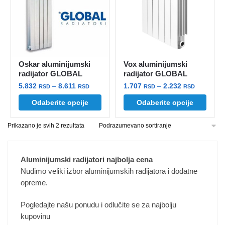
Oskar aluminijumski
Vox aluminijumski
radijator GLOBAL
radijator GLOBAL
Raspon
Raspon
5.832
–
8.611
1.707
–
2.232
RSD
RSD
RSD
RSD
cena:
cena:
Ovaj
Ovaj
Odaberite opcije
Odaberite opcije
od
od
proizvod
proizvod
5.832 rsd
1.707 rsd
Prikazano je svih 2 rezultata
ima
ima
do
do
više
više
8.611 rsd
2.232 rsd
varijanti.
varijanti.
Aluminijumski radijatori najbolja cena
Opcije
Opcije
Nudimo veliki izbor aluminijumskih radijatora i dodatne
mogu
mogu
opreme.
biti
biti
izabrane
izabrane
Pogledajte našu ponudu i odlučite se za najbolju
na
na
kupovinu
stranici
stranici