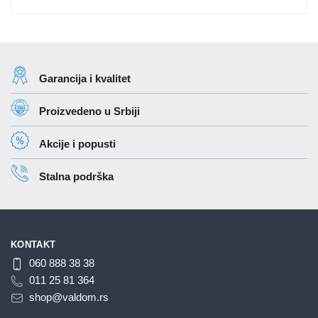
proizvoda.
proizvoda.
Garancija i kvalitet
Proizvedeno u Srbiji
Akcije i popusti
Stalna podrška
KONTAKT
060 888 38 38
011 25 81 364
shop@valdom.rs