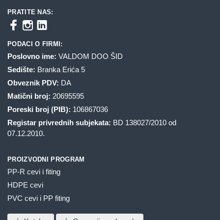
PRATITE NAS:
PODACI O FIRMI:
Poslovno ime:
VALDOM DOO ŠID
Sedište:
Branka Erića 5
Obveznik PDV:
DA
Matični broj:
20695595
Poreski broj (PIB):
106867036
Registar privrednih subjekata:
BD 138027/2010 od
07.12.2010.
PROIZVODNI PROGRAM
PP-R cevi i fiting
HDPE cevi
PVC cevi i PP fiting