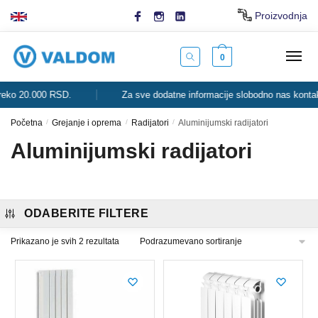
Skip
Skip
Proizvodnja
to
to
navigation
content
0
ko 20.000 RSD.
Za sve dodatne informacije slobodno nas kontaktir
Početna
/
Grejanje i oprema
/
Radijatori
/
Aluminijumski radijatori
Aluminijumski radijatori
ODABERITE FILTERE
Prikazano je svih 2 rezultata