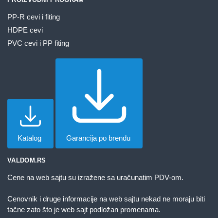
PP-R cevi i fiting
HDPE cevi
PVC cevi i PP fiting
Katalog
Garancija po brendu
VALDOM.RS
Cene na web sajtu su izražene sa uračunatim PDV-om.
Cenovnik i druge informacije na web sajtu nekad ne moraju biti
tačne zato što je web sajt podložan promenama.