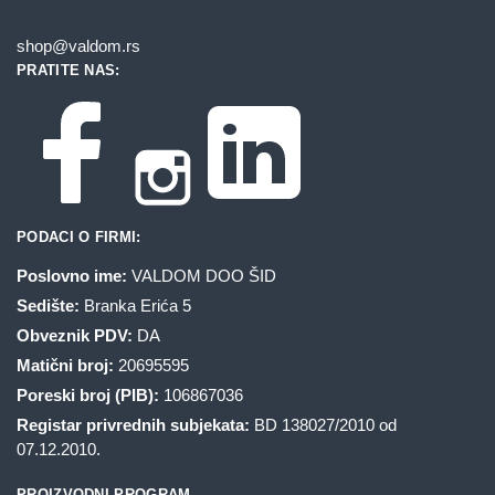
shop@valdom.rs
PRATITE NAS:
PODACI O FIRMI:
Poslovno ime:
VALDOM DOO ŠID
Sedište:
Branka Erića 5
Obveznik PDV:
DA
Matični broj:
20695595
Poreski broj (PIB):
106867036
Registar privrednih subjekata:
BD 138027/2010 od
07.12.2010.
PROIZVODNI PROGRAM