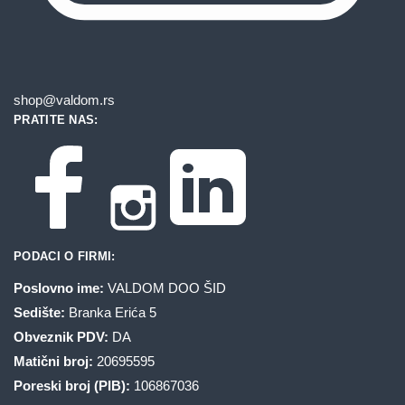
shop@valdom.rs
PRATITE NAS:
PODACI O FIRMI:
Poslovno ime:
VALDOM DOO ŠID
Sedište:
Branka Erića 5
Obveznik PDV:
DA
Matični broj:
20695595
Poreski broj (PIB):
106867036