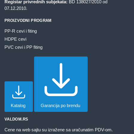
Registar privrednih subjekata:
BD 138027/2010 od
07.12.2010.
PROIZVODNI PROGRAM
PP-R cevi i fiting
HDPE cevi
PVC cevi i PP fiting
Katalog
Garancija po brendu
VALDOM.RS
Cene na web sajtu su izražene sa uračunatim PDV-om.