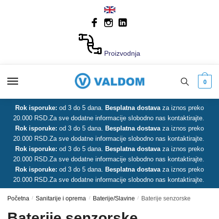
Skip
Skip
to
to
navigation
content
Proizvodnja
0
Rok isporuke:
od 3 do 5 dana.
Besplatna dostava
za iznos preko
20.000 RSD.
Za sve dodatne informacije slobodno nas kontaktirajte.
Rok isporuke:
od 3 do 5 dana.
Besplatna dostava
za iznos preko
20.000 RSD.
Za sve dodatne informacije slobodno nas kontaktirajte.
Rok isporuke:
od 3 do 5 dana.
Besplatna dostava
za iznos preko
20.000 RSD.
Za sve dodatne informacije slobodno nas kontaktirajte.
Rok isporuke:
od 3 do 5 dana.
Besplatna dostava
za iznos preko
20.000 RSD.
Za sve dodatne informacije slobodno nas kontaktirajte.
Početna
/
Sanitarije i oprema
/
Baterije/Slavine
/
Baterije senzorske
Baterije senzorske