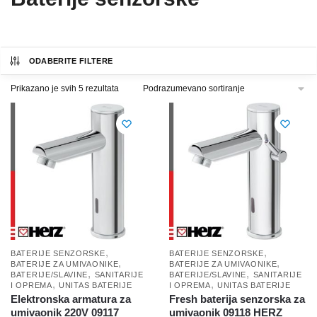
ODABERITE FILTERE
Prikazano je svih 5 rezultata
,
,
BATERIJE SENZORSKE
BATERIJE SENZORSKE
,
,
BATERIJE ZA UMIVAONIKE
BATERIJE ZA UMIVAONIKE
,
,
BATERIJE/SLAVINE
SANITARIJE
BATERIJE/SLAVINE
SANITARIJE
,
,
I OPREMA
UNITAS BATERIJE
I OPREMA
UNITAS BATERIJE
Elektronska armatura za
Fresh baterija senzorska za
umivaonik 220V 09117
umivaonik 09118 HERZ