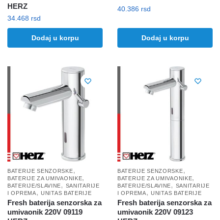
HERZ
40.386
rsd
34.468
rsd
Dodaj u korpu
Dodaj u korpu
,
,
BATERIJE SENZORSKE
BATERIJE SENZORSKE
,
,
BATERIJE ZA UMIVAONIKE
BATERIJE ZA UMIVAONIKE
,
,
BATERIJE/SLAVINE
SANITARIJE
BATERIJE/SLAVINE
SANITARIJE
,
,
I OPREMA
UNITAS BATERIJE
I OPREMA
UNITAS BATERIJE
Fresh baterija senzorska za
Fresh baterija senzorska za
umivaonik 220V 09119
umivaonik 220V 09123