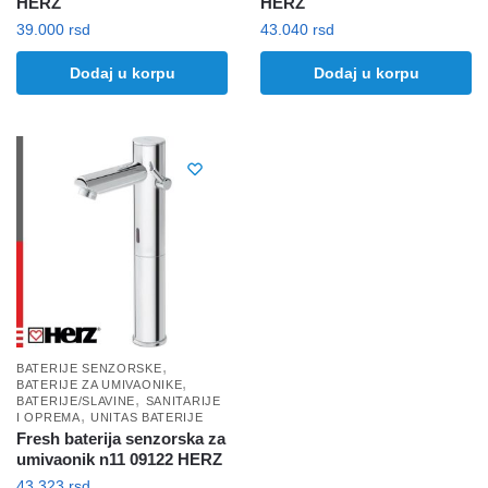
HERZ
HERZ
39.000
rsd
43.040
rsd
Dodaj u korpu
Dodaj u korpu
,
BATERIJE SENZORSKE
,
BATERIJE ZA UMIVAONIKE
,
BATERIJE/SLAVINE
SANITARIJE
,
I OPREMA
UNITAS BATERIJE
Fresh baterija senzorska za
umivaonik n11 09122 HERZ
43.323
rsd