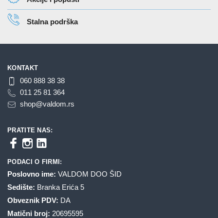
Stalna podrška
KONTAKT
060 888 38 38
011 25 81 364
shop@valdom.rs
PRATITE NAS:
PODACI O FIRMI:
Poslovno ime:
VALDOM DOO ŠID
Sedište:
Branka Erića 5
Obveznik PDV:
DA
Matični broj:
20695595