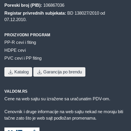
Poreski broj (PIB):
106867036
Registar privrednih subjekata:
BD 138027/2010 od
07.12.2010.
PROIZVODNI PROGRAM
PP-R cevi i fiting
HDPE cevi
PVC cevi i PP fiting
Katalog
Garancija po brendu
VALDOM.RS
Cene na web sajtu su izražene sa uračunatim PDV-om.
Cenovnik i druge informacije na web sajtu nekad ne moraju biti
tačne zato što je web sajt podložan promenama.