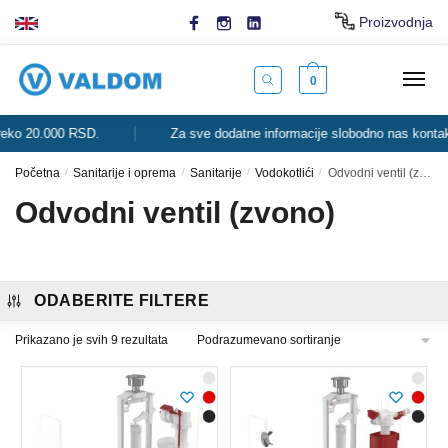
Skip
Skip
Proizvodnja
to
to
navigation
content
0
o 20.000 RSD.
Za sve dodatne informacije slobodno nas kontaktira
Početna
/
Sanitarije i oprema
/
Sanitarije
/
Vodokotlići
/
Odvodni ventil (zvono)
Odvodni ventil (zvono)
ODABERITE FILTERE
Prikazano je svih 9 rezultata