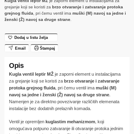
Kugla ventil leptir MŽ
je zaporni element u instalacijama za
grejanje koji se koristi za
brzo otvaranje i zatvaranje protoka
grejnog fluida
, pri čemu ventil ima
muški (M) navoj sa jedne i
ženski (Ž) navoj sa druge strane
.
Dodaj u listu želja
Email
Štampaj
Kugla ventil leptir MŽ
je zaporni element u instalacijama
za grejanje koji se koristi za
brzo otvaranje i zatvaranje
protoka grejnog fluida
, pri čemu ventil ima
muški (M)
navoj sa jedne i ženski (Ž) navoj sa druge strane
.
Namenjen je za direktno povezivanje različitih elemenata
instalacije bez dodatnih prelaznih komada.
Ventil je opremljen
kuglastim mehanizmom
, koji
omogućava potpuno zatvaranje ili otvaranje protoka jednim