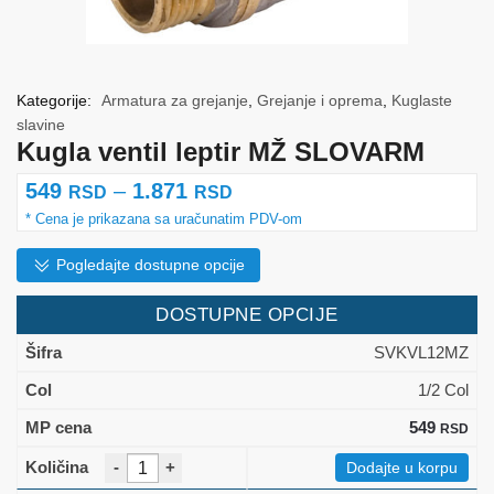
Kategorije:
Armatura za grejanje
,
Grejanje i oprema
,
Kuglaste
slavine
Kugla ventil leptir MŽ SLOVARM
Raspon
549
–
1.871
RSD
RSD
cena:
od
Pogledajte dostupne opcije
549 rsd
DOSTUPNE OPCIJE
do
SVKVL12MZ
1.871 rsd
1/2 Col
549
RSD
-
+
Dodajte u korpu