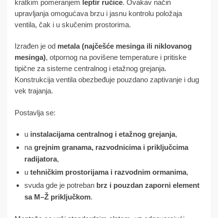
kratkim pomeranjem
leptir ručice
. Ovakav način
upravljanja omogućava brzu i jasnu kontrolu položaja
ventila, čak i u skučenim prostorima.
Izrađen je od
metala (najčešće mesinga ili niklovanog
mesinga)
, otpornog na povišene temperature i pritiske
tipične za sisteme centralnog i etažnog grejanja.
Konstrukcija ventila obezbeđuje pouzdano zaptivanje i dug
vek trajanja.
Postavlja se:
u
instalacijama centralnog i etažnog grejanja
,
na
grejnim granama, razvodnicima i priključcima
radijatora
,
u
tehničkim prostorijama i razvodnim ormanima
,
svuda gde je potreban
brz i pouzdan zaporni element
sa M–Ž priključkom
.