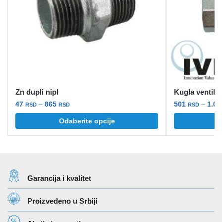
Zn dupli nipl
Kugla ventil l
Raspon
47
–
865
501
–
1.0
RSD
RSD
RSD
cena:
Ovaj
Ovaj
Odaberite opcije
O
od
proizvod
proizvod
47 rsd
ima
ima
do
više
više
865 rsd
varijanti.
varijanti.
Garancija i kvalitet
Opcije
Opcije
mogu
mogu
Proizvedeno u Srbiji
biti
biti
izabrane
izabrane