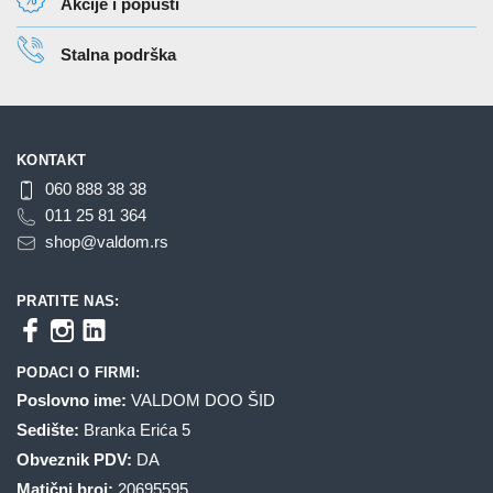
Akcije i popusti
na
na
stranici
stranici
Stalna podrška
proizvoda.
proizvoda.
KONTAKT
060 888 38 38
011 25 81 364
shop@valdom.rs
PRATITE NAS:
PODACI O FIRMI:
Poslovno ime:
VALDOM DOO ŠID
Sedište:
Branka Erića 5
Obveznik PDV:
DA
Matični broj:
20695595