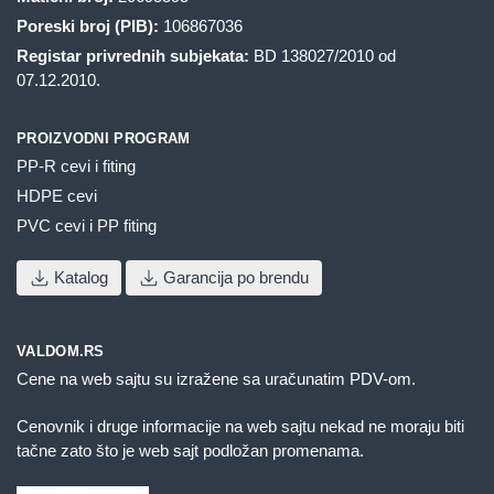
Poreski broj (PIB):
106867036
Registar privrednih subjekata:
BD 138027/2010 od
07.12.2010.
PROIZVODNI PROGRAM
PP-R cevi i fiting
HDPE cevi
PVC cevi i PP fiting
Katalog
Garancija po brendu
VALDOM.RS
Cene na web sajtu su izražene sa uračunatim PDV-om.
Cenovnik i druge informacije na web sajtu nekad ne moraju biti
tačne zato što je web sajt podložan promenama.