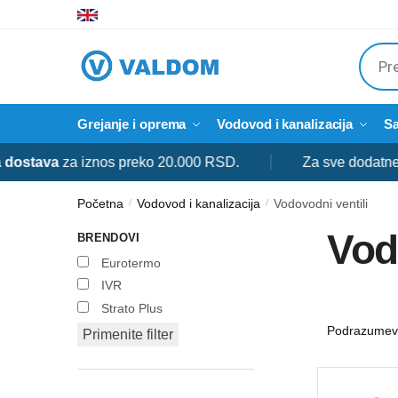
Skip
Skip
to
to
Produ
navigation
content
searc
Grejanje i oprema
Vodovod i kanalizacija
Sa
va
za iznos preko 20.000 RSD.
Za sve dodatne informa
Početna
Vodovod i kanalizacija
Vodovodni ventili
/
/
Vod
BRENDOVI
Eurotermo
IVR
Strato Plus
Primenite filter