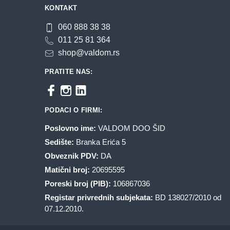
KONTAKT
proizvoda.
060 888 38 38
011 25 81 364
shop@valdom.rs
PRATITE NAS:
PODACI O FIRMI:
Poslovno ime:
VALDOM DOO ŠID
Sedište:
Branka Erića 5
Obveznik PDV:
DA
Matični broj:
20695595
Poreski broj (PIB):
106867036
Registar privrednih subjekata:
BD 138027/2010 od
07.12.2010.