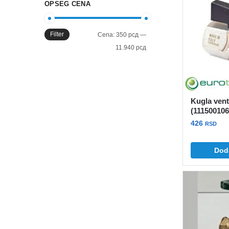
OPSEG CENA
Filter
Minimalna
Maksimalna
Cena:
350 рсд
—
cena
cena
11.940 рсд
Kugla venti
(1115001
426
RSD
Dod