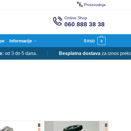
Proizvodnja
Online Shop
060 888 38 38
pe
Informacije
0
RSD
0
do 5 dana.
Besplatna dostava
za iznos preko 20.00