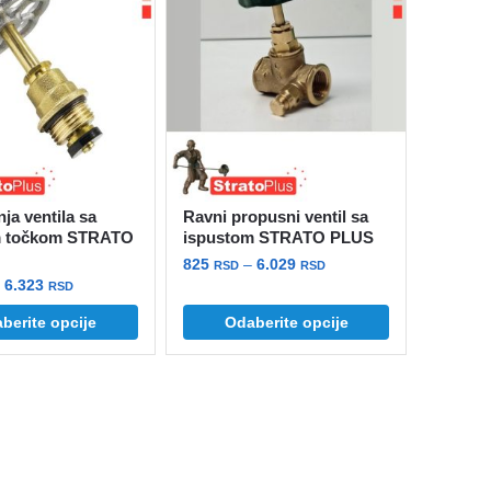
ja ventila sa
Ravni propusni ventil sa
m točkom STRATO
ispustom STRATO PLUS
Raspon
825
–
6.029
RSD
RSD
Raspon
6.323
cena:
RSD
Ovaj
cena:
od
berite opcije
Odaberite opcije
proizvod
od
825 rsd
350 rsd
ima
do
do
više
6.029 rsd
6.323 rsd
varijanti.
Opcije
mogu