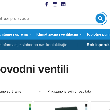
cts
h
nitarije i oprema
Klimatizacija i ventilacija
Toplotne pum
cije slobodno nas kontaktirajte.
Rok isporuke:
od 3 
ovodni ventili
Prikazano je svih 5 rezultata