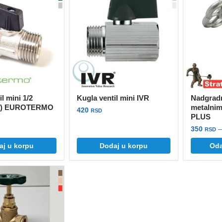
l mini 1/2
Kugla ventil mini IVR
Nadgradn
06) EUROTERMO
metalni
420
RSD
PLUS
350
–
RSD
aj u korpu
Dodaj u korpu
Oda
Ovaj
proizvod
ima
više
varijanti.
Opcije
mogu