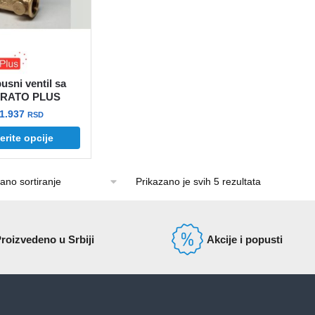
biti
izabrane
na
stranici
usni ventil sa
proizvod
TRATO PLUS
Raspon
11.937
RSD
cena:
rite opcije
od
663 rsd
do
Prikazano je svih 5 rezultata
11.937 rsd
roizvedeno u Srbiji
Akcije i popusti