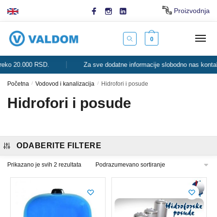
Skip
Skip
Proizvodnja
to
to
navigation
content
0
ko 20.000 RSD.
Za sve dodatne informacije slobodno nas kontaktir
Početna
/
Vodovod i kanalizacija
/
Hidrofori i posude
Hidrofori i posude
ODABERITE FILTERE
Prikazano je svih 2 rezultata