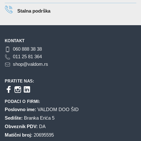
proizvoda.
stranici
Stalna podrška
proizvoda.
KONTAKT
060 888 38 38
011 25 81 364
shop@valdom.rs
PRATITE NAS:
PODACI O FIRMI:
Poslovno ime:
VALDOM DOO ŠID
Sedište:
Branka Erića 5
Obveznik PDV:
DA
Matični broj:
20695595