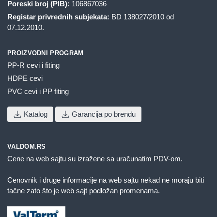
Poreski broj (PIB):
106867036
Registar privrednih subjekata:
BD 138027/2010 od
07.12.2010.
PROIZVODNI PROGRAM
PP-R cevi i fiting
HDPE cevi
PVC cevi i PP fiting
Katalog
Garancija po brendu
VALDOM.RS
Cene na web sajtu su izražene sa uračunatim PDV-om.
Cenovnik i druge informacije na web sajtu nekad ne moraju biti
tačne zato što je web sajt podložan promenama.