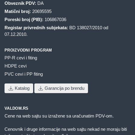
Obveznik PDV:
DA
Matični broj:
20695595
Poreski broj (PIB):
106867036
Registar privrednih subjekata:
BD 138027/2010 od
07.12.2010.
PROIZVODNI PROGRAM
PP-R cevi i fiting
HDPE cevi
PVC cevi i PP fiting
Katalog
Garancija po brendu
VALDOM.RS
Cene na web sajtu su izražene sa uračunatim PDV-om.
Cenovnik i druge informacije na web sajtu nekad ne moraju biti