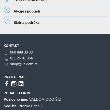
Akcije i popusti
Stalna podrška
KONTAKT
060 888 38 38
011 25 81 364
shop@valdom.rs
PRATITE NAS:
PODACI O FIRMI:
Poslovno ime:
VALDOM DOO ŠID
Sedište:
Branka Erića 5