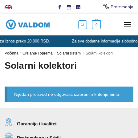
Skip
Skip
Proizvodnja
to
to
navigation
content
0
s preko 20.000 RSD.
Za sve dodatne informacije slobodno nas kont
Početna
/
Grejanje i oprema
/
Solarni sistemi
/
Solarni kolektori
Solarni kolektori
Nijedan proizvod ne odgovara izabranim kriterijumima.
Garancija i kvalitet
Proizvedeno u Srbiji