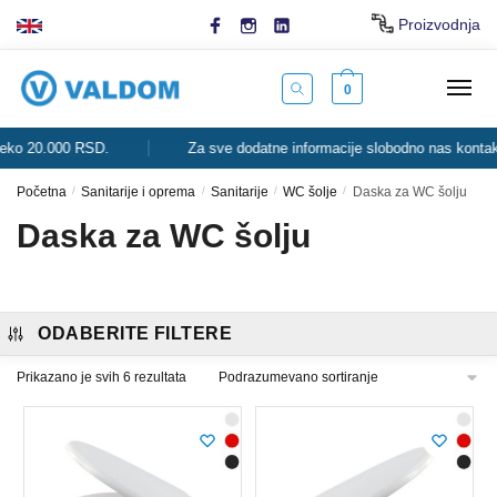
Skip
Skip
Proizvodnja
to
to
navigation
content
0
o 20.000 RSD.
Za sve dodatne informacije slobodno nas kontaktira
Početna
/
Sanitarije i oprema
/
Sanitarije
/
WC šolje
/
Daska za WC šolju
Daska za WC šolju
ODABERITE FILTERE
Prikazano je svih 6 rezultata