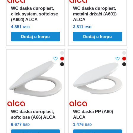
WC daska duroplast,
WC daska duroplast,
click system, softclose
metalni držači (A601)
(A604) ALCA
ALCA
4.851
3.811
RSD
RSD
Dodaj u korpu
Dodaj u korpu
WC daska duroplast,
WC daska PP (A60)
softclose (A66) ALCA
ALCA
6.677
1.476
RSD
RSD