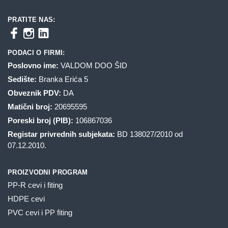
PRATITE NAS:
PODACI O FIRMI:
Poslovno ime:
VALDOM DOO ŠID
Sedište:
Branka Erića 5
Obveznik PDV:
DA
Matični broj:
20695595
Poreski broj (PIB):
106867036
Registar privrednih subjekata:
BD 138027/2010 od
07.12.2010.
PROIZVODNI PROGRAM
PP-R cevi i fiting
HDPE cevi
PVC cevi i PP fiting