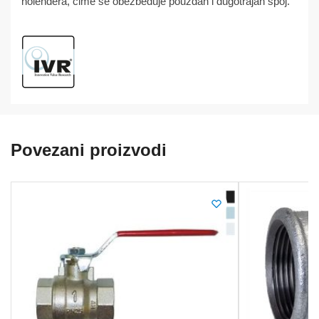
holendera, čime se obezbeđuje pouzdan i dugotrajan spoj.
Povezani proizvodi