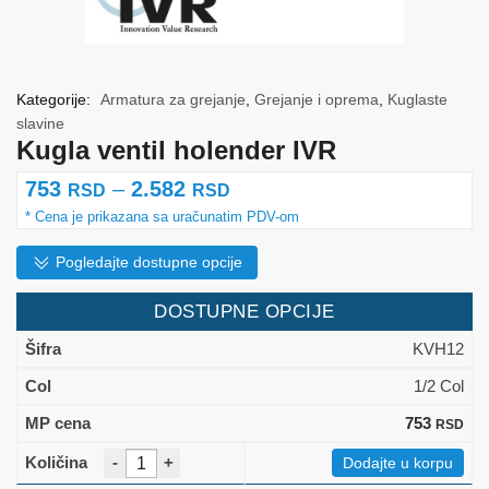
Kategorije:
Armatura za grejanje
,
Grejanje i oprema
,
Kuglaste
slavine
Kugla ventil holender IVR
Raspon
753
–
2.582
RSD
RSD
cena:
od
Pogledajte dostupne opcije
753 rsd
DOSTUPNE OPCIJE
do
KVH12
2.582 rsd
1/2 Col
753
RSD
-
+
Dodajte u korpu