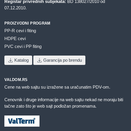
Registar privrednih subjekata:
BD 138027/2010 od
07.12.2010.
PROIZVODNI PROGRAM
PP-R cevi i fiting
HDPE cevi
PVC cevi i PP fiting
Katalog
Garancija po brendu
VALDOM.RS
Cene na web sajtu su izražene sa uračunatim PDV-om.
Cenovnik i druge informacije na web sajtu nekad ne moraju biti
tačne zato što je web sajt podložan promenama.