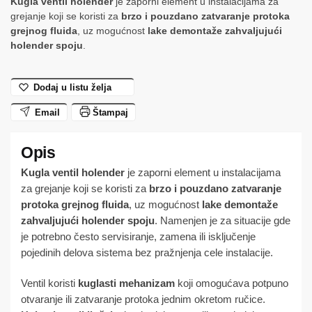
Kugla ventil holender
je zaporni element u instalacijama za
grejanje koji se koristi za
brzo i pouzdano zatvaranje protoka
grejnog fluida
, uz mogućnost
lake demontaže zahvaljujući
holender spoju
.
Dodaj u listu želja
Email
Štampaj
Kugla ventil holender
je zaporni element u instalacijama
za grejanje koji se koristi za
brzo i pouzdano zatvaranje
protoka grejnog fluida
, uz mogućnost
lake demontaže
zahvaljujući holender spoju
. Namenjen je za situacije gde
je potrebno često servisiranje, zamena ili isključenje
pojedinih delova sistema bez pražnjenja cele instalacije.
Ventil koristi
kuglasti mehanizam
koji omogućava potpuno
otvaranje ili zatvaranje protoka jednim okretom ručice.