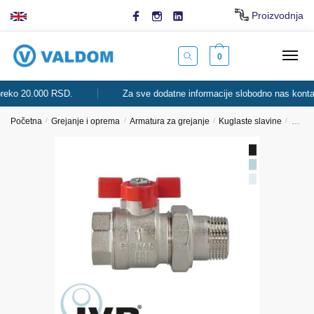
Skip
Skip
Proizvodnja
to
to
navigation
content
0
o 20.000 RSD.
Za sve dodatne informacije slobodno nas kontaktira
Početna
/
Grejanje i oprema
/
Armatura za grejanje
/
Kuglaste slavine
/
Kugla