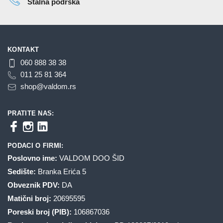
Stalna podrška
proizvoda.
proizvoda.
KONTAKT
060 888 38 38
011 25 81 364
shop@valdom.rs
PRATITE NAS:
PODACI O FIRMI:
Poslovno ime:
VALDOM DOO ŠID
Sedište:
Branka Erića 5
Obveznik PDV:
DA
Matični broj:
20695595
Poreski broj (PIB):
106867036