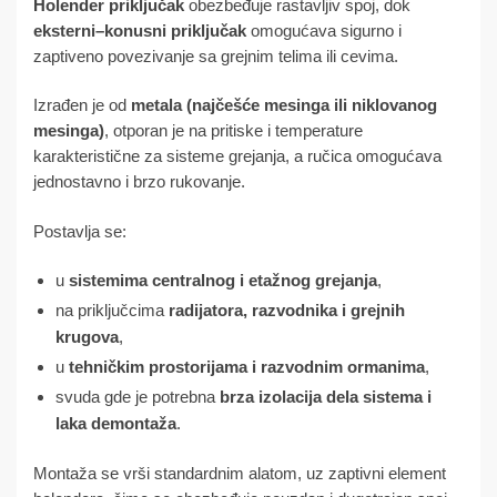
Holender priključak
obezbeđuje rastavljiv spoj, dok
eksterni–konusni priključak
omogućava sigurno i
zaptiveno povezivanje sa grejnim telima ili cevima.
Izrađen je od
metala (najčešće mesinga ili niklovanog
mesinga)
, otporan je na pritiske i temperature
karakteristične za sisteme grejanja, a ručica omogućava
jednostavno i brzo rukovanje.
Postavlja se:
u
sistemima centralnog i etažnog grejanja
,
na priključcima
radijatora, razvodnika i grejnih
krugova
,
u
tehničkim prostorijama i razvodnim ormanima
,
svuda gde je potrebna
brza izolacija dela sistema i
laka demontaža
.
Montaža se vrši standardnim alatom, uz zaptivni element