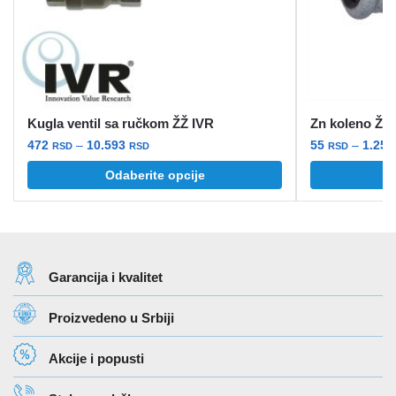
Kugla ventil sa ručkom ŽŽ IVR
Zn koleno ŽŽ
Raspon
472
–
10.593
55
–
1.25
RSD
RSD
RSD
cena:
Ovaj
Ovaj
Odaberite opcije
O
od
proizvod
proizvod
472 rsd
ima
ima
do
više
više
10.593 rsd
varijanti.
varijanti.
Garancija i kvalitet
Opcije
Opcije
mogu
mogu
Proizvedeno u Srbiji
biti
biti
izabrane
izabrane
Akcije i popusti
na
na
stranici
stranici