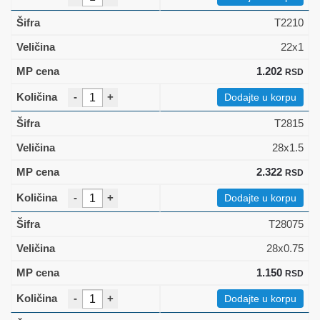
T2210
22x1
1.202
RSD
-
+
Dodajte u korpu
T2815
28x1.5
2.322
RSD
-
+
Dodajte u korpu
T28075
28x0.75
1.150
RSD
-
+
Dodajte u korpu