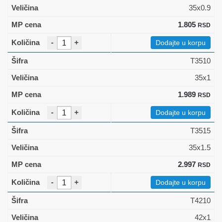
35x0.9
1.805
RSD
-
+
Dodajte u korpu
T3510
35x1
1.989
RSD
-
+
Dodajte u korpu
T3515
35x1.5
2.997
RSD
-
+
Dodajte u korpu
T4210
42x1