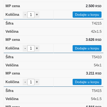
2.500
RSD
-
+
Dodajte u korpu
T4215
42x1.5
3.626
RSD
-
+
Dodajte u korpu
T5410
54x1
3.211
RSD
-
+
Dodajte u korpu
T5415
54x1.5
4.844