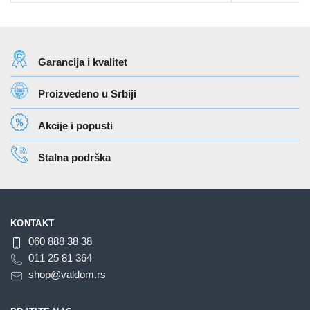
67 rsd
ima
ima
do
više
više
475 rsd
varijanti.
varijanti.
Garancija i kvalitet
Opcije
Opcije
mogu
mogu
Proizvedeno u Srbiji
biti
biti
izabrane
izabrane
Akcije i popusti
na
na
stranici
stranici
Stalna podrška
proizvoda.
proizvoda.
KONTAKT
060 888 38 38
011 25 81 364
shop@valdom.rs