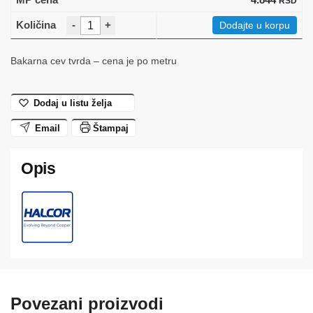
RSD
-
+
Dodajte u korpu
Bakarna cev tvrda – cena je po metru
Dodaj u listu želja
Email
Štampaj
Povezani proizvodi