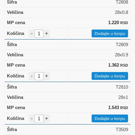
T2808
28x0.8
1.220
RSD
-
+
Dodajte u korpu
T2809
28x0.9
1.362
RSD
-
+
Dodajte u korpu
T2810
28x1
1.543
RSD
-
+
Dodajte u korpu
T3509