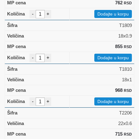
762
RSD
-
+
Dodajte u korpu
T1809
18x0.9
855
RSD
-
+
Dodajte u korpu
T1810
18x1
968
RSD
-
+
Dodajte u korpu
T2206
22x0.6
715
RSD