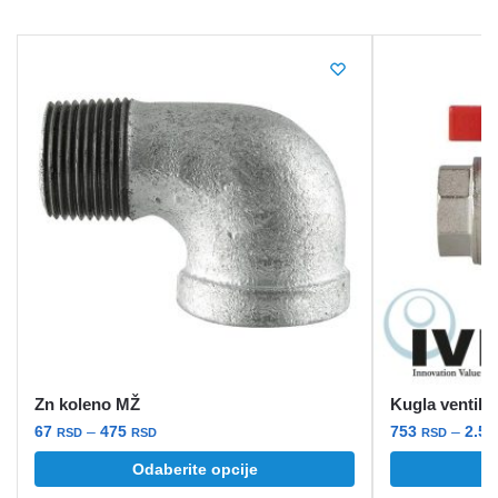
Zn koleno MŽ
Kugla ventil 
Raspon
67
–
475
753
–
2.5
RSD
RSD
RSD
cena:
Ovaj
Ovaj
Odaberite opcije
O
od
proizvod
proizvod