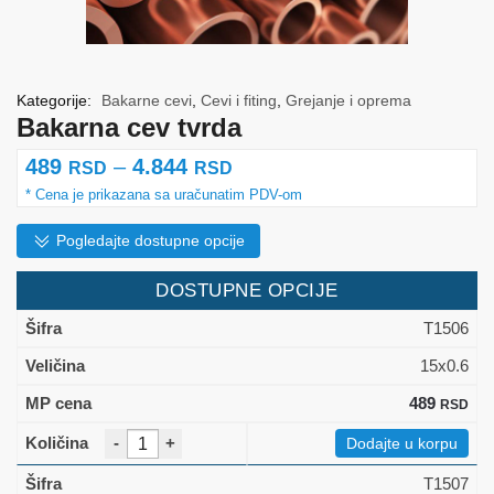
Kategorije:
Bakarne cevi
,
Cevi i fiting
,
Grejanje i oprema
Bakarna cev tvrda
Raspon
489
–
4.844
RSD
RSD
cena:
od
Pogledajte dostupne opcije
489 rsd
DOSTUPNE OPCIJE
do
T1506
4.844 rsd
15x0.6
489
RSD
-
+
Dodajte u korpu
T1507