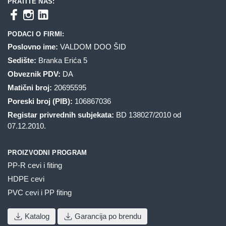
PRATITE NAS:
PODACI O FIRMI:
Poslovno ime:
VALDOM DOO ŠID
Sedište:
Branka Erića 5
Obveznik PDV:
DA
Matični broj:
20695595
Poreski broj (PIB):
106867036
Registar privrednih subjekata:
BD 138027/2010 od
07.12.2010.
PROIZVODNI PROGRAM
PP-R cevi i fiting
HDPE cevi
PVC cevi i PP fiting
Katalog
Garancija po brendu