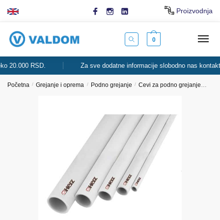
Skip
Skip
Proizvodnja
to
to
navigation
content
0
 20.000 RSD.
Za sve dodatne informacije slobodno nas kontaktirajt
Početna
/
Grejanje i oprema
/
Podno grejanje
/
Cevi za podno grejanje
Alpe