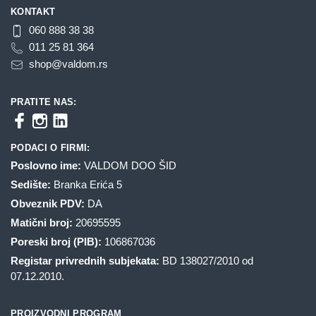
KONTAKT
060 888 38 38
011 25 81 364
shop@valdom.rs
PRATITE NAS:
PODACI O FIRMI:
Poslovno ime:
VALDOM DOO ŠID
Sedište:
Branka Erića 5
Obveznik PDV:
DA
Matični broj:
20695595
Poreski broj (PIB):
106867036
Registar privrednih subjekata:
BD 138027/2010 od
07.12.2010.
PROIZVODNI PROGRAM