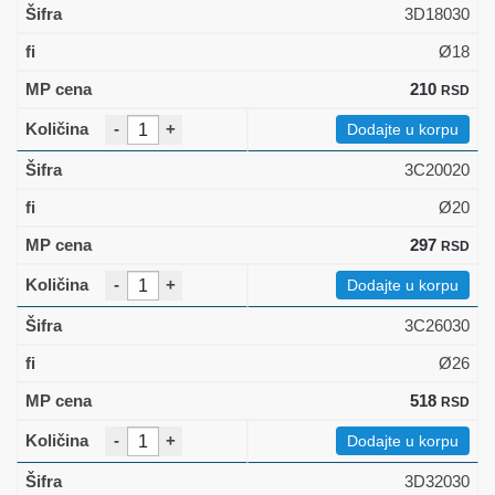
3D18030
Ø18
210
RSD
-
+
Dodajte u korpu
3C20020
Ø20
297
RSD
-
+
Dodajte u korpu
3C26030
Ø26
518
RSD
-
+
Dodajte u korpu
3D32030