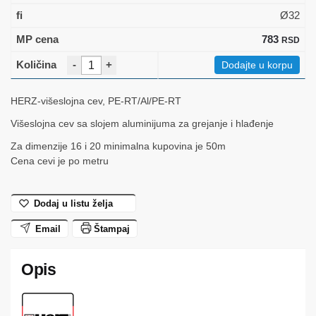
Ø32
783
RSD
-
+
Dodajte u korpu
HERZ-višeslojna cev, PE-RT/Al/PE-RT
Višeslojna cev sa slojem aluminijuma za grejanje i hlađenje
Za dimenzije 16 i 20 minimalna kupovina je 50m
Cena cevi je po metru
Dodaj u listu želja
Email
Štampaj