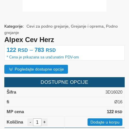
Kategorije:
Cevi za podno grejanje
,
Grejanje i oprema
,
Podno
grejanje
Alpex Cev Herz
Raspon
122
–
783
RSD
RSD
cena:
od
Pogledajte dostupne opcije
122 rsd
DOSTUPNE OPCIJE
do
3D16020
783 rsd
Ø16
122
RSD
-
+
Dodajte u korpu