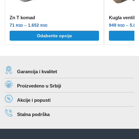
Zn T komad
Kugla ventil
Raspon
71
–
1.652
949
–
5.8
RSD
RSD
RSD
cena:
Ovaj
Ovaj
Odaberite opcije
O
od
proizvod
proizvod
71 rsd
ima
ima
do
više
više
1.652 rsd
varijanti.
varijanti.
Garancija i kvalitet
Opcije
Opcije
mogu
mogu
Proizvedeno u Srbiji
biti
biti
izabrane
izabrane
Akcije i popusti
na
na
stranici
stranici
Stalna podrška
proizvoda.
proizvoda.