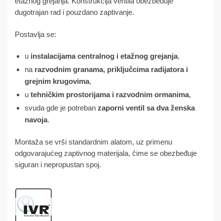
etažnog grejanja. Konstrukcija ventila obezbeđuje
dugotrajan rad i pouzdano zaptivanje.
Postavlja se:
u
instalacijama centralnog i etažnog grejanja
,
na
razvodnim granama, priključcima radijatora i
grejnim krugovima
,
u
tehničkim prostorijama i razvodnim ormanima
,
svuda gde je potreban
zaporni ventil sa dva ženska
navoja
.
Montaža se vrši standardnim alatom, uz primenu
odgovarajućeg zaptivnog materijala, čime se obezbeđuje
siguran i nepropustan spoj.