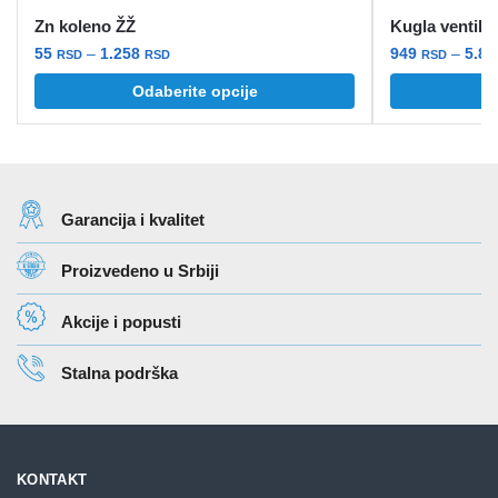
Zn koleno ŽŽ
Kugla ventil
Raspon
55
–
1.258
949
–
5.8
RSD
RSD
RSD
cena:
Ovaj
Ovaj
Odaberite opcije
O
od
proizvod
proizvod
55 rsd
ima
ima
do
više
više
1.258 rsd
varijanti.
varijanti.
Garancija i kvalitet
Opcije
Opcije
mogu
mogu
Proizvedeno u Srbiji
biti
biti
izabrane
izabrane
Akcije i popusti
na
na
stranici
stranici
Stalna podrška
proizvoda.
proizvoda.
KONTAKT