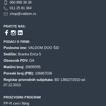
060 888 38 38
011 25 81 364
shop@valdom.rs
PRATITE NAS:
PODACI O FIRMI:
Poslovno ime:
VALDOM DOO ŠID
Sedište:
Branka Erića 5
Obveznik PDV:
DA
Matični broj:
20695595
Poreski broj (PIB):
106867036
Registar privrednih subjekata:
BD 138027/2010 od
07.12.2010.
PROIZVODNI PROGRAM
PP-R cevi i fiting