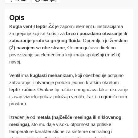
Kugla ventil leptir ŽŽ
je zaporni element u instalacijama
za grejanje koji se koristi za
brzo i pouzdano otvaranje ili
zatvaranje protoka grejnog fluida
. Opremljen je
ženskim
(Ž) navojem sa obe strane
, što omogućava direktno
povezivanje sa elementima koji imaju spoljašnji (muški)
navoj.
Ventil ima
kuglasti mehanizam
, koji obezbeđuje potpuno
zatvaranje ili otvaranje protoka jednim kratkim okretom
leptir ručice
. Ovakav tip ručice omogućava lako rukovanje
i jasan vizuelni prikaz položaja ventila, čak i u ograničenom
prostoru.
Izrađen je od
metala (najčešće mesinga ili niklovanog
mesinga)
, što mu daje visoku otpornost na pritiske i
temperature karakteristične za sisteme centralnog i