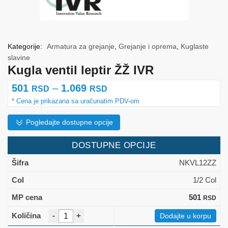
Kategorije:
Armatura za grejanje
,
Grejanje i oprema
,
Kuglaste
slavine
Kugla ventil leptir ŽŽ IVR
Raspon
501
–
1.069
RSD
RSD
cena:
od
Pogledajte dostupne opcije
501 rsd
DOSTUPNE OPCIJE
do
NKVL12ZZ
1.069 rsd
1/2 Col
501
RSD
-
+
Dodajte u korpu