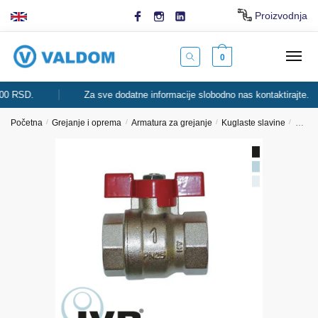
Skip
Skip
Proizvodnja
to
to
navigation
content
0
RSD.
Za sve dodatne informacije slobodno nas kontaktirajte.
Početna
/
Grejanje i oprema
/
Armatura za grejanje
/
Kuglaste slavine
/
Kugla 