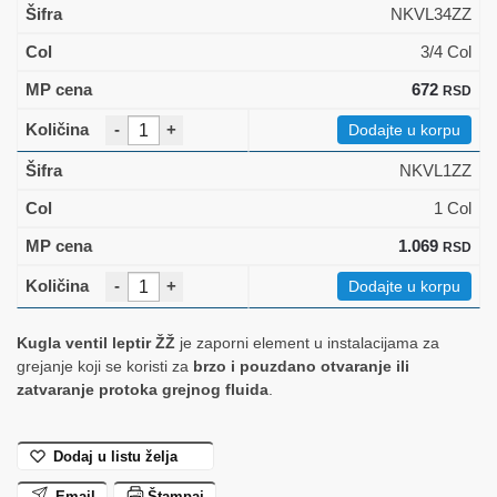
NKVL34ZZ
3/4 Col
672
RSD
-
+
Dodajte u korpu
NKVL1ZZ
1 Col
1.069
RSD
-
+
Dodajte u korpu
Kugla ventil leptir ŽŽ
je zaporni element u instalacijama za
grejanje koji se koristi za
brzo i pouzdano otvaranje ili
zatvaranje protoka grejnog fluida
.
Dodaj u listu želja
Email
Štampaj