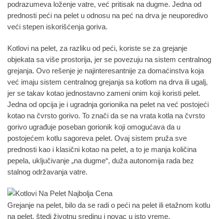
podrazumeva loženje vatre, već pritisak na dugme. Jedna od
prednosti peći na pelet u odnosu na peć na drva je neuporedivo
veći stepen iskorišćenja goriva.
Kotlovi na pelet, za razliku od peći, koriste se za grejanje
objekata sa više prostorija, jer se povezuju na sistem centralnog
grejanja. Ovo rešenje je najinteresantnije za domaćinstva koja
već imaju sistem centralnog grejanja sa kotlom na drva ili ugalj,
jer se takav kotao jednostavno zameni onim koji koristi pelet.
Jedna od opcija je i ugradnja gorionika na pelet na već postojeći
kotao na čvrsto gorivo. To znači da se na vrata kotla na čvrsto
gorivo ugrađuje poseban gorionik koji omogućava da u
postojećem kotlu sagoreva pelet. Ovaj sistem pruža sve
prednosti kao i klasični kotao na pelet, a to je manja količina
pepela, uključivanje „na dugme“, duža autonomija rada bez
stalnog održavanja vatre.
Grejanje na pelet, bilo da se radi o peći na pelet ili etažnom kotlu
na pelet, štedi životnu sredinu i novac u isto vreme.