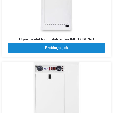
Ugradni električni blok kotao IMP 17 IMPRO
Pozovite za cenu
Pročitajte još