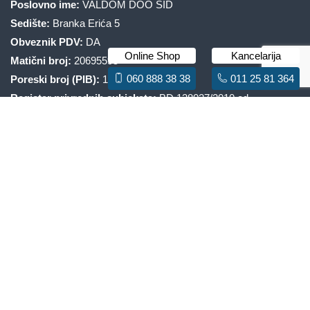
Poslovno ime:
VALDOM DOO ŠID
Sedište:
Branka Erića 5
Obveznik PDV:
DA
Online Shop
Kancelarija
Matični broj:
20695595
060 888 38 38
011 25 81 364
Poreski broj (PIB):
106867036
Registar privrednih subjekata:
BD 138027/2010 od
07.12.2010.
PROIZVODNI PROGRAM
PP-R cevi i fiting
HDPE cevi
PVC cevi i PP fiting
Katalog
Garancija po brendu
VALDOM.RS
Cene na web sajtu su izražene sa uračunatim PDV-om.