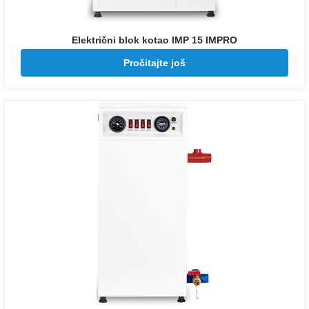
Električni blok kotao IMP 15 IMPRO
Pozovite za cenu
Pročitajte još