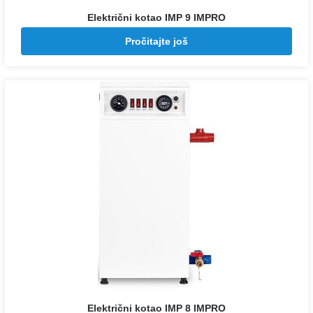
Električni kotao IMP 9 IMPRO
Pozovite za cenu
Pročitajte još
Električni kotao IMP 8 IMPRO