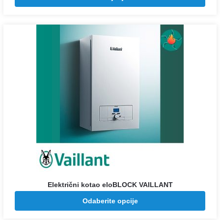
Električni kotao eloBLOCK VAILLANT
Raspon
112.776
–
143.784
Odaberite opcije
RSD
RSD
cena: