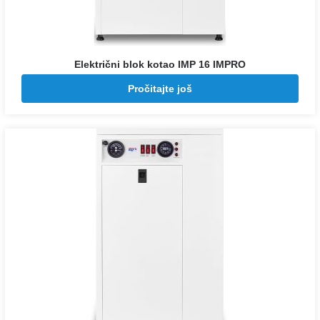
Električni blok kotao IMP 16 IMPRO
Pozovite za cenu
Pročitajte još