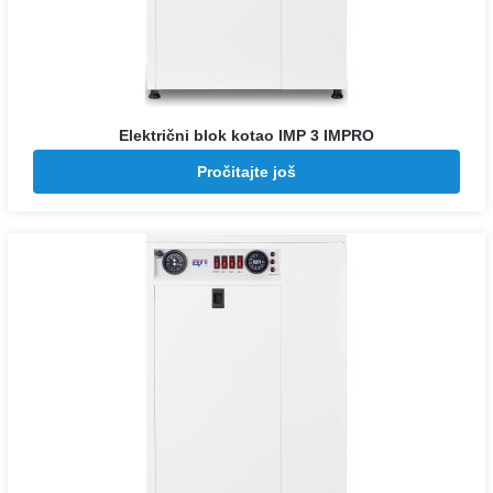
Električni blok kotao IMP 3 IMPRO
Pozovite za cenu
Pročitajte još