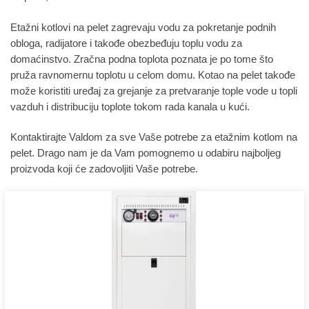
Etažni kotlovi na pelet zagrevaju vodu za pokretanje podnih
obloga, radijatore i takođe obezbeđuju toplu vodu za
domaćinstvo. Zračna podna toplota poznata je po tome što
pruža ravnomernu toplotu u celom domu. Kotao na pelet takođe
može koristiti uređaj za grejanje za pretvaranje tople vode u topli
vazduh i distribuciju toplote tokom rada kanala u kući.
Kontaktirajte Valdom za sve Vaše potrebe za etažnim kotlom na
pelet. Drago nam je da Vam pomognemo u odabiru najboljeg
proizvoda koji će zadovoljiti Vaše potrebe.