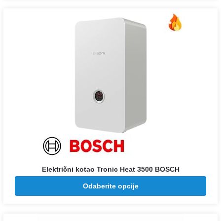
od
112.776 rsd
do
143.784 rsd
Električni kotao Tronic Heat 3500 BOSCH
Raspon
98.888
–
128.921
Odaberite opcije
RSD
RSD
cena:
od
98.888 rsd