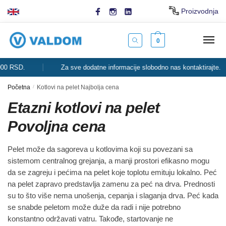
Skip
Skip
Proizvodnja
to
to
navigation
content
0
SD.
Za sve dodatne informacije slobodno nas kontaktirajte.
Početna
/
Kotlovi na pelet Najbolja cena
Etazni kotlovi na pelet
Povoljna cena
Pelet može da sagoreva u kotlovima koji su povezani sa
sistemom centralnog grejanja, a manji prostori efikasno mogu
da se zagreju i pećima na pelet koje toplotu emituju lokalno. Peć
na pelet zapravo predstavlja zamenu za peć na drva. Prednosti
su to što više nema unošenja, cepanja i slaganja drva. Peć kada
se snabde peletom može duže da radi i nije potrebno
konstantno održavati vatru. Takođe, startovanje ne