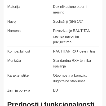
Materijal
Dezinfikaciono otporni
mesing
Navoj
Spoljašnji (SN) 1/2″
Namena
Povezivanje RAUTITAN
cevi sa navojnim
priključcima
Kompatibilnost
RAUTITAN RX+ cevi i fitinzi
Montaža
Standardna RX+ tehnika
spajanja
Karakteristike
Otpornost na koroziju,
dugotrajna stabilnost
Zemlja porekla
EU
Prednosti i funkcionalnosti