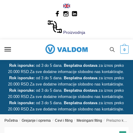
Skip
Skip
to
to
navigation
content
Proizvodnja
0
Rok isporuke:
od 3 do 5 dana.
Besplatna dostava
za iznos preko
20.000 RSD.
Za sve dodatne informacije slobodno nas kontaktirajte.
Rok isporuke:
od 3 do 5 dana.
Besplatna dostava
za iznos preko
20.000 RSD.
Za sve dodatne informacije slobodno nas kontaktirajte.
Rok isporuke:
od 3 do 5 dana.
Besplatna dostava
za iznos preko
20.000 RSD.
Za sve dodatne informacije slobodno nas kontaktirajte.
Rok isporuke:
od 3 do 5 dana.
Besplatna dostava
za iznos preko
20.000 RSD.
Za sve dodatne informacije slobodno nas kontaktirajte.
Početna
/
Grejanje i oprema
/
Cevi i fiting
/
Mesingani fiting
/
Prelazno koleno 20-1/2 SN RX+ RAUTITAN REHAU