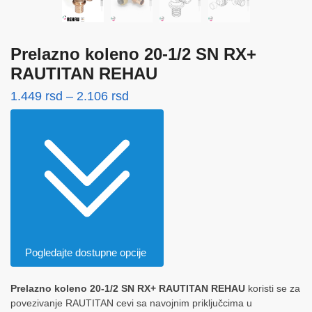
Prelazno koleno 20-1/2 SN RX+
RAUTITAN REHAU
Raspon
1.449
rsd
–
2.106
rsd
cena:
od
1.449 rsd
do
2.106 rsd
Pogledajte dostupne opcije
Prelazno koleno 20-1/2 SN RX+ RAUTITAN REHAU
koristi se za
povezivanje RAUTITAN cevi sa navojnim priključcima u