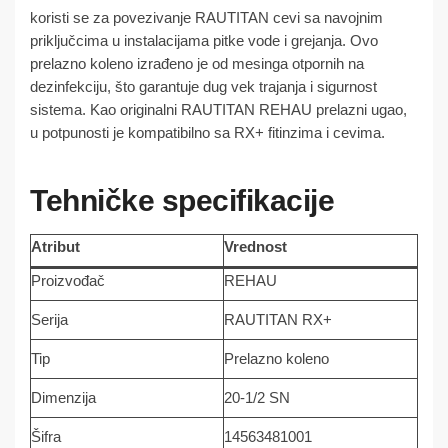
koristi se za povezivanje RAUTITAN cevi sa navojnim
priključcima u instalacijama pitke vode i grejanja. Ovo
prelazno koleno izrađeno je od mesinga otpornih na
dezinfekciju, što garantuje dug vek trajanja i sigurnost
sistema. Kao originalni RAUTITAN REHAU prelazni ugao,
u potpunosti je kompatibilno sa RX+ fitinzima i cevima.
Tehničke specifikacije
Atribut
Vrednost
Proizvođač
REHAU
Serija
RAUTITAN RX+
Tip
Prelazno koleno
Dimenzija
20-1/2 SN
Šifra
14563481001