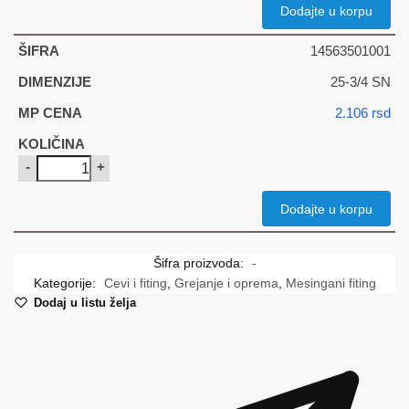
Dodajte u korpu
14563501001
25-3/4 SN
2.106
rsd
-
+
Dodajte u korpu
Šifra proizvoda:
-
Kategorije:
Cevi i fiting
,
Grejanje i oprema
,
Mesingani fiting
Dodaj u listu želja