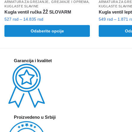
,
,
ARMATURA ZA GREJANJE
GREJANJE I OPREMA
ARMATURA ZA GRE
KUGLASTE SLAVINE
KUGLASTE SLAVIN
Kugla ventil ručka ŽŽ SLOVARM
Kugla ventil l
Raspon
527
rsd
–
14.835
rsd
549
rsd
–
1.871
r
cena:
Ovaj
Ovaj
Odaberite opcije
Oda
od
proizvod
proizvod
527 rsd
ima
ima
do
više
više
14.835 rsd
varijanti.
varijanti.
Garancija i kvalitet
Opcije
Opcije
mogu
mogu
biti
biti
izabrane
izabrane
na
na
stranici
stranici
proizvoda.
proizvoda.
Proizvedeno u Srbiji