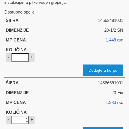
instalacijama pitke vode i grejanja.
Dostupne opcije
14563481001
20-1/2 SN
1.449
rsd
-
+
Dodajte u korpu
14566691001
20-Fix
1.983
rsd
-
+