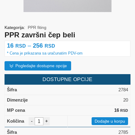
Kategorija:
PPR fiting
PPR završni čep beli
Raspon
16
–
256
RSD
RSD
cena:
od
Pogledajte dostupne opcije
16 rsd
DOSTUPNE OPCIJE
do
2784
256 rsd
20
16
RSD
-
+
Dodajte u korpu
2785