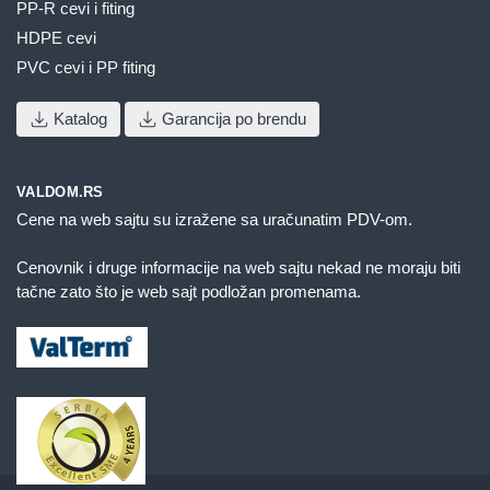
PP-R cevi i fiting
HDPE cevi
PVC cevi i PP fiting
Katalog
Garancija po brendu
VALDOM.RS
Cene na web sajtu su izražene sa uračunatim PDV-om.
Cenovnik i druge informacije na web sajtu nekad ne moraju biti
tačne zato što je web sajt podložan promenama.