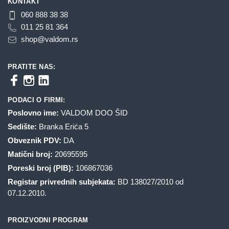
KONTAKT
060 888 38 38
011 25 81 364
shop@valdom.rs
PRATITE NAS:
PODACI O FIRMI:
Poslovno ime:
VALDOM DOO ŠID
Sedište:
Branka Erića 5
Obveznik PDV:
DA
Matični broj:
20695595
Poreski broj (PIB):
106867036
Registar privrednih subjekata:
BD 138027/2010 od
07.12.2010.
PROIZVODNI PROGRAM