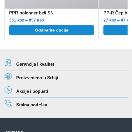
PPR holender beli SN
PP-R Čep beli
Raspon
351
–
897
27
–
47
RSD
RSD
RSD
RS
cena:
Ovaj
Ovaj
Odaberite opcije
O
od
proizvod
proizvod
351 rsd
ima
ima
do
više
više
897 rsd
varijanti.
varijanti.
Garancija i kvalitet
Opcije
Opcije
mogu
mogu
Proizvedeno u Srbiji
biti
biti
izabrane
izabrane
Akcije i popusti
na
na
stranici
stranici
Stalna podrška
proizvoda.
proizvoda.