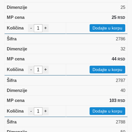
25
25
RSD
-
+
Dodajte u korpu
2786
32
44
RSD
-
+
Dodajte u korpu
2787
40
103
RSD
-
+
Dodajte u korpu
2788
50