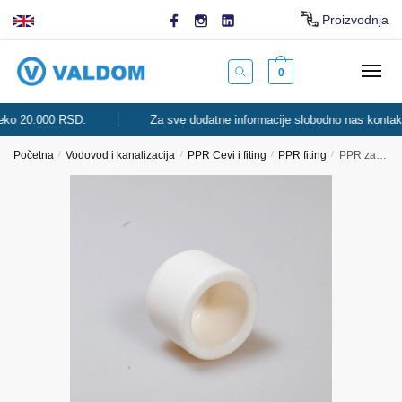
Skip
Skip
Proizvodnja
to
to
navigation
content
0
 20.000 RSD.
Za sve dodatne informacije slobodno nas kontaktiraj
Početna
/
Vodovod i kanalizacija
/
PPR Cevi i fiting
/
PPR fiting
/
PPR završni čep beli