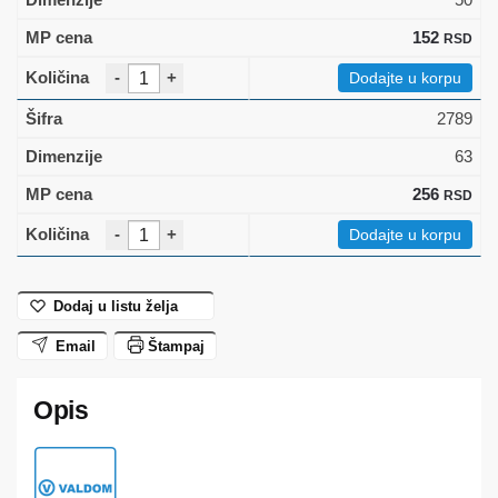
152
RSD
-
+
Dodajte u korpu
2789
63
256
RSD
-
+
Dodajte u korpu
Dodaj u listu želja
Email
Štampaj