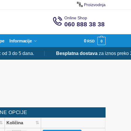
Proizvodnja
Online Shop
060 888 38 38
pe
Informacije
0
RSD
0
5 dana.
Besplatna dostava
za iznos preko 20.000 R
NE OPCIJE
Količina