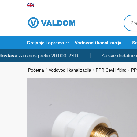
Skip
Skip
to
to
Produ
navigation
content
searc
Grejanje i oprema
Vodovod i kanalizacija
Sa
a iznos preko 20.000 RSD.
Za sve dodatne informacij
Početna
Vodovod i kanalizacija
PPR Cevi i fiting
PPR
/
/
/