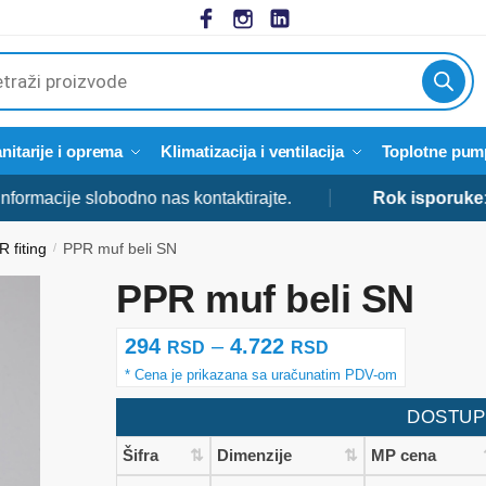
cts
h
nitarije i oprema
Klimatizacija i ventilacija
Toplotne pum
e slobodno nas kontaktirajte.
Rok isporuke:
od 3 do 
 fiting
PPR muf beli SN
/
PPR muf beli SN
Raspon
294
–
4.722
RSD
RSD
cena:
od
DOSTUP
294 rsd
Šifra
Dimenzije
MP cena
do