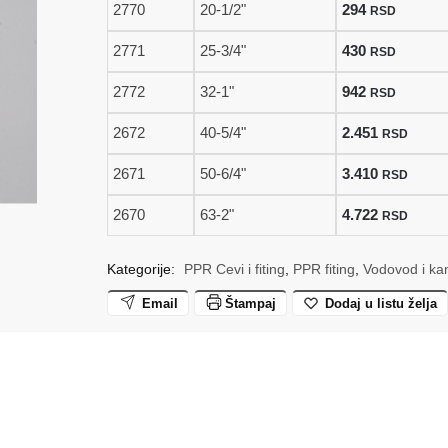
2770
20-1/2"
294
RSD
4.722 rsd
2771
25-3/4"
430
RSD
2772
32-1"
942
RSD
2672
40-5/4"
2.451
RSD
2671
50-6/4"
3.410
RSD
2670
63-2"
4.722
RSD
Kategorije:
PPR Cevi i fiting
,
PPR fiting
,
Vodovod i kan
Email
Štampaj
Dodaj u listu želja