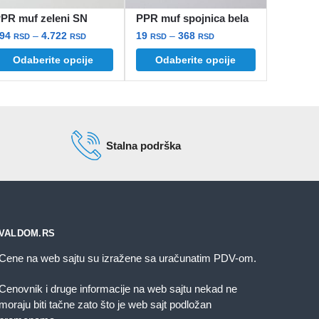
PR muf zeleni SN
PPR muf spojnica bela
Raspon
Raspon
294
–
4.722
19
–
368
RSD
RSD
RSD
RSD
cena:
cena:
Odaberite opcije
Odaberite opcije
vaj
Ovaj
od
od
roizvod
proizvod
294 rsd
19 rsd
ma
ima
do
do
iše
4.722 rsd
više
368 rsd
arijanti.
varijanti.
Stalna podrška
pcije
Opcije
mogu
mogu
iti
biti
zabrane
izabrane
a
na
VALDOM.RS
tranici
stranici
roizvoda.
proizvoda.
Cene na web sajtu su izražene sa uračunatim PDV-om.
Cenovnik i druge informacije na web sajtu nekad ne
moraju biti tačne zato što je web sajt podložan