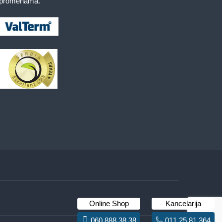
promenama.
Online Shop
Kancelarija
060 888 38 38
011 25 81 364