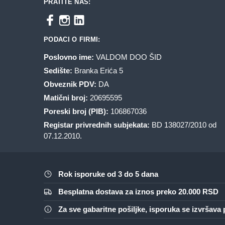
PRATITE NAS:
PODACI O FIRMI:
Poslovno ime:
VALDOM DOO ŠID
Sedište:
Branka Erića 5
Obveznik PDV:
DA
Matični broj:
20695595
Poreski broj (PIB):
106867036
Registar privrednih subjekata:
BD 138027/2010 od
07.12.2010.
Rok isporuke od 3 do 5 dana
Besplatna dostava za iznos preko 20.000 RSD
Za sve gabaritne pošiljke, isporuka se izvršav