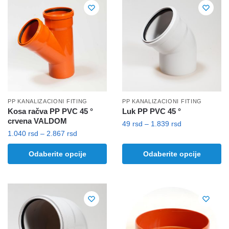
varijanti.
Opcije
Opcije
mogu
mogu
biti
biti
izabrane
izabrane
na
na
stranici
stranici
proizvoda.
proizvoda.
PP KANALIZACIONI FITING
PP KANALIZACIONI FITING
Kosa račva PP PVC 45 °
Luk PP PVC 45 °
crvena VALDOM
Raspon
49
rsd
–
1.839
rsd
Raspon
1.040
rsd
–
2.867
rsd
cena:
Ovaj
cena:
od
Ovaj
proizvod
Odaberite opcije
Odaberite opcije
od
49 rsd
proizvod
ima
1.040 rsd
do
ima
više
do
1.839 rsd
više
2.867 rsd
varijanti.
varijanti.
Opcije
Opcije
mogu
mogu
biti