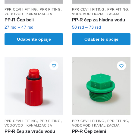
proizvoda.
proizvoda.
,
,
,
,
PPR CEVI I FITING
PPR FITING
PPR CEVI I FITING
PPR FITING
VODOVOD I KANALIZACIJA
VODOVOD I KANALIZACIJA
PP-R Čep beli
PP-R čep za hladnu vodu
Raspon
Raspon
27
rsd
–
47
rsd
58
rsd
–
73
rsd
cena:
cena:
Ovaj
Ovaj
Odaberite opcije
Odaberite opcije
od
od
proizvod
proizvod
27 rsd
58 rsd
ima
ima
do
do
više
više
47 rsd
73 rsd
varijanti.
varijanti.
Opcije
Opcije
mogu
mogu
biti
biti
izabrane
izabrane
na
na
stranici
stranici
proizvoda.
proizvoda.
,
,
,
,
PPR CEVI I FITING
PPR FITING
PPR CEVI I FITING
PPR FITING
VODOVOD I KANALIZACIJA
VODOVOD I KANALIZACIJA
PP-R čep za vruću vodu
PP-R Čep zeleni