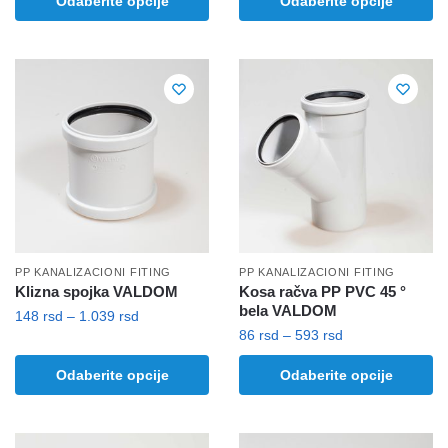
Odaberite opcije
Odaberite opcije
od
79 rsd
proizvod
ima
360 rsd
do
ima
više
do
329 rsd
više
1.326 rsd
varijanti.
varijanti.
Opcije
Opcije
mogu
mogu
biti
biti
izabrane
izabrane
na
na
stranici
stranici
proizvoda.
proizvoda.
PP KANALIZACIONI FITING
PP KANALIZACIONI FITING
Klizna spojka VALDOM
Kosa račva PP PVC 45 °
bela VALDOM
Raspon
148
rsd
–
1.039
rsd
Raspon
86
rsd
–
593
rsd
cena:
Ovaj
cena:
od
Ovaj
proizvod
Odaberite opcije
Odaberite opcije
od
148 rsd
proizvod
ima
86 rsd
do
ima
više
do
1.039 rsd
više
593 rsd
varijanti.