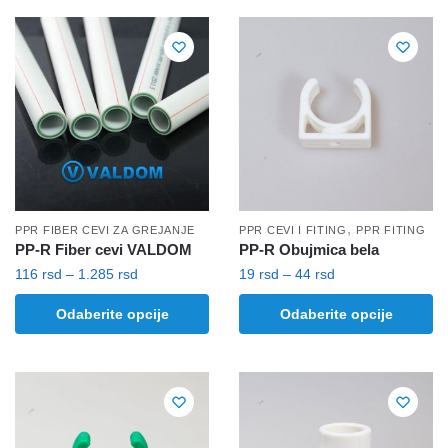
ima
ima
do
do
više
više
1.285 rsd
1.285 rsd
varijanti.
varijanti.
Opcije
Opcije
mogu
mogu
biti
biti
izabrane
izabrane
na
na
stranici
stranici
proizvoda.
proizvoda.
,
PPR FIBER CEVI ZA GREJANJE
PPR CEVI I FITING
PPR FITING
PP-R Fiber cevi VALDOM
PP-R Obujmica bela
Raspon
Raspon
116
rsd
–
1.285
rsd
19
rsd
–
44
rsd
cena:
cena:
Ovaj
Ovaj
Odaberite opcije
Odaberite opcije
od
od
proizvod
proizvod
116 rsd
19 rsd
ima
ima
do
do
više
više
1.285 rsd
44 rsd
varijanti.
varijanti.
Opcije
Opcije