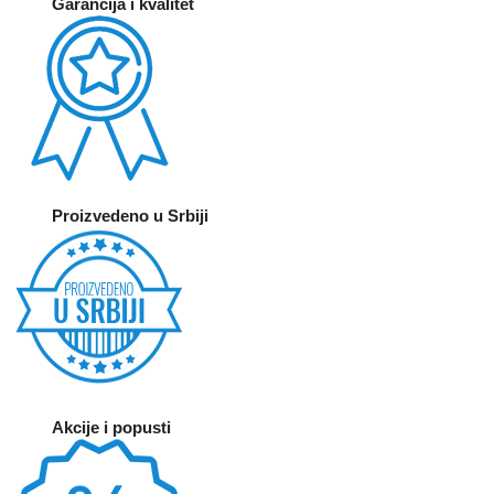
Garancija i kvalitet
stranici
stranici
proizvoda.
proizvoda.
Proizvedeno u Srbiji
Akcije i popusti