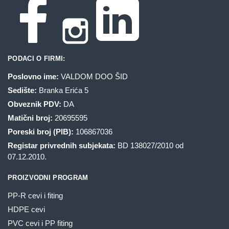
PODACI O FIRMI:
Poslovno ime:
VALDOM DOO ŠID
Sedište:
Branka Erića 5
Obveznik PDV:
DA
Matični broj:
20695595
Poreski broj (PIB):
106867036
Registar privrednih subjekata:
BD 138027/2010 od
07.12.2010.
PROIZVODNI PROGRAM
PP-R cevi i fiting
HDPE cevi
PVC cevi i PP fiting