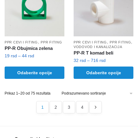
mogu
mogu
biti
biti
izabrane
izabrane
na
na
stranici
stranici
proizvoda.
proizvoda.
,
,
,
PPR CEVI I FITING
PPR FITING
PPR CEVI I FITING
PPR FITING
VODOVOD I KANALIZACIJA
PP-R Obujmica zelena
PP-R T komad beli
Raspon
19
rsd
–
44
rsd
Raspon
32
rsd
–
716
rsd
cena:
Ovaj
cena:
od
Ovaj
Odaberite opcije
Odaberite opcije
proizvod
od
19 rsd
proizvod
32 rsd
ima
do
ima
do
više
44 rsd
više
Prikaz 1–20 od 75 rezultata
716 rsd
varijanti.
varijanti.
Opcije
1
2
3
4
Opcije
mogu
mogu
biti
biti
izabrane
izabrane
na
na