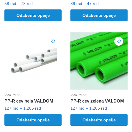
Raspon
Raspon
58
rsd
–
73
rsd
39
rsd
–
47
rsd
cena:
cena:
Ovaj
Ovaj
Odaberite opcije
Odaberite opcije
od
od
proizvod
proizvod
58 rsd
39 rsd
ima
ima
do
do
više
više
73 rsd
47 rsd
varijanti.
varijanti.
Opcije
Opcije
mogu
mogu
biti
biti
izabrane
izabrane
na
na
stranici
stranici
proizvoda.
proizvoda.
PPR CEVI
PPR CEVI
PP-R cev bela VALDOM
PP-R cev zelena VALDOM
Raspon
Raspon
127
rsd
–
1.285
rsd
127
rsd
–
1.285
rsd
cena:
cena:
Ovaj
Ovaj
Odaberite opcije
Odaberite opcije
od
od
proizvod
proizvod
127 rsd
127 rsd