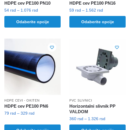
HDPE cev PE100 PN10
HDPE cev PE100 PN16
Raspon
Raspon
54
rsd
–
1.076
rsd
59
rsd
–
1.562
rsd
cena:
cena:
Ovaj
Ovaj
Odaberite opcije
Odaberite opcije
od
od
proizvod
proizvod
54 rsd
59 rsd
ima
ima
do
do
više
više
1.076 rsd
1.562 rsd
varijanti.
varijanti.
Opcije
Opcije
mogu
mogu
biti
biti
izabrane
izabrane
na
na
stranici
stranici
proizvoda.
proizvoda.
HDPE CEVI - OKITEN
PVC SLIVNICI
HDPE cev PE100 PN6
Horizontalni slivnik PP
VALDOM
Raspon
79
rsd
–
329
rsd
Raspon
360
rsd
–
1.326
rsd
cena:
Ovaj
cena:
od
Ovaj
proizvod