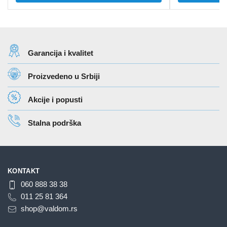
ima
više
varijanti.
Opcije
Garancija i kvalitet
mogu
biti
Proizvedeno u Srbiji
izabrane
na
Akcije i popusti
stranici
proizvoda.
Stalna podrška
KONTAKT
060 888 38 38
011 25 81 364
shop@valdom.rs