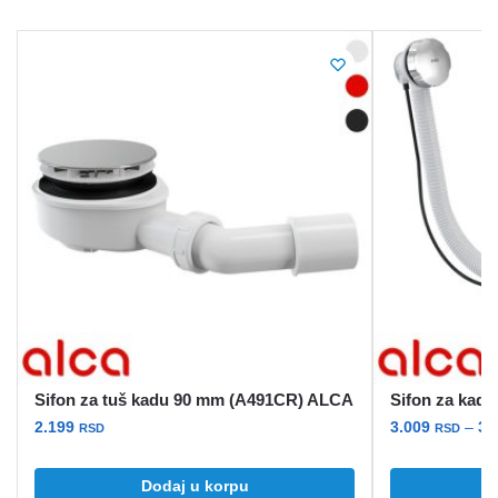
Sifon za tuš kadu 90 mm (A491CR) ALCA
Sifon za kad
2.199
3.009
–
3.
RSD
RSD
Ovaj
Dodaj u korpu
O
proizvod