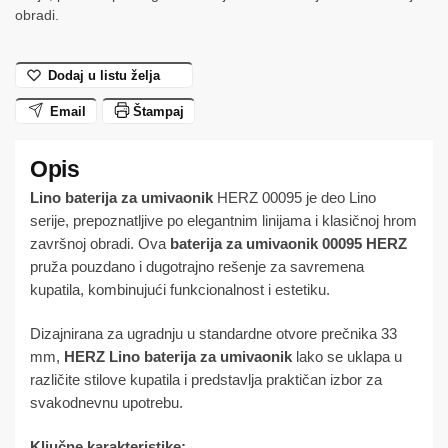
00095
obradi.
HERZ
količina
Dodaj u listu želja
Email
Štampaj
Lino baterija za umivaonik
HERZ 00095 je deo Lino
serije, prepoznatljive po elegantnim linijama i klasičnoj hrom
završnoj obradi. Ova
baterija za umivaonik 00095 HERZ
pruža pouzdano i dugotrajno rešenje za savremena
kupatila, kombinujući funkcionalnost i estetiku.
Dizajnirana za ugradnju u standardne otvore prečnika 33
mm,
HERZ Lino baterija za umivaonik
lako se uklapa u
različite stilove kupatila i predstavlja praktičan izbor za
svakodnevnu upotrebu.
Ključne karakteristike: