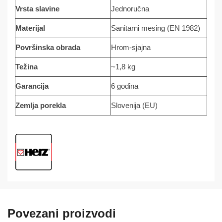
Vrsta slavine
Jednoručna
Materijal
Sanitarni mesing (EN 1982)
Površinska obrada
Hrom-sjajna
Težina
~1,8 kg
Garancija
6 godina
Zemlja porekla
Slovenija (EU)
Povezani proizvodi