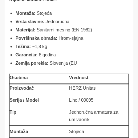
Montaža:
Stojeća
Vrsta slavine:
Jednoručna
Materijal:
Sanitarni mesing (EN 1982)
Površinska obrada:
Hrom-sjajna
Težina:
~1,8 kg
Garancija:
6 godina
Zemlja porekla:
Slovenija (EU
Osobina
Vrednost
Proizvođač
HERZ Unitas
Serija / Model
Lino / 00095
Tip
Jednoručna armatura za
umivaonik
Montaža
Stojeća