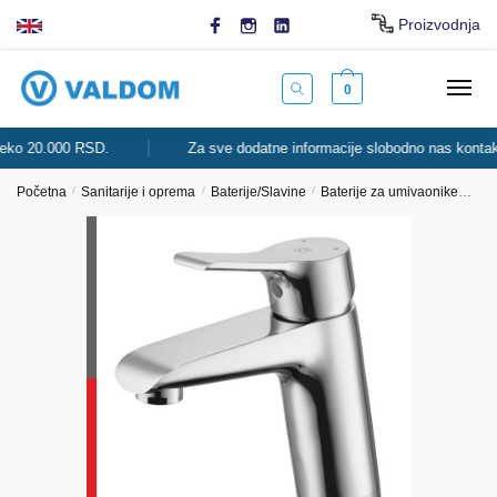
Skip
Skip
Proizvodnja
to
to
navigation
content
0
 20.000 RSD.
Za sve dodatne informacije slobodno nas kontaktiraj
Početna
/
Sanitarije i oprema
/
Baterije/Slavine
/
Baterije za umivaonike
LIN