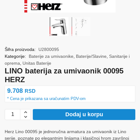
Šifra proizvoda:
U2800095
Kategorije:
Baterije za umivaonike
,
Baterije/Slavine
,
Sanitarije i
oprema
,
Unitas Baterije
LINO baterija za umivaonik 00095
HERZ
9.708
RSD
LINO
Dodaj u korpu
baterija
za
Herz Lino 00095 je jednoručna armatura za umivaonik iz Lino
umivaonik
serije, poznate po elegantnim linijama i klasičnoj hrom završnoj