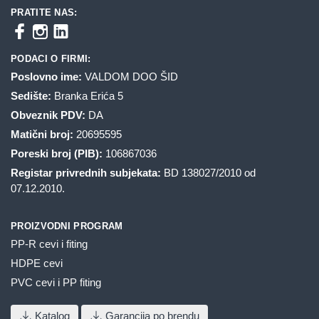
PRATITE NAS:
PODACI O FIRMI:
Poslovno ime:
VALDOM DOO ŠID
Sedište:
Branka Erića 5
Obveznik PDV:
DA
Matični broj:
20695595
Poreski broj (PIB):
106867036
Registar privrednih subjekata:
BD 138027/2010 od
07.12.2010.
PROIZVODNI PROGRAM
PP-R cevi i fiting
HDPE cevi
PVC cevi i PP fiting
Katalog
Garancija po brendu