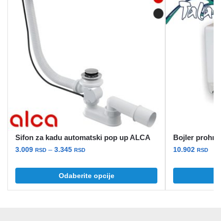
Sifon za kadu automatski pop up ALCA
Bojler prohrom
Raspon
3.009
–
3.345
10.902
RSD
RSD
RSD
cena:
Ovaj
Ovaj
od
Odaberite opcije
O
proizvod
proizvod
3.009 rsd
ima
ima
do
više
više
3.345 rsd
varijanti.
varijanti.