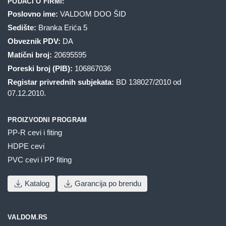
PODACI O FIRMI:
Poslovno ime:
VALDOM DOO ŠID
Sedište:
Branka Erića 5
Obveznik PDV:
DA
Matični broj:
20695595
Poreski broj (PIB):
106867036
Registar privrednih subjekata:
BD 138027/2010 od
07.12.2010.
PROIZVODNI PROGRAM
PP-R cevi i fiting
HDPE cevi
PVC cevi i PP fiting
Katalog
Garancija po brendu
VALDOM.RS