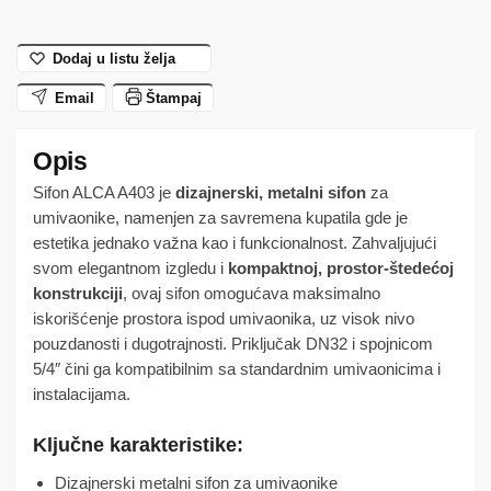
(A403)
ALCA
Dodaj u listu želja
količina
Email
Štampaj
Sifon ALCA A403 je
dizajnerski, metalni sifon
za
umivaonike, namenjen za savremena kupatila gde je
estetika jednako važna kao i funkcionalnost. Zahvaljujući
svom elegantnom izgledu i
kompaktnoj, prostor-štedećoj
konstrukciji
, ovaj sifon omogućava maksimalno
iskorišćenje prostora ispod umivaonika, uz visok nivo
pouzdanosti i dugotrajnosti. Priključak DN32 i spojnicom
5/4″ čini ga kompatibilnim sa standardnim umivaonicima i
instalacijama.
Ključne karakteristike:
Dizajnerski metalni sifon za umivaonike