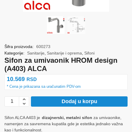
Šifra proizvoda:
600273
Kategorije:
Sanitarije
,
Sanitarije i oprema
,
Sifoni
Sifon za umivaonik HROM design
(A403) ALCA
10.569
RSD
Sifon
Dodaj u korpu
za
umivaonik
Sifon ALCA A403 je
dizajnerski, metalni sifon
za umivaonike,
HROM
namenjen za savremena kupatila gde je estetika jednako važna
design
kao i funkcionalnost.