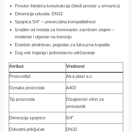
Prostor-štedeća konstrukcija (štedi prostor u ormariću)
Dimenzija odvoda: DN32
Spojnica 5/4″ – univerzalna kompatibilnost
Izrađen od metala sa hromiranim završnim slojem –
moderan i otporan na koroziju
Estetski atraktivan, pogodan za luksuzna kupatila
Dug vek trajanja i jednostavno održavanje
Atribut
Vrednost
Proizvođač
Alca plast a.s.
Oznaka proizvoda
A403
Tip proizvoda
Dizajnerski sifon za
umivaonik
Dimenzija spojnice
5/4″
Odvodni priključak
DN32