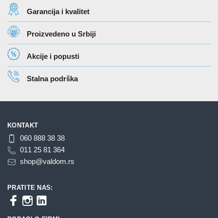
Opcije
Opcije
Garancija i kvalitet
mogu
mogu
biti
biti
Proizvedeno u Srbiji
izabrane
izabrane
na
na
Akcije i popusti
stranici
stranici
proizvoda.
proizvoda.
Stalna podrška
KONTAKT
060 888 38 38
011 25 81 364
shop@valdom.rs
PRATITE NAS: