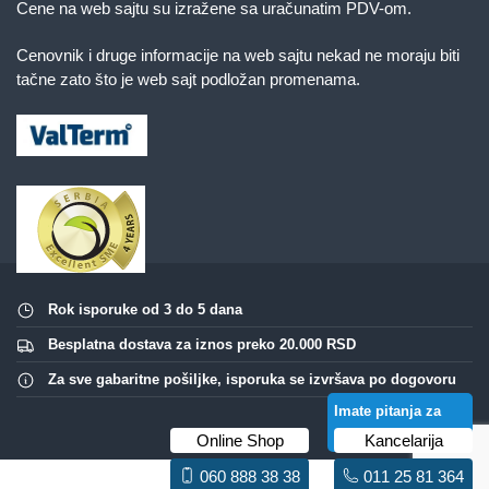
Cene na web sajtu su izražene sa uračunatim PDV-om.
Cenovnik i druge informacije na web sajtu nekad ne moraju biti
tačne zato što je web sajt podložan promenama.
Rok isporuke od 3 do 5 dana
Besplatna dostava za iznos preko 20.000 RSD
Za sve gabaritne pošiljke, isporuka se izvršava po dogovoru
Imate pitanja za
ovaj proizvod?
Online Shop
Kancelarija
060 888 38 38
011 25 81 364