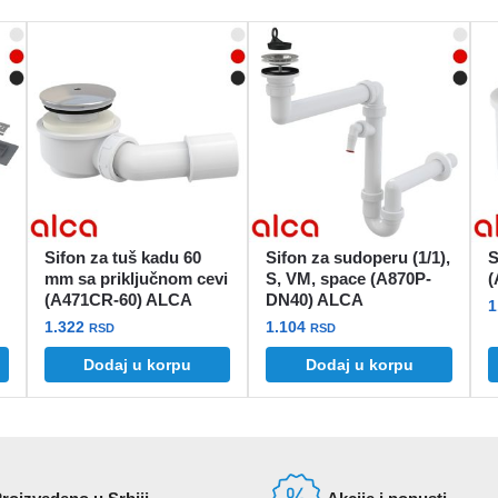
Sifon za tuš kadu 60
Sifon za sudoperu (1/1),
S
mm sa priključnom cevi
S, VM, space (A870P-
(
(A471CR-60) ALCA
DN40) ALCA
aspon
1
1.322
1.104
ena:
RSD
RSD
O
d
Dodaj u korpu
Dodaj u korpu
p
.514 rsd
i
o
2.583 rsd
v
v
O