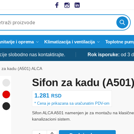
cts
h
nitarije i oprema
Klimatizacija i ventilacija
Toplotne pum
obodno nas kontaktirajte.
Rok isporuke:
od 3 do 5 da
n za kadu (A501) ALCA
Sifon za kadu (A501
1.281
RSD
Sifon ALCA A501 namenjen je za montažu na klasičn
kanalizacioni sistem.
Sifon