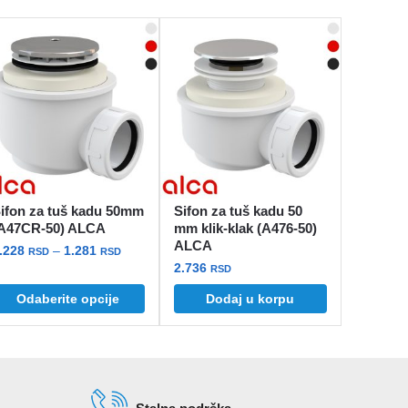
ifon za tuš kadu 50mm
Sifon za tuš kadu 50
A47CR-50) ALCA
mm klik-klak (A476-50)
ALCA
Raspon
.228
–
1.281
RSD
RSD
2.736
cena:
RSD
vaj
od
Odaberite opcije
Dodaj u korpu
roizvod
1.228 rsd
ma
do
iše
1.281 rsd
arijanti.
pcije