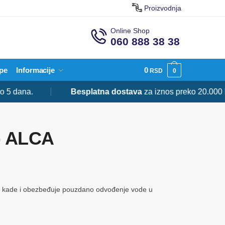
Proizvodnja
Online Shop
060 888 38 38
pe
Informacije
0
RSD
0
na.
Besplatna dostava
za iznos preko 20.000 RSD.
) ALCA
e kade i obezbeđuje pouzdano odvođenje vode u