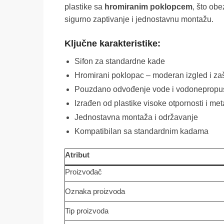
plastike sa
hromiranim poklopcem
, što obe
sigurno zaptivanje i jednostavnu montažu.
Ključne karakteristike:
Sifon za standardne kade
Hromirani poklopac – moderan izgled i zaš
Pouzdano odvođenje vode i vodonepropus
Izrađen od plastike visoke otpornosti i me
Jednostavna montaža i održavanje
Kompatibilan sa standardnim kadama
Atribut
Proizvođač
Oznaka proizvoda
Tip proizvoda