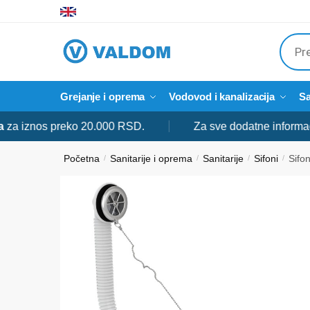
Skip
Skip
to
to
Produ
navigation
content
searc
Grejanje i oprema
Vodovod i kanalizacija
Sa
nos preko 20.000 RSD.
Za sve dodatne informacije sl
Početna
Sanitarije i oprema
Sanitarije
Sifoni
Sifo
/
/
/
/