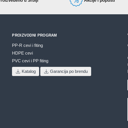
roizvedeno u Srbiji
Akcije i popusti
b
i
n
s
PROIZVODNI PROGRAM
p
PP-R cevi i fiting
HDPE cevi
PVC cevi i PP fiting
Katalog
Garancija po brendu