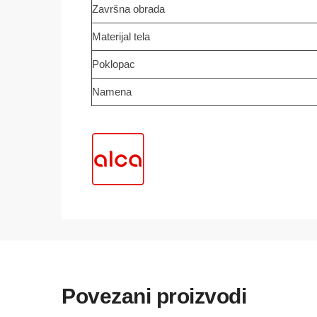
Završna obrada
Materijal tela
Poklopac
Namena
Povezani proizvodi