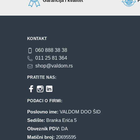
Garancija i kvalitet
P
mogu
biti
izabrane
na
stranici
KONTAKT
proizvoda.
060 888 38 38
011 25 81 364
shop@valdom.rs
PRATITE NAS:
PODACI O FIRMI:
Poslovno ime:
VALDOM DOO ŠID
Sedište:
Branka Erića 5
Obveznik PDV:
DA
Matični broj:
20695595