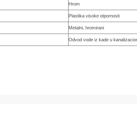
Hrom
Plastika visoke otpornosti
Metalni, hromirani
Odvod vode iz kade u kanalizacio