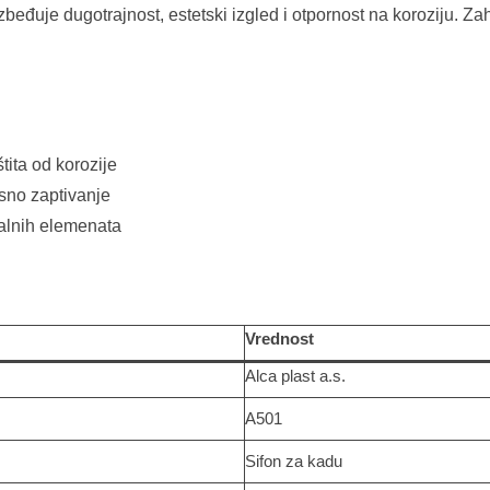
zbeđuje dugotrajnost, estetski izgled i otpornost na koroziju. Za
tita od korozije
no zaptivanje
talnih elemenata
Vrednost
Alca plast a.s.
A501
Sifon za kadu