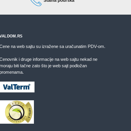
Stalna podrška
mogu
iti
zabrane
a
tranici
VALDOM.RS
roizvoda.
Cene na web sajtu su izražene sa uračunatim PDV-om.
Cenovnik i druge informacije na web sajtu nekad ne
moraju biti tačne zato što je web sajt podložan
promenama.