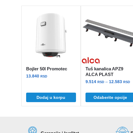
Bojler 50l Promotec
Tuš kanalica APZ9
ALCA PLAST
13.840
RSD
R
9.514
–
12.583
RSD
RSD
c
Ovaj
o
Dodaj u korpu
Odaberite opcije
proizvod
9
ima
d
više
1
varijanti.
Opcije