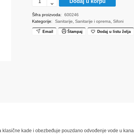
Dodaj u korpu
za
kadu
Šifra proizvoda:
600246
Kategorije:
Sanitarije
,
Sanitarije i oprema
,
Sifoni
(A501)
ALCA
Email
Štampaj
Dodaj u listu želja
količina
klasične kade i obezbeđuje pouzdano odvođenje vode u kanaliza