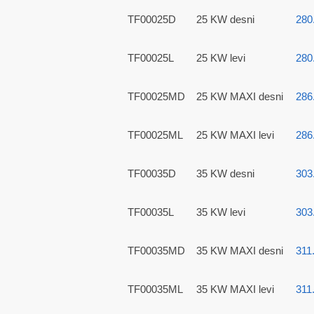
TF00025D
25 KW desni
280
TF00025L
25 KW levi
280
TF00025MD
25 KW MAXI desni
286
TF00025ML
25 KW MAXI levi
286
TF00035D
35 KW desni
303
TF00035L
35 KW levi
303
TF00035MD
35 KW MAXI desni
311
TF00035ML
35 KW MAXI levi
311