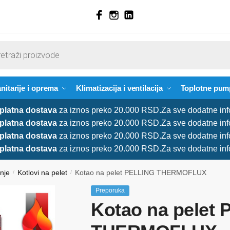
nitarije i oprema
Klimatizacija i ventilacija
Toplotne pum
platna dostava
za iznos preko 20.000 RSD.
Za sve dodatne inf
platna dostava
za iznos preko 20.000 RSD.
Za sve dodatne inf
platna dostava
za iznos preko 20.000 RSD.
Za sve dodatne inf
platna dostava
za iznos preko 20.000 RSD.
Za sve dodatne inf
anje
Kotlovi na pelet
Kotao na pelet PELLING THERMOFLUX
/
/
Preporuka
Kotao na pelet