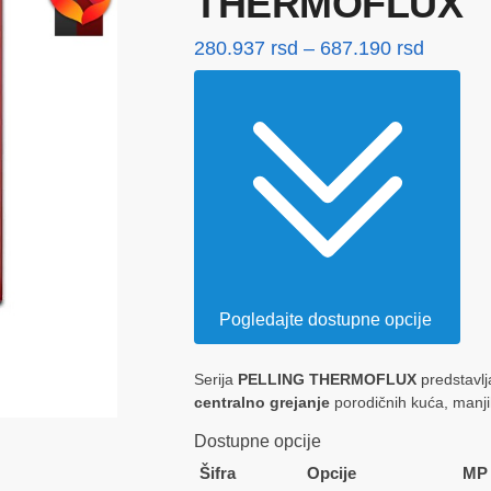
THERMOFLUX
Raspo
280.937
rsd
–
687.190
rsd
cena:
od
280.937
do
687.190
Pogledajte dostupne opcije
Serija
PELLING THERMOFLUX
predstavlj
centralno grejanje
porodičnih kuća, manji
Dostupne opcije
Šifra
Opcije
MP 