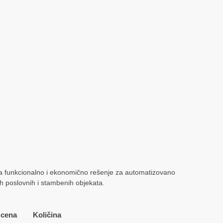
n
 rsd
 rsd
a funkcionalno i ekonomično rešenje za automatizovano
h poslovnih i stambenih objekata.
cena
Količina