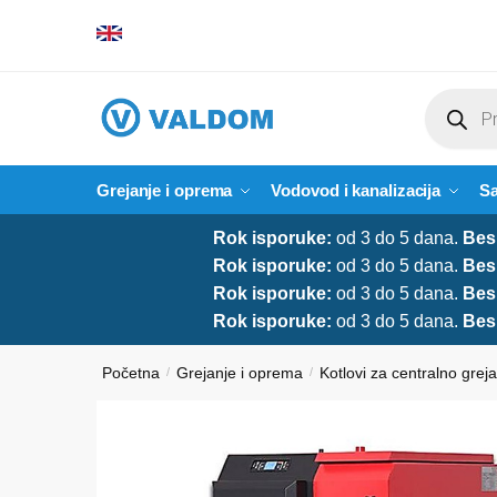
Skip
Skip
to
to
navigation
content
Products
search
Grejanje i oprema
Vodovod i kanalizacija
Sa
Rok isporuke:
od 3 do 5 dana.
Bes
Rok isporuke:
od 3 do 5 dana.
Bes
Rok isporuke:
od 3 do 5 dana.
Bes
Rok isporuke:
od 3 do 5 dana.
Bes
Početna
Grejanje i oprema
Kotlovi za centralno grej
/
/